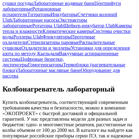
сушки посуды
Лабораторные водяные бани
Центрифуги
лабораторные
Ротационные
испарители
Титраторы
Инкубаторы
Счетчики колоний
Ulab
Лабораторные насосы
Экстракторы
лабораторные
Ротаторы Ulab
Шейкер-инкубатор Ulab
Камеры
тепла и влажности
Климатические камеры
Системы очистки
воды
Роллеры Ulab
Флокуляторы
Проточные
охладители
Стерилизаторы паровые
Распылительные
сушилки
Охладители и чиллеры
Установки для определения
азота по методу Кьельдаля
Вакуумные аспирационные
системы
Цифровые бюретки,
диспенсеры
Гомогенизаторы
Термоблоки (нагревательные
блоки)
Лабораторные масляные бани
Оборудование для
рассева
Колбонагреватель лабораторный
Купить колбонагреватель, соответствующий современным
требованиям качества и безопасности, можно в компании
«ЭКОПРОЕКТ» с быстрой доставкой и официальной
гарантией. У нас представлены модели для разных задач и
бюджетов: одно- и многоместные решения, рассчитанные на
колбы объемом от 100 до 2000 мл. В каталоге вы найдете как
популярные российские приборы серии ПЭ, так и надежные