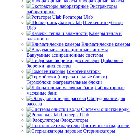
Лабораторные насосы
Экстракторы
лабораторные
Ротаторы Ulab
Шейкер-инкубатор
Ulab
Камеры тепла и
влажности
Климатические камеры
Вакуумные аспирационные системы
Цифровые
бюретки, диспенсеры
Гомогенизаторы
Термоблоки (нагревательные блоки)
Лабораторные
масляные бани
Оборудование для
рассева
Системы очистки воды
Роллеры Ulab
Флокуляторы
Проточные охладители
Стерилизаторы