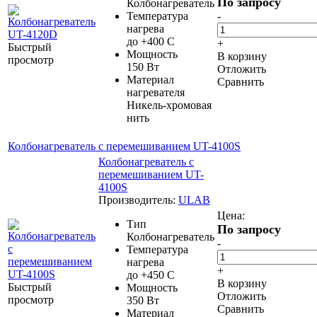
По запросу
Колбонагреватель
Температура
-
нагрева
до +400 С
+
Быстрый
Мощность
В корзину
просмотр
150 Вт
Отложить
Материал
Сравнить
нагревателя
Никель-хромовая
нить
Колбонагреватель c перемешиванием UT-4100S
Колбонагреватель c
перемешиванием UT-
4100S
Производитель:
ULAB
Цена:
Тип
По запросу
Колбонагреватель
-
Температура
нагрева
+
до +450 С
В корзину
Быстрый
Мощность
Отложить
просмотр
350 Вт
Сравнить
Материал