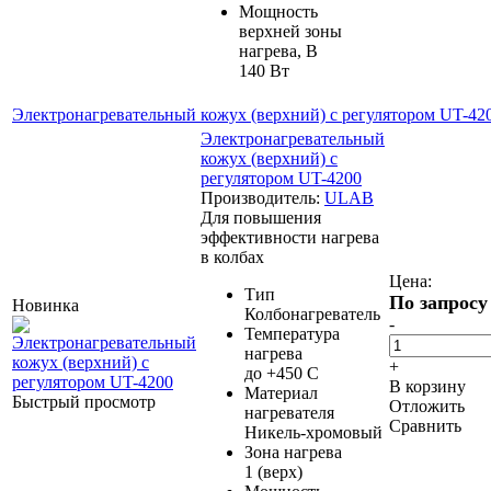
Мощность
верхней зоны
нагрева, В
140 Вт
Электронагревательный кожух (верхний) с регулятором UT-42
Электронагревательный
кожух (верхний) с
регулятором UT-4200
Производитель:
ULAB
Для повышения
эффективности нагрева
в колбах
Цена:
Тип
По запросу
Новинка
Колбонагреватель
-
Температура
нагрева
+
до +450 С
В корзину
Материал
Быстрый просмотр
Отложить
нагревателя
Сравнить
Никель-хромовый
Зона нагрева
1 (верх)