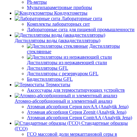
Ph-метры
Мультипараметровые приборы
Кондуктометры
Лабораторные сита
Комплекты лабораторных сит
Лабораторные сита для пищевой промышленности
Дистилляторы воды (аквадистилляторы)
Дистилляторы
стеклянные
Дистилляторы из нержавеющей стали
Дистилляторы GFL
Дистилляторы с резервуаром GFL
Бидистилляторы GFL
Термостаты
Аксессуары для термостатирующих устройств
Атомно-абсорбционный и элементный анализ
Атомная абсорбция Серия novAA (Analytik Jena)
Атомная абсорбция Серия Zeenit (Analytik Jena)
Атомная абсорбция Серия СontrAA (Analytik Jena)
Стандартные образцы
(ГСО)
ГСО массовой доли меркаптановой серы в