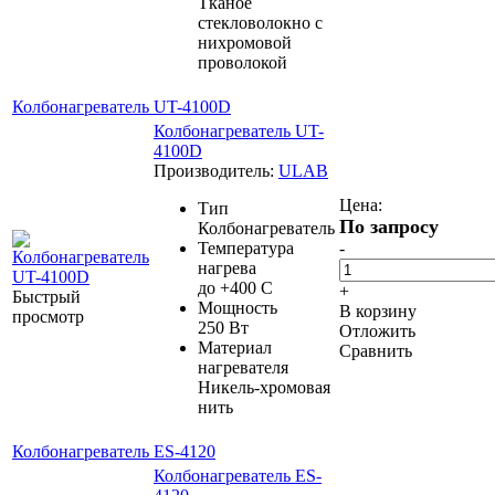
Тканое
стекловолокно с
нихромовой
проволокой
Колбонагреватель UT-4100D
Колбонагреватель UT-
4100D
Производитель:
ULAB
Цена:
Тип
По запросу
Колбонагреватель
Температура
-
нагрева
до +400 С
+
Быстрый
Мощность
В корзину
просмотр
250 Вт
Отложить
Материал
Сравнить
нагревателя
Никель-хромовая
нить
Колбонагреватель ES-4120
Колбонагреватель ES-