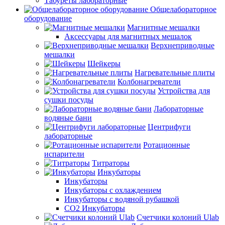
Табуреты лабораторные
Общелабораторное
оборудование
Магнитные мешалки
Аксессуары для магнитных мешалок
Верхнеприводные
мешалки
Шейкеры
Нагревательные плиты
Колбонагреватели
Устройства для
сушки посуды
Лабораторные
водяные бани
Центрифуги
лабораторные
Ротационные
испарители
Титраторы
Инкубаторы
Инкубаторы
Инкубаторы с охлаждением
Инкубаторы с водяной рубашкой
CO2 Инкубаторы
Счетчики колоний Ulab