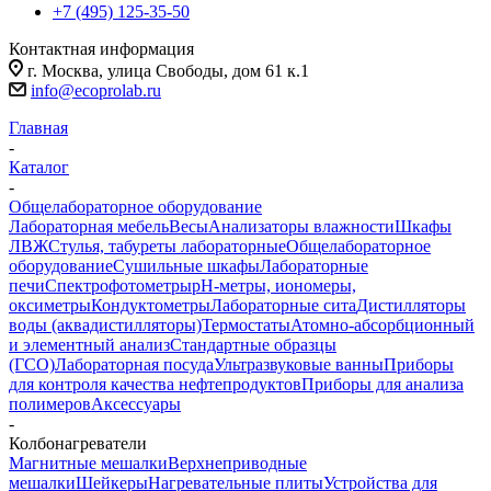
+7 (495) 125-35-50
Контактная информация
г. Москва, улица Свободы, дом 61 к.1
info@ecoprolab.ru
Главная
-
Каталог
-
Общелабораторное оборудование
Лабораторная мебель
Весы
Анализаторы влажности
Шкафы
ЛВЖ
Стулья, табуреты лабораторные
Общелабораторное
оборудование
Сушильные шкафы
Лабораторные
печи
Спектрофотометры
pH-метры, иономеры,
оксиметры
Кондуктометры
Лабораторные сита
Дистилляторы
воды (аквадистилляторы)
Термостаты
Атомно-абсорбционный
и элементный анализ
Стандартные образцы
(ГСО)
Лабораторная посуда
Ультразвуковые ванны
Приборы
для контроля качества нефтепродуктов
Приборы для анализа
полимеров
Аксессуары
-
Колбонагреватели
Магнитные мешалки
Верхнеприводные
мешалки
Шейкеры
Нагревательные плиты
Устройства для