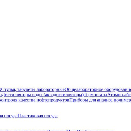
Ж
Стулья, табуреты лабораторные
Общелабораторное оборудовани
а
Дистилляторы воды (аквадистилляторы)
Термостаты
Атомно-абс
контроля качества нефтепродуктов
Приборы для анализа полиме
я посуда
Пластиковая посуда