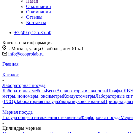
Назад
О компании
О компании
Отзывы
Контакты
+7 (495) 125-35-50
Контактная информация
г. Москва, улица Свободы, дом 61 к.1
info@ecoprolab.ru
Главная
-
Каталог
-
Лабораторная посуда
Лабораторная мебель
Весы
Анализаторы влажности
Шкафы ЛВ
метры, иономеры, оксиметры
Кондуктометры
Лабораторные сит
(ГСО)
Лабораторная посуда
Ультразвуковые ванны
Приборы для 
-
Мерная посуда
Посуда общего назначения стеклянная
Фарфоровая посуда
Мерна
-
Цилиндры мерные