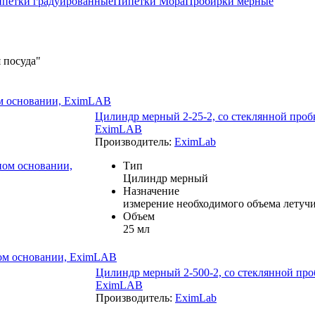
петки градуированные
Пипетки Мора
Пробирки мерные
ом основании, EximLAB
Цилиндр мерный 2-25-2, со стеклянной проб
EximLAB
Производитель:
EximLab
Тип
Цилиндр мерный
Назначение
измерение необходимого объема летуч
Объем
25 мл
ном основании, EximLAB
Цилиндр мерный 2-500-2, со стеклянной про
EximLAB
Производитель:
EximLab