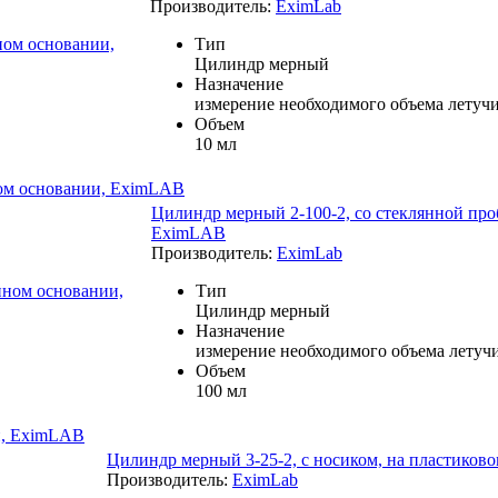
Производитель:
EximLab
Тип
Цилиндр мерный
Назначение
измерение необходимого объема летуч
Объем
10 мл
ном основании, EximLAB
Цилиндр мерный 2-100-2, со стеклянной про
EximLAB
Производитель:
EximLab
Тип
Цилиндр мерный
Назначение
измерение необходимого объема летуч
Объем
100 мл
и, EximLAB
Цилиндр мерный 3-25-2, с носиком, на пластико
Производитель:
EximLab