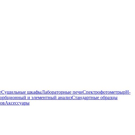
е
Сушильные шкафы
Лабораторные печи
Спектрофотометры
pH-
орбционный и элементный анализ
Стандартные образцы
ров
Аксессуары