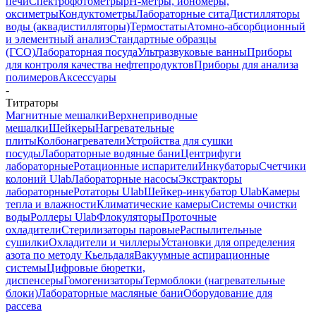
печи
Спектрофотометры
pH-метры, иономеры,
оксиметры
Кондуктометры
Лабораторные сита
Дистилляторы
воды (аквадистилляторы)
Термостаты
Атомно-абсорбционный
и элементный анализ
Стандартные образцы
(ГСО)
Лабораторная посуда
Ультразвуковые ванны
Приборы
для контроля качества нефтепродуктов
Приборы для анализа
полимеров
Аксессуары
-
Титраторы
Магнитные мешалки
Верхнеприводные
мешалки
Шейкеры
Нагревательные
плиты
Колбонагреватели
Устройства для сушки
посуды
Лабораторные водяные бани
Центрифуги
лабораторные
Ротационные испарители
Инкубаторы
Счетчики
колоний Ulab
Лабораторные насосы
Экстракторы
лабораторные
Ротаторы Ulab
Шейкер-инкубатор Ulab
Камеры
тепла и влажности
Климатические камеры
Системы очистки
воды
Роллеры Ulab
Флокуляторы
Проточные
охладители
Стерилизаторы паровые
Распылительные
сушилки
Охладители и чиллеры
Установки для определения
азота по методу Кьельдаля
Вакуумные аспирационные
системы
Цифровые бюретки,
диспенсеры
Гомогенизаторы
Термоблоки (нагревательные
блоки)
Лабораторные масляные бани
Оборудование для
рассева