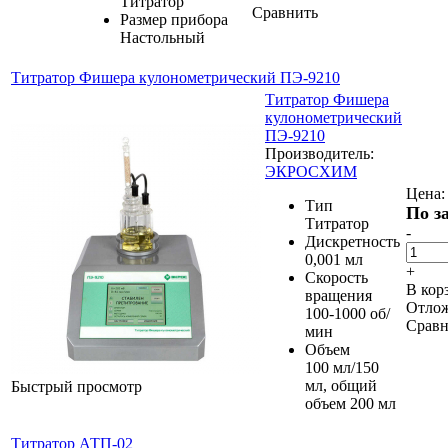
Титратор
Сравнить
Размер прибора
Настольный
Титратор Фишера кулонометрический ПЭ-9210
Титратор Фишера
кулонометрический
ПЭ-9210
Производитель:
ЭКРОСХИМ
Цена:
Тип
По з
Титратор
-
Дискретность
0,001 мл
+
Скорость
В кор
вращения
Отло
100-1000 об/
Сравн
мин
Объем
100 мл/150
мл, общий
Быстрый просмотр
объем 200 мл
Титратор АТП-02