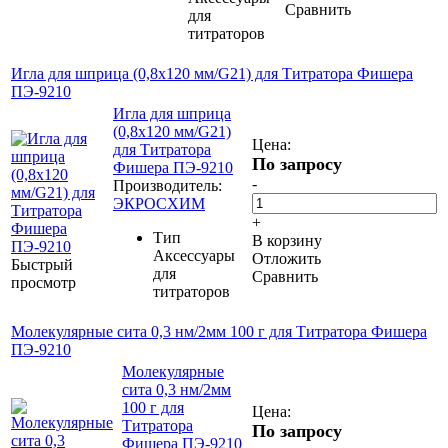
Сравнить
для
титраторов
Игла для шприца (0,8х120 мм/G21) для Титратора Фишера
ПЭ-9210
Игла для шприца
(0,8х120 мм/G21)
Цена:
для Титратора
По запросу
Фишера ПЭ-9210
-
Производитель:
ЭКРОСХИМ
+
Тип
В корзину
Аксессуары
Отложить
Быстрый
для
Сравнить
просмотр
титраторов
Молекулярные сита 0,3 нм/2мм 100 г для Титратора Фишера
ПЭ-9210
Молекулярные
сита 0,3 нм/2мм
100 г для
Цена:
Титратора
По запросу
Фишера ПЭ-9210