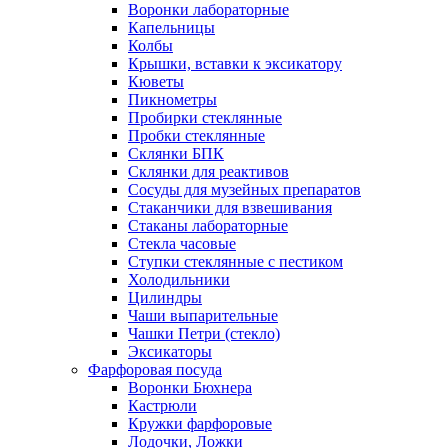
Воронки лабораторные
Капельницы
Колбы
Крышки, вставки к эксикатору
Кюветы
Пикнометры
Пробирки стеклянные
Пробки стеклянные
Склянки БПК
Склянки для реактивов
Сосуды для музейных препаратов
Стаканчики для взвешивания
Стаканы лабораторные
Стекла часовые
Ступки стеклянные с пестиком
Холодильники
Цилиндры
Чаши выпарительные
Чашки Петри (стекло)
Эксикаторы
Фарфоровая посуда
Воронки Бюхнера
Кастрюли
Кружки фарфоровые
Лодочки, Ложки