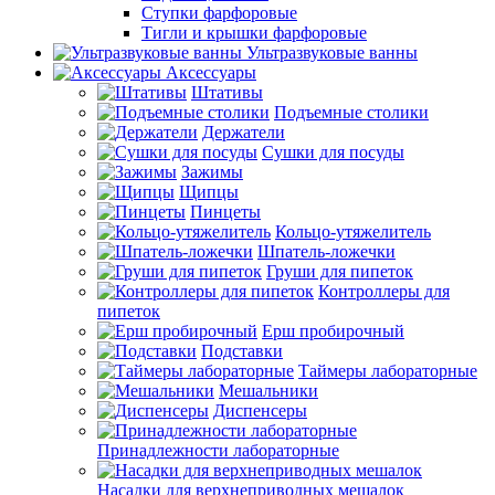
Ступки фарфоровые
Тигли и крышки фарфоровые
Ультразвуковые ванны
Аксессуары
Штативы
Подъемные столики
Держатели
Сушки для посуды
Зажимы
Щипцы
Пинцеты
Кольцо-утяжелитель
Шпатель-ложечки
Груши для пипеток
Контроллеры для
пипеток
Ерш пробирочный
Подставки
Таймеры лабораторные
Мешальники
Диспенсеры
Принадлежности лабораторные
Насадки для верхнеприводных мешалок