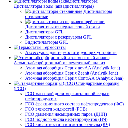
Дистилляторы воды (аквадистилляторы)
Дистилляторы
стеклянные
Дистилляторы из нержавеющей стали
Дистилляторы GFL
Дистилляторы с резервуаром GFL
Бидистилляторы GFL
Термостаты
Аксессуары для термостатирующих устройств
Атомно-абсорбционный и элементный анализ
Атомная абсорбция Серия novAA (Analytik Jena)
Атомная абсорбция Серия Zeenit (Analytik Jena)
Атомная абсорбция Серия СontrAA (Analytik Jena)
Стандартные образцы
(ГСО)
ГСО массовой доли меркаптановой серы в
нефтепродуктах
ГСО фракционного состава нефтепродуктов (ФС)
ГСО вязкости жидкостей (РЭВ)
ГСО давления насыщенных паров (ДНП)
ГСО иодного числа нефтепродуктов (ИЧ)
ГСО кислотности и кислотного числа (КЧ)