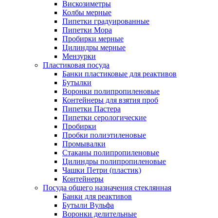
Вискозиметры
Колбы мерные
Пипетки градуированные
Пипетки Мора
Пробирки мерные
Цилиндры мерные
Мензурки
Пластиковая посуда
Банки пластиковые для реактивов
Бутылки
Воронки полипропиленовые
Контейнеры для взятия проб
Пипетки Пастера
Пипетки серологические
Пробирки
Пробки полиэтиленовые
Промывалки
Стаканы полипропиленовые
Цилиндры полипропиленовые
Чашки Петри (пластик)
Контейнеры
Посуда общего назначения стеклянная
Банки для реактивов
Бутыли Вульфа
Воронки делительные