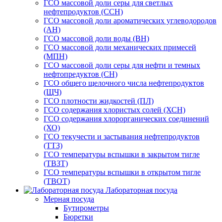
ГСО массовой доли серы для светлых
нефтепродуктов (ССН)
ГСО массовой доли ароматических углеводородов
(АН)
ГСО массовой доли воды (ВН)
ГСО массовой доли механических примесей
(МПН)
ГСО массовой доли серы для нефти и темных
нефтопредуктов (СН)
ГСО общего щелочного числа нефтепродуктов
(ЩЧ)
ГСО плотности жидкостей (ПЛ)
ГСО содержания хлористых солей (ХСН)
ГСО содержания хлорорганических соединений
(ХО)
ГСО текучести и застывания нефтепродуктов
(ТТЗ)
ГСО температуры вспышки в закрытом тигле
(ТВЗТ)
ГСО температуры вспышки в открытом тигле
(ТВОТ)
Лабораторная посуда
Мерная посуда
Бутирометры
Бюретки