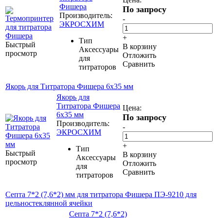
Фишера
По запросу
Производитель:
-
ЭКРОСХИМ
+
Тип
Быстрый
В корзину
Аксессуары
просмотр
Отложить
для
Сравнить
титраторов
Якорь для Титратора Фишера 6х35 мм
Якорь для
Титратора Фишера
Цена:
6х35 мм
По запросу
Производитель:
-
ЭКРОСХИМ
+
Тип
Быстрый
В корзину
Аксессуары
просмотр
Отложить
для
Сравнить
титраторов
Септа 7*2 (7,6*2) мм для титратора Фишера ПЭ-9210 для
цельностеклянной ячейки
Септа 7*2 (7,6*2)