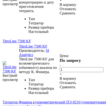
+
концентрацию и дату
просмотр
В корзину
приготовления
Отложить
титранта.
Сравнить
Тип
Титратор
Размер прибора
Настольный
TitroLine 7500 KF
TitroLine 7500 KF
Производитель:
SI
Analytics
Цена:
TitroLine 7500 KF для
По запросу
волюметрического
-
(объемного) анализа по
методу К. Фишера.
+
Быстрый
В корзину
просмотр
Тип
Отложить
Титратор
Сравнить
Размер прибора
Настольный
Титратор Фишера кулонометрический ПЭ-9210 (генерирующи