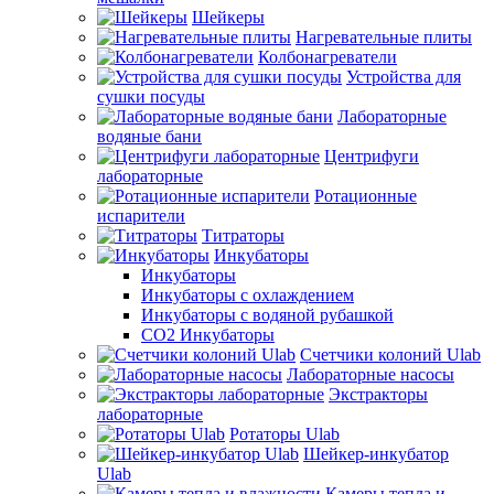
Шейкеры
Нагревательные плиты
Колбонагреватели
Устройства для
сушки посуды
Лабораторные
водяные бани
Центрифуги
лабораторные
Ротационные
испарители
Титраторы
Инкубаторы
Инкубаторы
Инкубаторы с охлаждением
Инкубаторы с водяной рубашкой
CO2 Инкубаторы
Счетчики колоний Ulab
Лабораторные насосы
Экстракторы
лабораторные
Ротаторы Ulab
Шейкер-инкубатор
Ulab
Камеры тепла и