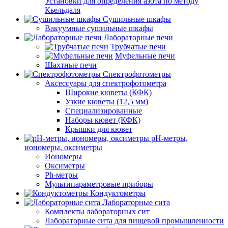
Установки для определения азота по методу
Кьельдаля
Сушильные шкафы
Вакуумные сушильные шкафы
Лабораторные печи
Трубчатые печи
Муфельные печи
Шахтные печи
Спектрофотометры
Аксессуары для спектрофотометра
Широкие кюветы (КФК)
Узкие кюветы (12,5 мм)
Специализированные
Наборы кювет (КФК)
Крышки для кювет
pH-метры,
иономеры, оксиметры
Иономеры
Оксиметры
Ph-метры
Мультипараметровые приборы
Кондуктометры
Лабораторные сита
Комплекты лабораторных сит
Лабораторные сита для пищевой промышленности