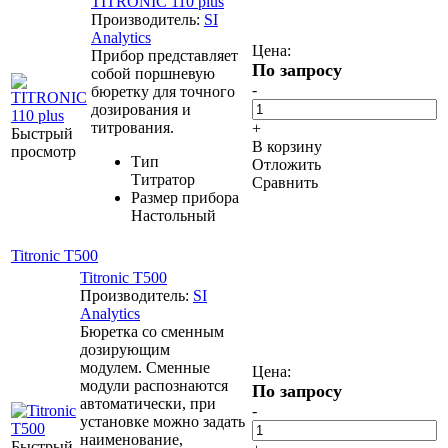
TITRONIC 110 plus
Производитель:
SI
Analytics
Цена:
Прибор представляет
По запросу
собой поршневую
-
бюретку для точного
дозирования и
титрования.
+
Быстрый
В корзину
просмотр
Тип
Отложить
Титратор
Сравнить
Размер прибора
Настольный
Titronic T500
Titronic T500
Производитель:
SI
Analytics
Бюретка со сменным
дозирующим
модулем. Сменные
Цена:
модули распознаются
По запросу
автоматически, при
-
установке можно задать
наименование,
Быстрый