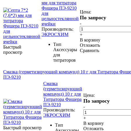
мм для титратора
Фишера ПЭ-9210
Цена:
для
По запросу
цельностеклянной
-
ячейки
Производитель:
ЭКРОСХИМ
+
В корзину
Тип
Отложить
Быстрый
Аксессуары
Сравнить
просмотр
для
титраторов
Смазка (герметизирующий компаунд) 10 г для Титратора Фиш
ПЭ-9210
Смазка
(герметизирующий
компаунд) 10 г для
Цена:
Титратора Фишера
По запросу
ПЭ-9210
-
Производитель:
ЭКРОСХИМ
+
В корзину
Тип
Быстрый просмотр
Отложить
Аксессуары