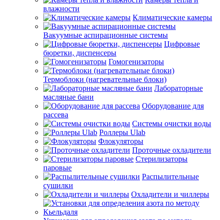
влажности
Климатические камеры
Вакуумные аспирационные системы
Цифровые
бюретки, диспенсеры
Гомогенизаторы
Термоблоки (нагревательные блоки)
Лабораторные
масляные бани
Оборудование для
рассева
Системы очистки воды
Роллеры Ulab
Флокуляторы
Проточные охладители
Стерилизаторы
паровые
Распылительные
сушилки
Охладители и чиллеры