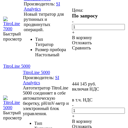
Производитель:
SI
Analytics
Цена:
Новый титратор для
По запросу
рутинных и
-
продвинутых
операций.
+
Быстрый
В корзину
просмотр
Тип
Отложить
Титратор
Сравнить
Размер прибора
Настольный
TitroLine 5000
TitroLine 5000
Производитель:
SI
Analytics
444 145
руб.
Автотитратор TitroLine
включая НДС
5000 соединяет в себе
автоматическую
в т.ч. НДС
бюретку, рH/mV-метр и
-
электронный блок
Быстрый
управления.
+
просмотр
В корзину
Тип
Отложить