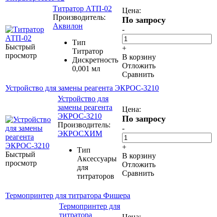
Титратор АТП-02
Цена:
Производитель:
По запросу
Аквилон
-
Тип
Быстрый
+
Титратор
просмотр
В корзину
Дискретность
Отложить
0,001 мл
Сравнить
Устройство для замены реагента ЭКРОС-3210
Устройство для
замены реагента
Цена:
ЭКРОС-3210
По запросу
Производитель:
-
ЭКРОСХИМ
+
Тип
Быстрый
В корзину
Аксессуары
просмотр
Отложить
для
Сравнить
титраторов
Термопринтер для титратора Фишера
Термопринтер для
титратора
Цена: