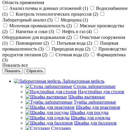
Область применения
Анализ почвы и донных отложений (
1
)
Водоснабжение
(
1
)
Контроль технологических процессов (
2
)
Лабораторный анализ (
5
)
Медицина (
1
)
Молочная промышленность (
2
)
Мясные производства
(
2
)
Напитки и соки (
3
)
Нефть и газ (
4
)
Оборудование для водоканалов (
2
)
Очистные сооружения
(
1
)
Пивоварение (
2
)
Питьевая вода (
2
)
Пищевая
промышленность (
3
)
Природная вода (
2
)
Производство
продуктов питания (
2
)
Сточная вода (
1
)
Фармацевтика
(
3
)
Показать все
Сбросить
Лабораторная мебель
Столы лабораторные
Надстройки для столов
Шкафы вытяжные
Тумбы лабораторные
Шкафы для реактивов
Шкафы для посуды
Шкафы для одежды
Шкафы для баллонов
Стеллажи