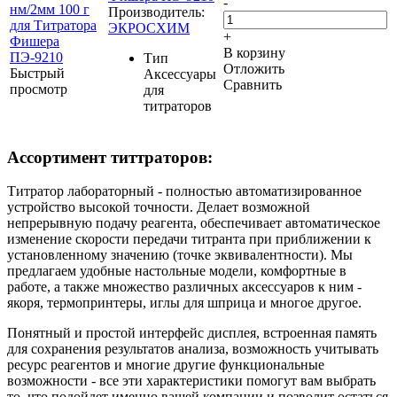
-
Производитель:
ЭКРОСХИМ
+
В корзину
Тип
Отложить
Быстрый
Аксессуары
Сравнить
просмотр
для
титраторов
Ассортимент титтраторов:
Титратор лабораторный - полностью автоматизированное
устройство высокой точности. Делает возможной
непрерывную подачу реагента, обеспечивает автоматическое
изменение скорости передачи титранта при приближении к
установленному значению (точке эквивалентности). Мы
предлагаем удобные настольные модели, комфортные в
работе, а также множество различных аксессуаров к ним -
якоря, термопринтеры, иглы для шприца и многое другое.
Понятный и простой интерфейс дисплея, встроенная память
для сохранения результатов анализа, возможность учитывать
ресурс реагентов и многие другие функциональные
возможности - все эти характеристики помогут вам выбрать
то, что подойдет именно вашей компании и позволит остаться