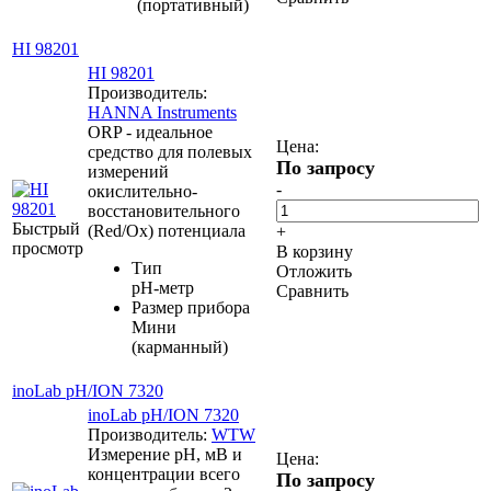
(портативный)
HI 98201
HI 98201
Производитель:
HANNA Instruments
ORP - идеальное
Цена:
средство для полевых
По запросу
измерений
-
окислительно-
восстановительного
Быстрый
(Red/Ox) потенциала
+
просмотр
В корзину
Тип
Отложить
pH-метр
Сравнить
Размер прибора
Мини
(карманный)
inoLab pH/ION 7320
inoLab pH/ION 7320
Производитель:
WTW
Измерение pH, мВ и
Цена:
концентрации всего
По запросу