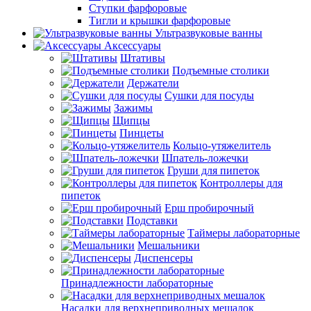
Ступки фарфоровые
Тигли и крышки фарфоровые
Ультразвуковые ванны
Аксессуары
Штативы
Подъемные столики
Держатели
Сушки для посуды
Зажимы
Щипцы
Пинцеты
Кольцо-утяжелитель
Шпатель-ложечки
Груши для пипеток
Контроллеры для
пипеток
Ерш пробирочный
Подставки
Таймеры лабораторные
Мешальники
Диспенсеры
Принадлежности лабораторные
Насадки для верхнеприводных мешалок