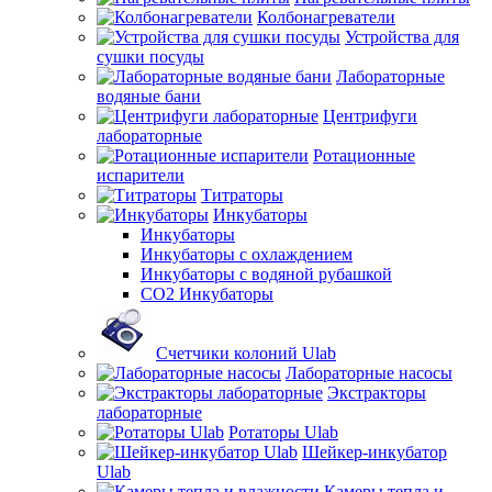
Колбонагреватели
Устройства для
сушки посуды
Лабораторные
водяные бани
Центрифуги
лабораторные
Ротационные
испарители
Титраторы
Инкубаторы
Инкубаторы
Инкубаторы с охлаждением
Инкубаторы с водяной рубашкой
CO2 Инкубаторы
Счетчики колоний Ulab
Лабораторные насосы
Экстракторы
лабораторные
Ротаторы Ulab
Шейкер-инкубатор
Ulab
Камеры тепла и