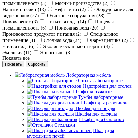
промышленность (
3
)
Мясные производства (
2
)
Напитки и соки (
13
)
Нефть и газ (
2
)
Оборудование для
водоканалов (
27
)
Очистные сооружения (
28
)
Пивоварение (
3
)
Питьевая вода (
14
)
Пищевая
промышленность (
6
)
Природная вода (
20
)
Производство продуктов питания (
2
)
Специальное
применение (
1
)
Сточная вода (
24
)
Фармацевтика (
2
)
Чистая вода (
6
)
Экологический мониторинг (
3
)
Экология (
11
)
Энергетика (
3
)
Показать все
Сбросить
Лабораторная мебель
Столы лабораторные
Надстройки для столов
Шкафы вытяжные
Тумбы лабораторные
Шкафы для реактивов
Шкафы для посуды
Шкафы для одежды
Шкафы для баллонов
Стеллажи
Шкаф для
муфельных печей