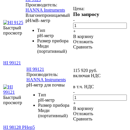
Производитель:
Цена:
HANNA Instruments
По запросу
Влагонепроницаемый
-
pH/мВ–метр
Быстрый
Тип
+
просмотр
pH-метр
В корзину
Размер прибора
Отложить
Миди
Сравнить
(портативный)
HI 99121
HI 99121
115 920
руб.
Производитель:
включая НДС
HANNA Instruments
pH-метр для почвы
в т.ч. НДС
-
Тип
Быстрый
pH-метр
просмотр
+
Размер прибора
В корзину
Миди
Отложить
(портативный)
Сравнить
HI 98128 PHep5