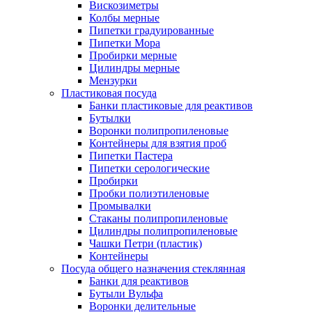
Вискозиметры
Колбы мерные
Пипетки градуированные
Пипетки Мора
Пробирки мерные
Цилиндры мерные
Мензурки
Пластиковая посуда
Банки пластиковые для реактивов
Бутылки
Воронки полипропиленовые
Контейнеры для взятия проб
Пипетки Пастера
Пипетки серологические
Пробирки
Пробки полиэтиленовые
Промывалки
Стаканы полипропиленовые
Цилиндры полипропиленовые
Чашки Петри (пластик)
Контейнеры
Посуда общего назначения стеклянная
Банки для реактивов
Бутыли Вульфа
Воронки делительные