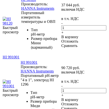
Производитель:
37 044
руб.
HANNA Instruments
включая НДС
Портативный
измеритель
в т.ч. НДС
температуры и ОВП
-
Быстрый
Тип
просмотр
+
pH-метр
В корзину
Размер прибора
Отложить
Мини
Сравнить
(карманный)
HI 991001
HI 991001
Производитель:
90 720
руб.
HANNA Instruments
включая НДС
Портативный рН-метр
"4 в 1", электрод HI
в т.ч. НДС
1296
-
Быстрый
Тип
просмотр
+
pH-метр
В корзину
Размер прибора
Отложить
Миди
Сравнить