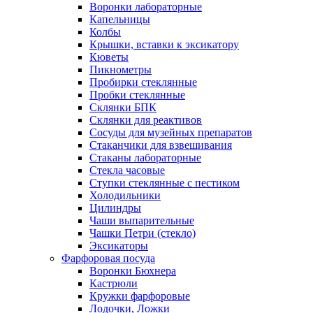
Воронки лабораторные
Капельницы
Колбы
Крышки, вставки к эксикатору
Кюветы
Пикнометры
Пробирки стеклянные
Пробки стеклянные
Склянки БПК
Склянки для реактивов
Сосуды для музейных препаратов
Стаканчики для взвешивания
Стаканы лабораторные
Стекла часовые
Ступки стеклянные с пестиком
Холодильники
Цилиндры
Чаши выпарительные
Чашки Петри (стекло)
Эксикаторы
Фарфоровая посуда
Воронки Бюхнера
Кастрюли
Кружки фарфоровые
Лодочки, Ложки