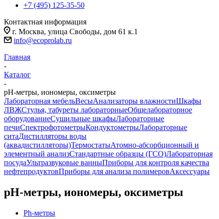
+7 (495) 125-35-50
Контактная информация
г. Москва, улица Свободы, дом 61 к.1
info@ecoprolab.ru
Главная
-
Каталог
-
pH-метры, иономеры, оксиметры
Лабораторная мебель
Весы
Анализаторы влажности
Шкафы
ЛВЖ
Стулья, табуреты лабораторные
Общелабораторное
оборудование
Сушильные шкафы
Лабораторные
печи
Спектрофотометры
Кондуктометры
Лабораторные
сита
Дистилляторы воды
(аквадистилляторы)
Термостаты
Атомно-абсорбционный и
элементный анализ
Стандартные образцы (ГСО)
Лабораторная
посуда
Ультразвуковые ванны
Приборы для контроля качества
нефтепродуктов
Приборы для анализа полимеров
Аксессуары
pH-метры, иономеры, оксиметры
Ph-метры