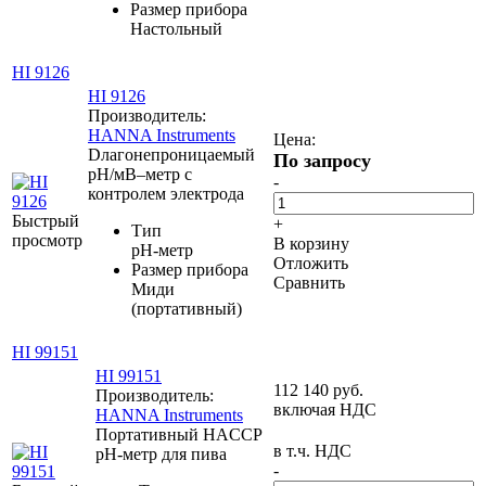
Размер прибора
Настольный
HI 9126
HI 9126
Производитель:
HANNA Instruments
Цена:
Dлагонепроницаемый
По запросу
pH/мВ–метр с
-
контролем электрода
Быстрый
+
Тип
просмотр
В корзину
pH-метр
Отложить
Размер прибора
Сравнить
Миди
(портативный)
HI 99151
HI 99151
112 140
руб.
Производитель:
включая НДС
HANNA Instruments
Портативный HACCP
в т.ч. НДС
pH-метр для пива
-