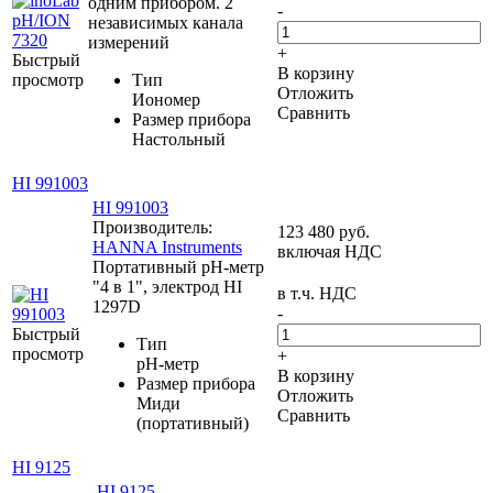
одним прибором. 2
-
независимых канала
измерений
+
Быстрый
В корзину
просмотр
Тип
Отложить
Иономер
Сравнить
Размер прибора
Настольный
HI 991003
HI 991003
Производитель:
123 480
руб.
HANNA Instruments
включая НДС
Портативный рН-метр
"4 в 1", электрод HI
в т.ч. НДС
1297D
-
Быстрый
Тип
просмотр
+
pH-метр
В корзину
Размер прибора
Отложить
Миди
Сравнить
(портативный)
HI 9125
HI 9125