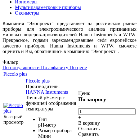
Иономеры
Мультипараметровые приборы
Оксиметры
Компания "Экопроект" представляет на российском рынке
приборы для электрохимического анализа признанных
мировых лидеров-производителей Hanna Instruments и WTW.
Прекрасное, годами зарекомендовавшее себя европейское
качество приборов Hanna Instruments и WTW, сможете
оценить и Вы, обратившись в компанию "Экопроект".
Фильтр
По популярности
По алфавиту
По цене
Piccolo plus
Piccolo plus
Производитель:
HANNA Instruments
Цена:
Точный pH-метр с
По запросу
функцией отображения
-
температуры
Быстрый
+
Тип
просмотр
В корзину
pH-метр
Отложить
Размер прибора
Сравнить
Мини