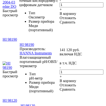
-
точный кислородомер с
цифровым датчиком
+
Быстрый
Тип
В корзину
просмотр
Оксиметр
Отложить
Размер прибора
Сравнить
Миди
(портативный)
HI 98190
HI 98190
Производитель:
141 120
руб.
HANNA Instruments
включая НДС
Влагозащищенный
портативный pH/ОВП/
в т.ч. НДС
термометр
-
Быстрый
Тип
просмотр
+
pH-метр
В корзину
Размер прибора
Отложить
Миди
Сравнить
(портативный)
HI 98120
HI 98120