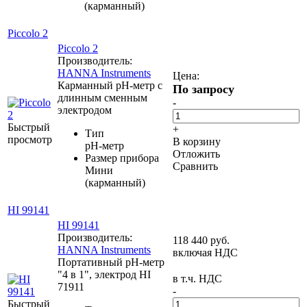
(карманный)
Piccolo 2
Piccolo 2
Производитель:
HANNA Instruments
Цена:
Карманный рН-метр с
По запросу
длинным сменным
-
электродом
Быстрый
+
Тип
просмотр
В корзину
pH-метр
Отложить
Размер прибора
Сравнить
Мини
(карманный)
HI 99141
HI 99141
Производитель:
118 440
руб.
HANNA Instruments
включая НДС
Портативный рН-метр
"4 в 1", электрод HI
в т.ч. НДС
71911
-
Быстрый