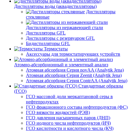
Дистилляторы воды (аквадистилляторы)
Дистилляторы
стеклянные
Дистилляторы из нержавеющей стали
Дистилляторы GFL
Дистилляторы с резервуаром GFL
Бидистилляторы GFL
Термостаты
Аксессуары для термостатирующих устройств
Атомно-абсорбционный и элементный анализ
Атомная абсорбция Серия novAA (Analytik Jena)
Атомная абсорбция Серия Zeenit (Analytik Jena)
Атомная абсорбция Серия СontrAA (Analytik Jena)
Стандартные образцы
(ГСО)
ГСО массовой доли меркаптановой серы в
нефтепродуктах
ГСО фракционного состава нефтепродуктов (ФС)
ГСО вязкости жидкостей (РЭВ)
ГСО давления насыщенных паров (ДНП)
ГСО иодного числа нефтепродуктов (ИЧ)
ГСО кислотности и кислотного числа (КЧ)