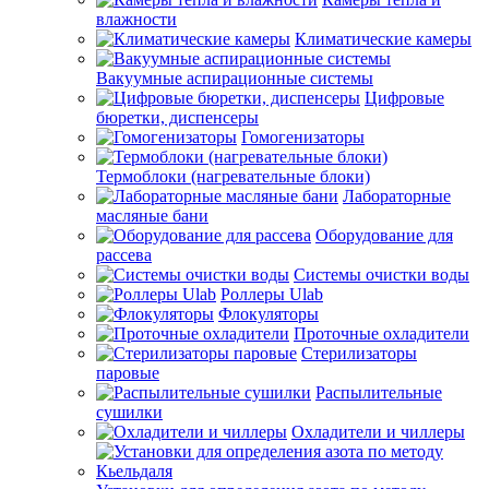
влажности
Климатические камеры
Вакуумные аспирационные системы
Цифровые
бюретки, диспенсеры
Гомогенизаторы
Термоблоки (нагревательные блоки)
Лабораторные
масляные бани
Оборудование для
рассева
Системы очистки воды
Роллеры Ulab
Флокуляторы
Проточные охладители
Стерилизаторы
паровые
Распылительные
сушилки
Охладители и чиллеры