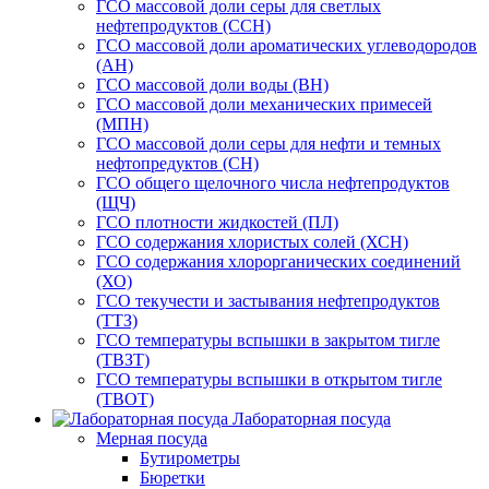
ГСО массовой доли серы для светлых
нефтепродуктов (ССН)
ГСО массовой доли ароматических углеводородов
(АН)
ГСО массовой доли воды (ВН)
ГСО массовой доли механических примесей
(МПН)
ГСО массовой доли серы для нефти и темных
нефтопредуктов (СН)
ГСО общего щелочного числа нефтепродуктов
(ЩЧ)
ГСО плотности жидкостей (ПЛ)
ГСО содержания хлористых солей (ХСН)
ГСО содержания хлорорганических соединений
(ХО)
ГСО текучести и застывания нефтепродуктов
(ТТЗ)
ГСО температуры вспышки в закрытом тигле
(ТВЗТ)
ГСО температуры вспышки в открытом тигле
(ТВОТ)
Лабораторная посуда
Мерная посуда
Бутирометры
Бюретки