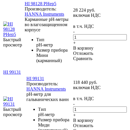
HI 98128 PHep5
Производитель:
28 224
руб.
HANNA Instruments
включая НДС
Карманные pH-метры
во влагозащищенном
в т.ч. НДС
корпусе
-
Быстрый
Тип
+
просмотр
pH-метр
В корзину
Размер прибора
Отложить
Мини
Сравнить
(карманный)
HI 99131
HI 99131
118 440
руб.
Производитель:
включая НДС
HANNA Instruments
pH-метр для
в т.ч. НДС
гальванических ванн
-
Быстрый
Тип
просмотр
pH-метр
+
Размер прибора
В корзину
Миди
Отложить