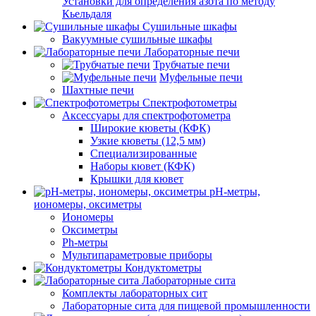
Установки для определения азота по методу
Кьельдаля
Сушильные шкафы
Вакуумные сушильные шкафы
Лабораторные печи
Трубчатые печи
Муфельные печи
Шахтные печи
Спектрофотометры
Аксессуары для спектрофотометра
Широкие кюветы (КФК)
Узкие кюветы (12,5 мм)
Специализированные
Наборы кювет (КФК)
Крышки для кювет
pH-метры,
иономеры, оксиметры
Иономеры
Оксиметры
Ph-метры
Мультипараметровые приборы
Кондуктометры
Лабораторные сита
Комплекты лабораторных сит
Лабораторные сита для пищевой промышленности