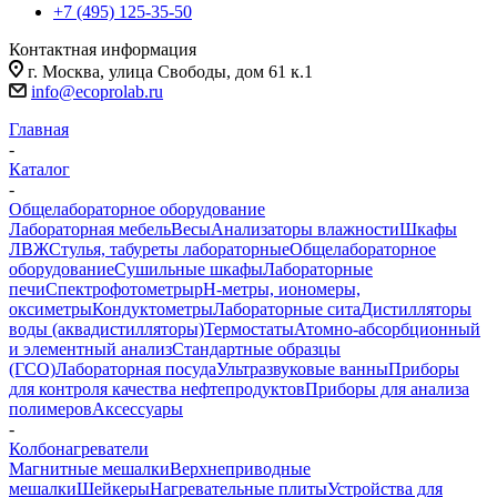
+7 (495) 125-35-50
Контактная информация
г. Москва, улица Свободы, дом 61 к.1
info@ecoprolab.ru
Главная
-
Каталог
-
Общелабораторное оборудование
Лабораторная мебель
Весы
Анализаторы влажности
Шкафы
ЛВЖ
Стулья, табуреты лабораторные
Общелабораторное
оборудование
Сушильные шкафы
Лабораторные
печи
Спектрофотометры
pH-метры, иономеры,
оксиметры
Кондуктометры
Лабораторные сита
Дистилляторы
воды (аквадистилляторы)
Термостаты
Атомно-абсорбционный
и элементный анализ
Стандартные образцы
(ГСО)
Лабораторная посуда
Ультразвуковые ванны
Приборы
для контроля качества нефтепродуктов
Приборы для анализа
полимеров
Аксессуары
-
Колбонагреватели
Магнитные мешалки
Верхнеприводные
мешалки
Шейкеры
Нагревательные плиты
Устройства для