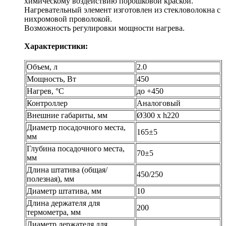
химическому воздействию порошковой краской.
Нагревательный элемент изготовлен из стекловолокна с
нихромовой проволокой.
Возможность регулировки мощности нагрева.
Характеристики:
Объем, л
2.0
Мощность, Вт
450
Нагрев, °С
до +450
Контроллер
Аналоговый
Внешние габариты, мм
Ø300 х h220
Диаметр посадочного места,
165±5
мм
Глубина посадочного места,
70±5
мм
Длина штатива (общая/
450/250
полезная), мм
Диаметр штатива, мм
10
Длина держателя для
200
термометра, мм
Диаметр держателя для