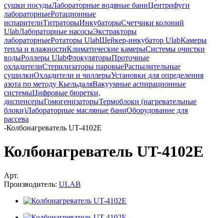
сушки посуды
Лабораторные водяные бани
Центрифуги
лабораторные
Ротационные
испарители
Титраторы
Инкубаторы
Счетчики колоний
Ulab
Лабораторные насосы
Экстракторы
лабораторные
Ротаторы Ulab
Шейкер-инкубатор Ulab
Камеры
тепла и влажности
Климатические камеры
Системы очистки
воды
Роллеры Ulab
Флокуляторы
Проточные
охладители
Стерилизаторы паровые
Распылительные
сушилки
Охладители и чиллеры
Установки для определения
азота по методу Кьельдаля
Вакуумные аспирационные
системы
Цифровые бюретки,
диспенсеры
Гомогенизаторы
Термоблоки (нагревательные
блоки)
Лабораторные масляные бани
Оборудование для
рассева
-
Колбонагреватель UT-4102E
Колбонагреватель UT-4102E
Арт.
Производитель:
ULAB