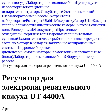
сушки посуды
Лабораторные водяные бани
Центрифуги
лабораторные
Ротационные
испарители
Титраторы
Инкубаторы
Счетчики колоний
Ulab
Лабораторные насосы
Экстракторы
лабораторные
Ротаторы Ulab
Шейкер-инкубатор Ulab
Камеры
тепла и влажности
Климатические камеры
Системы очистки
воды
Роллеры Ulab
Флокуляторы
Проточные
охладители
Стерилизаторы паровые
Распылительные
сушилки
Охладители и чиллеры
Установки для определения
азота по методу Кьельдаля
Вакуумные аспирационные
системы
Цифровые бюретки,
диспенсеры
Гомогенизаторы
Термоблоки (нагревательные
блоки)
Лабораторные масляные бани
Оборудование для
рассева
-
Регулятор для электронагревательного кожуха UT-4400А
Регулятор для
электронагревательного
кожуха UT-4400А
Арт.