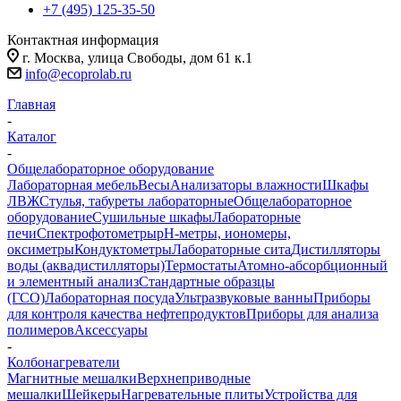
+7 (495) 125-35-50
Контактная информация
г. Москва, улица Свободы, дом 61 к.1
info@ecoprolab.ru
Главная
-
Каталог
-
Общелабораторное оборудование
Лабораторная мебель
Весы
Анализаторы влажности
Шкафы
ЛВЖ
Стулья, табуреты лабораторные
Общелабораторное
оборудование
Сушильные шкафы
Лабораторные
печи
Спектрофотометры
pH-метры, иономеры,
оксиметры
Кондуктометры
Лабораторные сита
Дистилляторы
воды (аквадистилляторы)
Термостаты
Атомно-абсорбционный
и элементный анализ
Стандартные образцы
(ГСО)
Лабораторная посуда
Ультразвуковые ванны
Приборы
для контроля качества нефтепродуктов
Приборы для анализа
полимеров
Аксессуары
-
Колбонагреватели
Магнитные мешалки
Верхнеприводные
мешалки
Шейкеры
Нагревательные плиты
Устройства для