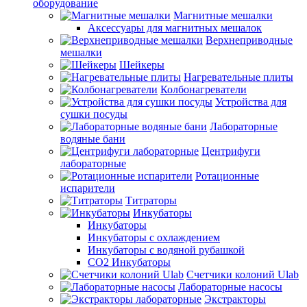
оборудование
Магнитные мешалки
Аксессуары для магнитных мешалок
Верхнеприводные
мешалки
Шейкеры
Нагревательные плиты
Колбонагреватели
Устройства для
сушки посуды
Лабораторные
водяные бани
Центрифуги
лабораторные
Ротационные
испарители
Титраторы
Инкубаторы
Инкубаторы
Инкубаторы с охлаждением
Инкубаторы с водяной рубашкой
CO2 Инкубаторы
Счетчики колоний Ulab
Лабораторные насосы
Экстракторы