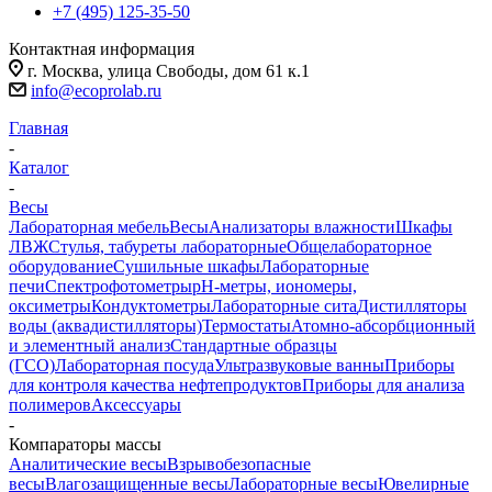
+7 (495) 125-35-50
Контактная информация
г. Москва, улица Свободы, дом 61 к.1
info@ecoprolab.ru
Главная
-
Каталог
-
Весы
Лабораторная мебель
Весы
Анализаторы влажности
Шкафы
ЛВЖ
Стулья, табуреты лабораторные
Общелабораторное
оборудование
Сушильные шкафы
Лабораторные
печи
Спектрофотометры
pH-метры, иономеры,
оксиметры
Кондуктометры
Лабораторные сита
Дистилляторы
воды (аквадистилляторы)
Термостаты
Атомно-абсорбционный
и элементный анализ
Стандартные образцы
(ГСО)
Лабораторная посуда
Ультразвуковые ванны
Приборы
для контроля качества нефтепродуктов
Приборы для анализа
полимеров
Аксессуары
-
Компараторы массы
Аналитические весы
Взрывобезопасные
весы
Влагозащищенные весы
Лабораторные весы
Ювелирные