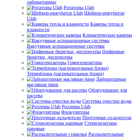
лабораторные
Ротаторы Ulab
Шейкер-инкубатор
Ulab
Камеры тепла и
влажности
Климатические камеры
Вакуумные аспирационные системы
Цифровые
бюретки, диспенсеры
Гомогенизаторы
Термоблоки (нагревательные блоки)
Лабораторные
масляные бани
Оборудование для
рассева
Системы очистки воды
Роллеры Ulab
Флокуляторы
Проточные охладители
Стерилизаторы
паровые
Распылительные