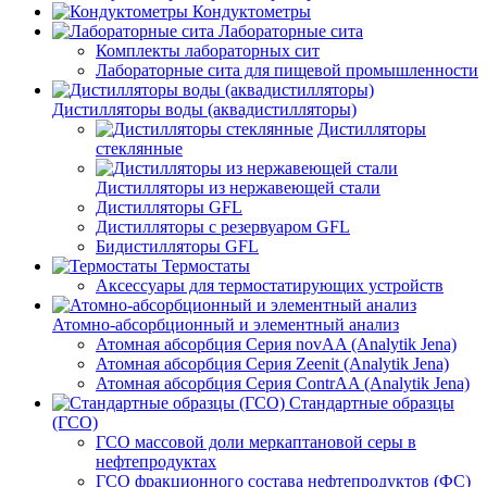
Кондуктометры
Лабораторные сита
Комплекты лабораторных сит
Лабораторные сита для пищевой промышленности
Дистилляторы воды (аквадистилляторы)
Дистилляторы
стеклянные
Дистилляторы из нержавеющей стали
Дистилляторы GFL
Дистилляторы с резервуаром GFL
Бидистилляторы GFL
Термостаты
Аксессуары для термостатирующих устройств
Атомно-абсорбционный и элементный анализ
Атомная абсорбция Серия novAA (Analytik Jena)
Атомная абсорбция Серия Zeenit (Analytik Jena)
Атомная абсорбция Серия СontrAA (Analytik Jena)
Стандартные образцы
(ГСО)
ГСО массовой доли меркаптановой серы в
нефтепродуктах
ГСО фракционного состава нефтепродуктов (ФС)