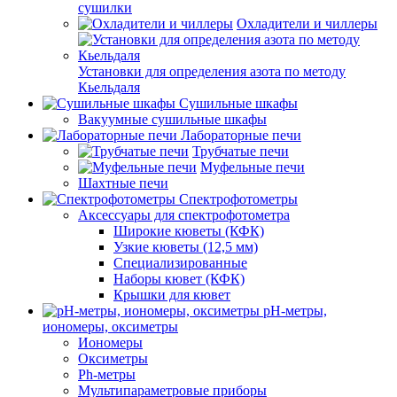
сушилки
Охладители и чиллеры
Установки для определения азота по методу
Кьельдаля
Сушильные шкафы
Вакуумные сушильные шкафы
Лабораторные печи
Трубчатые печи
Муфельные печи
Шахтные печи
Спектрофотометры
Аксессуары для спектрофотометра
Широкие кюветы (КФК)
Узкие кюветы (12,5 мм)
Специализированные
Наборы кювет (КФК)
Крышки для кювет
pH-метры,
иономеры, оксиметры
Иономеры
Оксиметры
Ph-метры
Мультипараметровые приборы