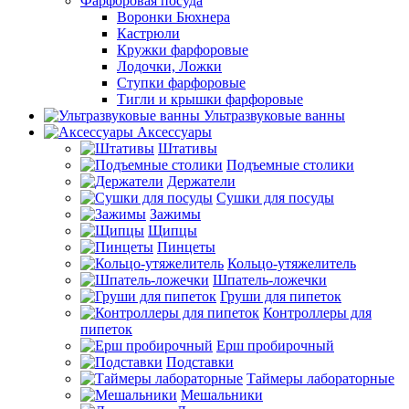
Фарфоровая посуда
Воронки Бюхнера
Кастрюли
Кружки фарфоровые
Лодочки, Ложки
Ступки фарфоровые
Тигли и крышки фарфоровые
Ультразвуковые ванны
Аксессуары
Штативы
Подъемные столики
Держатели
Сушки для посуды
Зажимы
Щипцы
Пинцеты
Кольцо-утяжелитель
Шпатель-ложечки
Груши для пипеток
Контроллеры для
пипеток
Ерш пробирочный
Подставки
Таймеры лабораторные
Мешальники