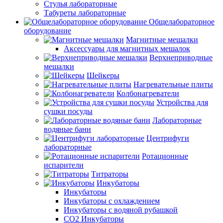
Стулья лабораторные
Табуреты лабораторные
Общелабораторное
оборудование
Магнитные мешалки
Аксессуары для магнитных мешалок
Верхнеприводные
мешалки
Шейкеры
Нагревательные плиты
Колбонагреватели
Устройства для
сушки посуды
Лабораторные
водяные бани
Центрифуги
лабораторные
Ротационные
испарители
Титраторы
Инкубаторы
Инкубаторы
Инкубаторы с охлаждением
Инкубаторы с водяной рубашкой
CO2 Инкубаторы