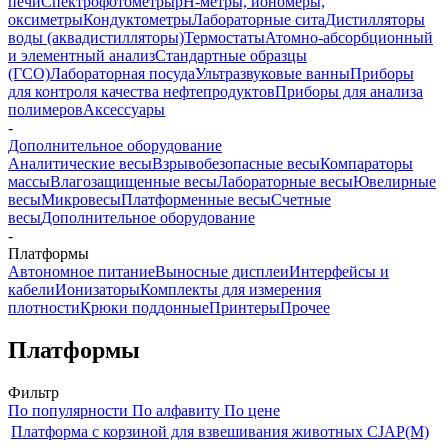
печи
Спектрофотометры
pH-метры, иономеры,
оксиметры
Кондуктометры
Лабораторные сита
Дистилляторы
воды (аквадистилляторы)
Термостаты
Атомно-абсорбционный
и элементный анализ
Стандартные образцы
(ГСО)
Лабораторная посуда
Ультразвуковые ванны
Приборы
для контроля качества нефтепродуктов
Приборы для анализа
полимеров
Аксессуары
-
Дополнительное оборудование
Аналитические весы
Взрывобезопасные весы
Компараторы
массы
Влагозащищенные весы
Лабораторные весы
Ювелирные
весы
Микровесы
Платформенные весы
Счетные
весы
Дополнительное оборудование
-
Платформы
Автономное питание
Выносные дисплеи
Интерфейсы и
кабели
Ионизаторы
Комплекты для измерения
плотности
Крюки поддонные
Принтеры
Прочее
Платформы
Фильтр
По популярности
По алфавиту
По цене
Платформа с корзиной для взвешивания животных CJAP(M)