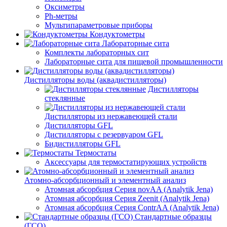
Оксиметры
Ph-метры
Мультипараметровые приборы
Кондуктометры
Лабораторные сита
Комплекты лабораторных сит
Лабораторные сита для пищевой промышленности
Дистилляторы воды (аквадистилляторы)
Дистилляторы
стеклянные
Дистилляторы из нержавеющей стали
Дистилляторы GFL
Дистилляторы с резервуаром GFL
Бидистилляторы GFL
Термостаты
Аксессуары для термостатирующих устройств
Атомно-абсорбционный и элементный анализ
Атомная абсорбция Серия novAA (Analytik Jena)
Атомная абсорбция Серия Zeenit (Analytik Jena)
Атомная абсорбция Серия СontrAA (Analytik Jena)
Стандартные образцы
(ГСО)