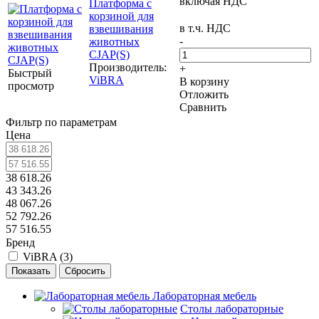
включая НДС
Платформа с
корзиной для
в т.ч. НДС
взвешивания
-
животных
CJAP(S)
Производитель:
+
Быстрый
ViBRA
В корзину
просмотр
Отложить
Сравнить
Фильтр по параметрам
Цена
38 618.26
43 343.26
48 067.26
52 792.26
57 516.55
Бренд
ViBRA (
3
)
Сбросить
Лабораторная мебель
Столы лабораторные