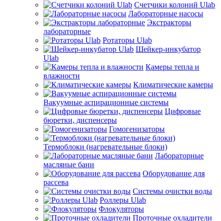
Счетчики колоний Ulab
Лабораторные насосы
Экстракторы
лабораторные
Ротаторы Ulab
Шейкер-инкубатор
Ulab
Камеры тепла и
влажности
Климатические камеры
Вакуумные аспирационные системы
Цифровые
бюретки, диспенсеры
Гомогенизаторы
Термоблоки (нагревательные блоки)
Лабораторные
масляные бани
Оборудование для
рассева
Системы очистки воды
Роллеры Ulab
Флокуляторы
Проточные охладители