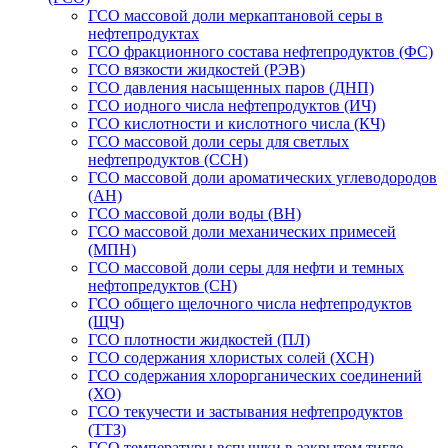
ГСО массовой доли меркаптановой серы в
нефтепродуктах
ГСО фракционного состава нефтепродуктов (ФС)
ГСО вязкости жидкостей (РЭВ)
ГСО давления насыщенных паров (ДНП)
ГСО иодного числа нефтепродуктов (ИЧ)
ГСО кислотности и кислотного числа (КЧ)
ГСО массовой доли серы для светлых
нефтепродуктов (ССН)
ГСО массовой доли ароматических углеводородов
(АН)
ГСО массовой доли воды (ВН)
ГСО массовой доли механических примесей
(МПН)
ГСО массовой доли серы для нефти и темных
нефтопредуктов (СН)
ГСО общего щелочного числа нефтепродуктов
(ЩЧ)
ГСО плотности жидкостей (ПЛ)
ГСО содержания хлористых солей (ХСН)
ГСО содержания хлорорганических соединений
(ХО)
ГСО текучести и застывания нефтепродуктов
(ТТЗ)
ГСО температуры вспышки в закрытом тигле