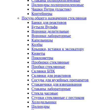
Стаканы полипропиленовые
Цилиндры полипропиленовые
Чашки Петри (пластик)
Контейнеры
Посуда общего назначения стеклянная
Банки для реактивов
Бутыли Вульфа
Воронки делительные
Воронки лабораторные
Капельницы
Колбы
Крышки, вставки к эксикатору
Кюветы
Пикнометры
Пробирки стеклянные
Пробки стеклянные
Склянки БПК
Склянки для реактивов
Сосуды для музейных препаратов
Стаканчики для взвешивания
Стаканы лабораторные
Стекла часовые
Ступки стеклянные с пестиком
Холодильники
Цилиндры