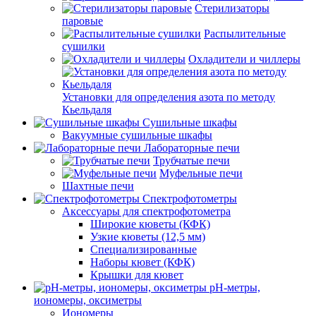
Стерилизаторы
паровые
Распылительные
сушилки
Охладители и чиллеры
Установки для определения азота по методу
Кьельдаля
Сушильные шкафы
Вакуумные сушильные шкафы
Лабораторные печи
Трубчатые печи
Муфельные печи
Шахтные печи
Спектрофотометры
Аксессуары для спектрофотометра
Широкие кюветы (КФК)
Узкие кюветы (12,5 мм)
Специализированные
Наборы кювет (КФК)
Крышки для кювет
pH-метры,
иономеры, оксиметры
Иономеры