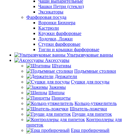
Чаши выпарительные
Чашки Петри (стекло)
Эксикаторы
Фарфоровая посуда
Воронки Бюхнера
Кастрюли
Кружки фарфоровые
Лодочки, Ложки
Ступки фарфоровые
Тигли и крышки фарфоровые
Ультразвуковые ванны
Аксессуары
Штативы
Подъемные столики
Держатели
Сушки для посуды
Зажимы
Щипцы
Пинцеты
Кольцо-утяжелитель
Шпатель-ложечки
Груши для пипеток
Контроллеры для
пипеток
Ерш пробирочный