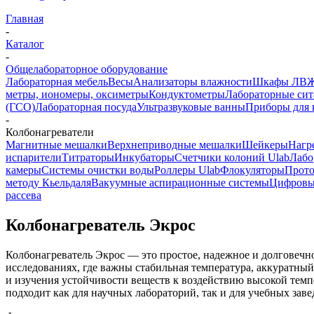
Главная
-
Каталог
-
Общелабораторное оборудование
Лабораторная мебель
Весы
Анализаторы влажности
Шкафы ЛВ
метры, иономеры, оксиметры
Кондуктометры
Лабораторные сит
(ГСО)
Лабораторная посуда
Ультразвуковые ванны
Приборы для 
-
Колбонагреватели
Магнитные мешалки
Верхнеприводные мешалки
Шейкеры
Нагр
испарители
Титраторы
Инкубаторы
Счетчики колоний Ulab
Лабо
камеры
Системы очистки воды
Роллеры Ulab
Флокуляторы
Прото
методу Кьельдаля
Вакуумные аспирационные системы
Цифровы
рассева
Колбонагреватель Экрос
Колбонагреватель Экрос — это простое, надежное и долговечн
исследованиях, где важны стабильная температура, аккуратный
и изучения устойчивости веществ к воздействию высокой тем
подходит как для научных лабораторий, так и для учебных заве