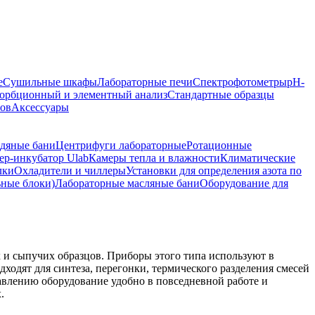
е
Сушильные шкафы
Лабораторные печи
Спектрофотометры
pH-
орбционный и элементный анализ
Стандартные образцы
ров
Аксессуары
дяные бани
Центрифуги лабораторные
Ротационные
р-инкубатор Ulab
Камеры тепла и влажности
Климатические
лки
Охладители и чиллеры
Установки для определения азота по
ьные блоки)
Лабораторные масляные бани
Оборудование для
 и сыпучих образцов. Приборы этого типа используют в
ходят для синтеза, перегонки, термического разделения смесей
авлению оборудование удобно в повседневной работе и
.