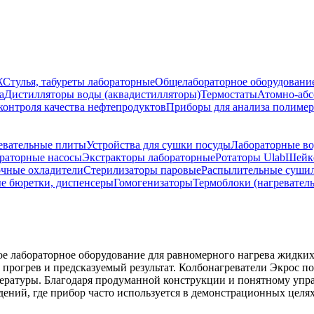
Ж
Стулья, табуреты лабораторные
Общелабораторное оборудовани
а
Дистилляторы воды (аквадистилляторы)
Термостаты
Атомно-абс
контроля качества нефтепродуктов
Приборы для анализа полиме
евательные плиты
Устройства для сушки посуды
Лабораторные во
раторные насосы
Экстракторы лабораторные
Ротаторы Ulab
Шейке
чные охладители
Стерилизаторы паровые
Распылительные суши
е бюретки, диспенсеры
Гомогенизаторы
Термоблоки (нагревател
ое лабораторное оборудование для равномерного нагрева жидких
 прогрев и предсказуемый результат. Колбонагреватели Экрос под
пературы. Благодаря продуманной конструкции и понятному упр
дений, где прибор часто используется в демонстрационных целях