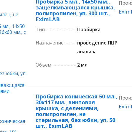
Пробирка 5 мл., 14х50 мм.,
Прои
защелкивающаяся крышка,
Exim
полипропилен, уп. 300 шт.,
EximLAB
Тип
Пробирка
Назначение
проведение ПЦР
анализа
Объем
2 мл
Пробирка коническая 50 мл.,
Прои
30х117 мм., винтовая
Exim
крышка, с делениями,
полипропилен, не
стерильная, без юбки, уп. 50
шт., EximLAB