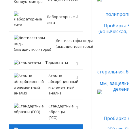
Лабораторные
сита
Дистилляторы воды
(аквадистилляторы)
Термостаты
Атомно-
абсорбционный
и элементный
анализ
Стандартные
образцы
(ГСО)