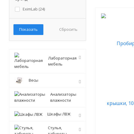
EximLab (
24
)
Сбросить
Лабораторная
мебель
Весы
Анализаторы
влажности
Шкафы ЛВЖ
Стулья,
табуреты