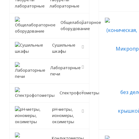
лабораторные
Общелабораторное
оборудование
Сушильные
шкафы
Лабораторные
печи
Спектрофотометры
pH-метры,
иономеры,
оксиметры
Кондуктометры