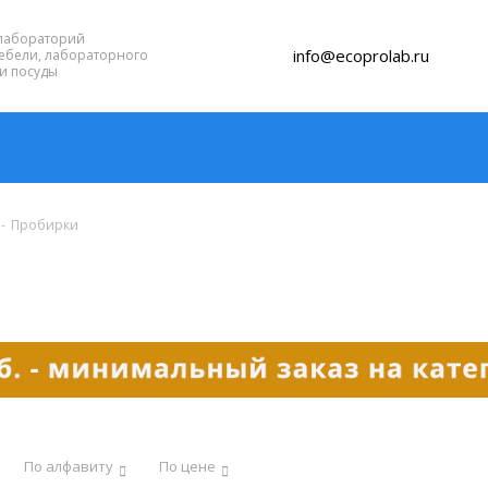
лабораторий
info@ecoprolab.ru
ебели, лабораторного
и посуды
-
Пробирки
По алфавиту
По цене