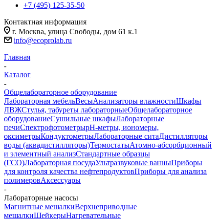
+7 (495) 125-35-50
Контактная информация
г. Москва, улица Свободы, дом 61 к.1
info@ecoprolab.ru
Главная
-
Каталог
-
Общелабораторное оборудование
Лабораторная мебель
Весы
Анализаторы влажности
Шкафы
ЛВЖ
Стулья, табуреты лабораторные
Общелабораторное
оборудование
Сушильные шкафы
Лабораторные
печи
Спектрофотометры
pH-метры, иономеры,
оксиметры
Кондуктометры
Лабораторные сита
Дистилляторы
воды (аквадистилляторы)
Термостаты
Атомно-абсорбционный
и элементный анализ
Стандартные образцы
(ГСО)
Лабораторная посуда
Ультразвуковые ванны
Приборы
для контроля качества нефтепродуктов
Приборы для анализа
полимеров
Аксессуары
-
Лабораторные насосы
Магнитные мешалки
Верхнеприводные
мешалки
Шейкеры
Нагревательные