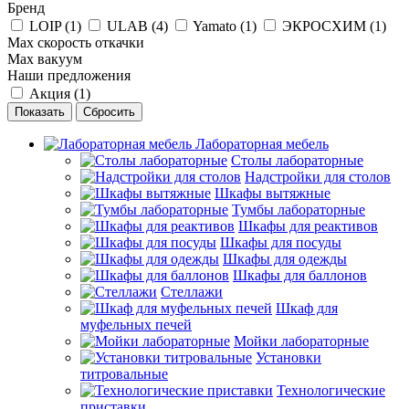
Бренд
LOIP (
1
)
ULAB (
4
)
Yamato (
1
)
ЭКРОСХИМ (
1
)
Маx скорость откачки
Мах вакуум
Наши предложения
Акция (
1
)
Сбросить
Лабораторная мебель
Столы лабораторные
Надстройки для столов
Шкафы вытяжные
Тумбы лабораторные
Шкафы для реактивов
Шкафы для посуды
Шкафы для одежды
Шкафы для баллонов
Стеллажи
Шкаф для
муфельных печей
Мойки лабораторные
Установки
титровальные
Технологические
приставки