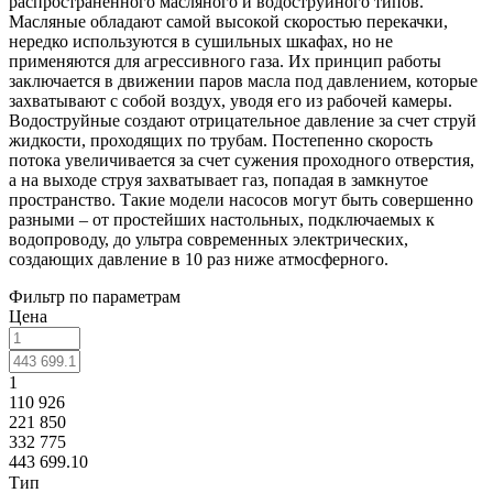
распространенного масляного и водоструйного типов.
Масляные обладают самой высокой скоростью перекачки,
нередко используются в сушильных шкафах, но не
применяются для агрессивного газа. Их принцип работы
заключается в движении паров масла под давлением, которые
захватывают с собой воздух, уводя его из рабочей камеры.
Водоструйные создают отрицательное давление за счет струй
жидкости, проходящих по трубам. Постепенно скорость
потока увеличивается за счет сужения проходного отверстия,
а на выходе струя захватывает газ, попадая в замкнутое
пространство. Такие модели насосов могут быть совершенно
разными – от простейших настольных, подключаемых к
водопроводу, до ультра современных электрических,
создающих давление в 10 раз ниже атмосферного.
Фильтр по параметрам
Цена
1
110 926
221 850
332 775
443 699.10
Тип