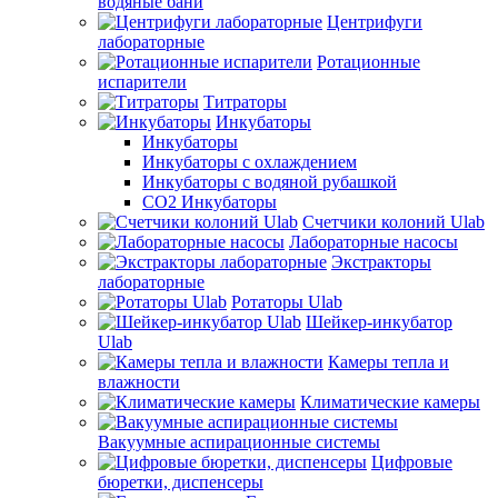
водяные бани
Центрифуги
лабораторные
Ротационные
испарители
Титраторы
Инкубаторы
Инкубаторы
Инкубаторы с охлаждением
Инкубаторы с водяной рубашкой
CO2 Инкубаторы
Счетчики колоний Ulab
Лабораторные насосы
Экстракторы
лабораторные
Ротаторы Ulab
Шейкер-инкубатор
Ulab
Камеры тепла и
влажности
Климатические камеры
Вакуумные аспирационные системы
Цифровые
бюретки, диспенсеры