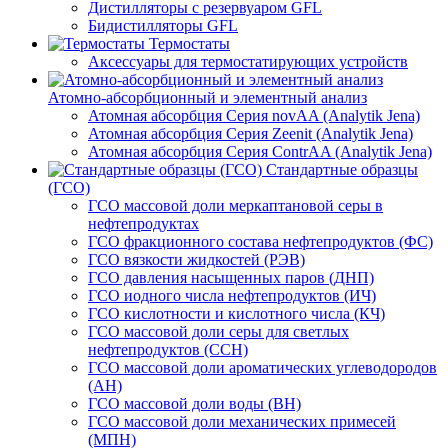
Дистилляторы с резервуаром GFL
Бидистилляторы GFL
Термостаты
Аксессуары для термостатирующих устройств
Атомно-абсорбционный и элементный анализ
Атомная абсорбция Серия novAA (Analytik Jena)
Атомная абсорбция Серия Zeenit (Analytik Jena)
Атомная абсорбция Серия СontrAA (Analytik Jena)
Стандартные образцы
(ГСО)
ГСО массовой доли меркаптановой серы в
нефтепродуктах
ГСО фракционного состава нефтепродуктов (ФС)
ГСО вязкости жидкостей (РЭВ)
ГСО давления насыщенных паров (ДНП)
ГСО иодного числа нефтепродуктов (ИЧ)
ГСО кислотности и кислотного числа (КЧ)
ГСО массовой доли серы для светлых
нефтепродуктов (ССН)
ГСО массовой доли ароматических углеводородов
(АН)
ГСО массовой доли воды (ВН)
ГСО массовой доли механических примесей
(МПН)