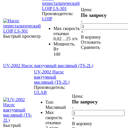
перистальтический
LOIP LS-301
Цена:
Производитель:
По запросу
LOIP
-
Маx скорость
+
откачки
Быстрый просмотр
В корзину
0,02…25 л/ч
Отложить
Мощность,
Сравнить
Вт
100
UV-2002 Насос вакуумный масляный (TS-2L)
UV-2002 Насос
вакуумный
масляный (TS-2L)
Производитель:
ULAB
Цена:
По запросу
Тип
Масляный
-
Маx
скорость
+
откачки
В корзину
Быстрый
2 л/сек