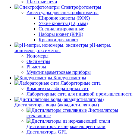
Шахтные печи
Спектрофотометры
Аксессуары для спектрофотометра
Широкие кюветы (КФК)
Узкие кюветы (12,5 мм)
Специализированные
Наборы кювет (КФК)
Крышки для кювет
pH-метры,
иономеры, оксиметры
Иономеры
Оксиметры
Ph-метры
Мультипараметровые приборы
Кондуктометры
Лабораторные сита
Комплекты лабораторных сит
Лабораторные сита для пищевой промышленности
Дистилляторы воды (аквадистилляторы)
Дистилляторы
стеклянные
Дистилляторы из нержавеющей стали
Дистилляторы GFL