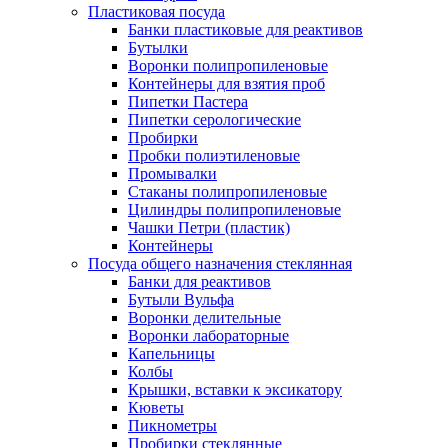
Пластиковая посуда
Банки пластиковые для реактивов
Бутылки
Воронки полипропиленовые
Контейнеры для взятия проб
Пипетки Пастера
Пипетки серологические
Пробирки
Пробки полиэтиленовые
Промывалки
Стаканы полипропиленовые
Цилиндры полипропиленовые
Чашки Петри (пластик)
Контейнеры
Посуда общего назначения стеклянная
Банки для реактивов
Бутыли Вульфа
Воронки делительные
Воронки лабораторные
Капельницы
Колбы
Крышки, вставки к эксикатору
Кюветы
Пикнометры
Пробирки стеклянные