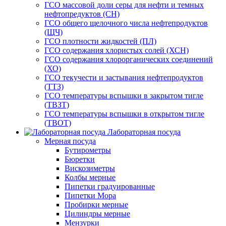
ГСО массовой доли серы для нефти и темных
нефтопредуктов (СН)
ГСО общего щелочного числа нефтепродуктов
(ЩЧ)
ГСО плотности жидкостей (ПЛ)
ГСО содержания хлористых солей (ХСН)
ГСО содержания хлорорганических соединений
(ХО)
ГСО текучести и застывания нефтепродуктов
(ТТЗ)
ГСО температуры вспышки в закрытом тигле
(ТВЗТ)
ГСО температуры вспышки в открытом тигле
(ТВОТ)
Лабораторная посуда
Мерная посуда
Бутирометры
Бюретки
Вискозиметры
Колбы мерные
Пипетки градуированные
Пипетки Мора
Пробирки мерные
Цилиндры мерные
Мензурки