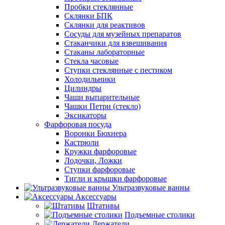
Пробки стеклянные
Склянки БПК
Склянки для реактивов
Сосуды для музейных препаратов
Стаканчики для взвешивания
Стаканы лабораторные
Стекла часовые
Ступки стеклянные с пестиком
Холодильники
Цилиндры
Чаши выпарительные
Чашки Петри (стекло)
Эксикаторы
Фарфоровая посуда
Воронки Бюхнера
Кастрюли
Кружки фарфоровые
Лодочки, Ложки
Ступки фарфоровые
Тигли и крышки фарфоровые
Ультразвуковые ванны
Аксессуары
Штативы
Подъемные столики
Держатели