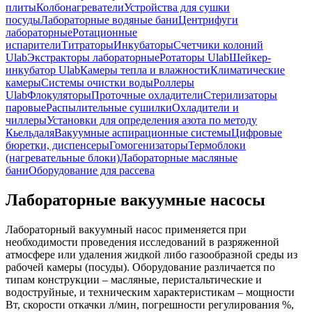
плиты
Колбонагреватели
Устройства для сушки
посуды
Лабораторные водяные бани
Центрифуги
лабораторные
Ротационные
испарители
Титраторы
Инкубаторы
Счетчики колоний
Ulab
Экстракторы лабораторные
Ротаторы Ulab
Шейкер-
инкубатор Ulab
Камеры тепла и влажности
Климатические
камеры
Системы очистки воды
Роллеры
Ulab
Флокуляторы
Проточные охладители
Стерилизаторы
паровые
Распылительные сушилки
Охладители и
чиллеры
Установки для определения азота по методу
Кьельдаля
Вакуумные аспирационные системы
Цифровые
бюретки, диспенсеры
Гомогенизаторы
Термоблоки
(нагревательные блоки)
Лабораторные масляные
бани
Оборудование для рассева
Лабораторные вакуумные насосы
Лабораторный вакуумный насос применяется при
необходимости проведения исследований в разряженной
атмосфере или удаления жидкой либо газообразной среды из
рабочей камеры (посуды). Оборудование различается по
типам конструкции – масляные, перистальтические и
водоструйные, и техническим характеристикам – мощности
Вт, скорости откачки л/мин, погрешности регулирования %,