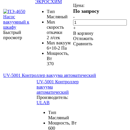
ЭКРОСХИМ
Цена:
По запросу
Тип
Масляный
-
Маx
скорость
+
Быстрый
откачки
В корзину
просмотр
2 л/сек
Отложить
Мах вакуум
Сравнить
6×10-2 Па
Мощность,
Вт
370
UV-5001 Контроллер вакуума автоматический
UV-5001 Контроллер
вакуума
автоматический
Производитель:
ULAB
Тип
Масляный
Мощность, Вт
600