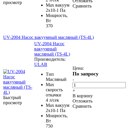
Отложить
просмотр
Мах вакуум
Сравнить
2х10-1 Па
Мощность,
Вт
370
UV-2004 Насос вакуумный масляный (TS-4L)
UV-2004 Насос
вакуумный
масляный (TS-4L)
Производитель:
ULAB
Цена:
По запросу
Тип
Масляный
-
Маx
скорость
+
откачки
В корзину
Быстрый
4 л/сек
Отложить
просмотр
Мах вакуум
Сравнить
2х10-1 Па
Мощность,
Вт
750