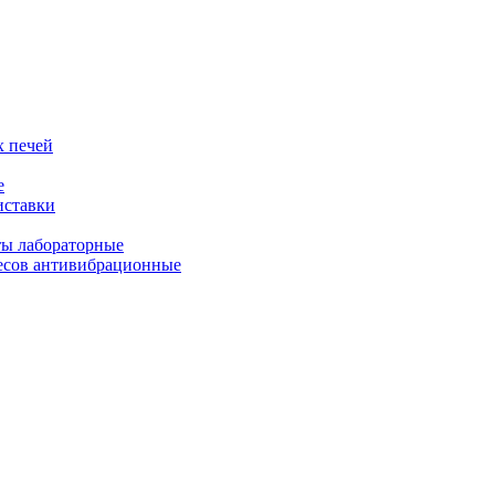
 печей
е
иставки
ты лабораторные
есов антивибрационные