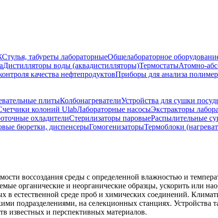
Ж
Стулья, табуреты лабораторные
Общелабораторное оборудовани
а
Дистилляторы воды (аквадистилляторы)
Термостаты
Атомно-абс
контроля качества нефтепродуктов
Приборы для анализа полиме
евательные плиты
Колбонагреватели
Устройства для сушки посуд
Счетчики колоний Ulab
Лабораторные насосы
Экстракторы лабор
оточные охладители
Стерилизаторы паровые
Распылительные с
вые бюретки, диспенсеры
Гомогенизаторы
Термоблоки (нагрева
мости воссоздания среды с определенной влажностью и темпера
уемые органические и неорганические образцы, ускорить или на
х в естественной среде проб и химических соединений. Клима
ми подразделениями, на селекционных станциях. Устройства та
тв известных и перспективных материалов.