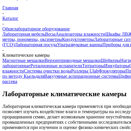
Главная
-
Каталог
-
Общелабораторное оборудование
Лабораторная мебель
Весы
Анализаторы влажности
Шкафы ЛВ
метры, иономеры, оксиметры
Кондуктометры
Лабораторные сит
(ГСО)
Лабораторная посуда
Ультразвуковые ванны
Приборы для 
-
Климатические камеры
Магнитные мешалки
Верхнеприводные мешалки
Шейкеры
Нагр
лабораторные
Ротационные испарители
Титраторы
Инкубаторы
влажности
Системы очистки воды
Роллеры Ulab
Флокуляторы
Пр
по методу Кьельдаля
Вакуумные аспирационные системы
Цифро
рассева
Лабораторные климатические камеры
Лабораторная климатическая камера применяется при необходи
позволяет изучать воздействие влаги и температуры на исслед
проращивания семян, делает возможным хранение неустойчивы
промышленных предприятиях с собственными исследовательски
применяются при изучении и оценке физико-химических свойс