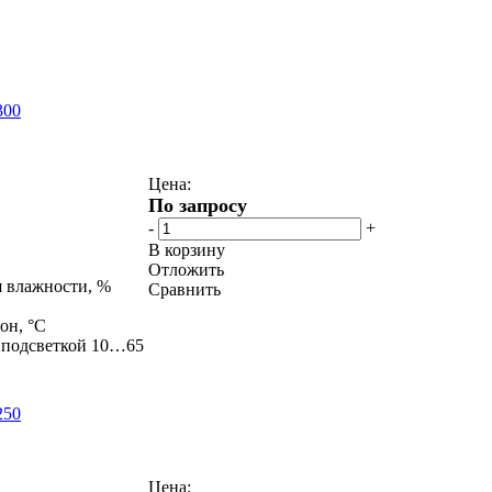
300
Цена:
По запросу
-
+
В корзину
Отложить
 влажности, %
Сравнить
он, °С
с подсветкой 10…65
250
Цена: