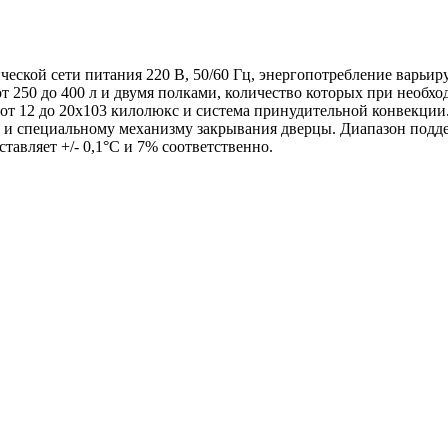
еской сети питания 220 В, 50/60 Гц, энергопотребление варьиру
т 250 до 400 л и двумя полками, количество которых при необх
от 12 до 20х103 килолюкс и система принудительной конвекции
 и специальному механизму закрывания дверцы. Диапазон подде
тавляет +/- 0,1°C и 7% соответственно.