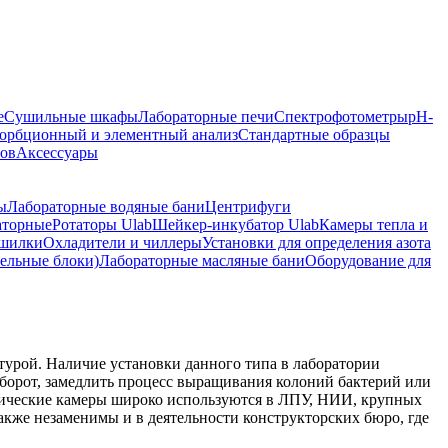
е
Сушильные шкафы
Лабораторные печи
Спектрофотометры
pH-
орбционный и элементный анализ
Стандартные образцы
ров
Аксессуары
ы
Лабораторные водяные бани
Центрифуги
аторные
Ротаторы Ulab
Шейкер-инкубатор Ulab
Камеры тепла и
ушилки
Охладители и чиллеры
Установки для определения азота
тельные блоки)
Лабораторные масляные бани
Оборудование для
турой. Наличие установки данного типа в лаборатории
оборот, замедлить процесс выращивания колоний бактерий или
тические камеры широко используются в ЛПУ, НИИ, крупных
кже незаменимы и в деятельности конструкторских бюро, где