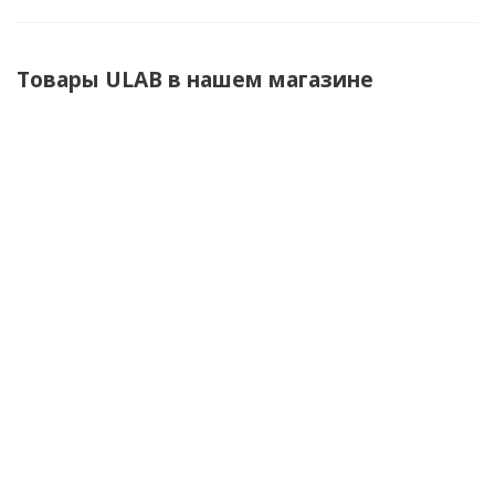
Товары ULAB в нашем магазине
Магнитная мешалка 10-местная с
подогревом US-0135H
По запросу