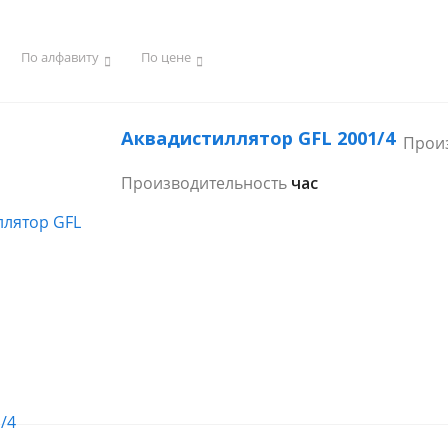
По алфавиту
По цене
Аквадистиллятор GFL 2001/4
Прои
Производительность
4 л/час