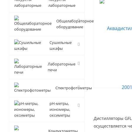
лабораторные
Общелабораторное
оборудование
Сушильные
шкафы
Лабораторные
печи
Спектрофотометры
pH-метры,
иономеры,
оксиметры
Дистилляторы GFL
осуществляется че
Кондуктометры