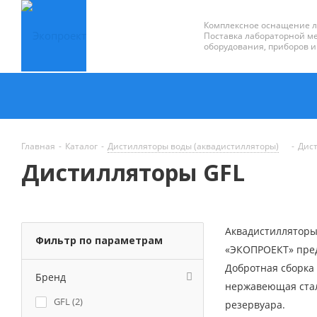
Комплексное оснащение 
Поставка лабораторной ме
оборудования, приборов и
Главная
-
Каталог
-
Дистилляторы воды (аквадистилляторы)
-
Дис
Дистилляторы GFL
Аквадистилляторы 
Фильтр по параметрам
«ЭКОПРОЕКТ» пред
Добротная сборка
Бренд
нержавеющая сталь
GFL (
2
)
резервуара.