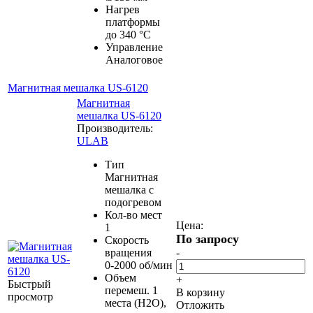
Нагрев
платформы
до 340 °С
Управление
Аналоговое
Магнитная мешалка US-6120
Магнитная
мешалка US-6120
Производитель:
ULAB
Тип
Магнитная
мешалка с
подогревом
Кол-во мест
Цена:
1
По запросу
Скорость
вращения
-
0-2000 об/мин
Объем
+
Быстрый
перемеш. 1
В корзину
просмотр
места (H2O),
Отложить