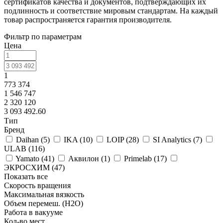
сертификатов качества и документов, подтверждающих их
подлинность и соответствие мировым стандартам. На каждый
товар распространяется гарантия производителя.
Фильтр по параметрам
Цена
1
773 374
1 546 747
2 320 120
3 093 492.60
Тип
Бренд
Daihan (
5
)
IKA (
10
)
LOIP (
28
)
SI Analytics (
7
)
ULAB (
116
)
Yamato (
41
)
Аквилон (
1
)
Primelab (
17
)
ЭКРОСХИМ (
47
)
Показать все
Скорость вращения
Максимальная вязкость
Объем перемеш. (H2O)
Работа в вакууме
Кол-во мест