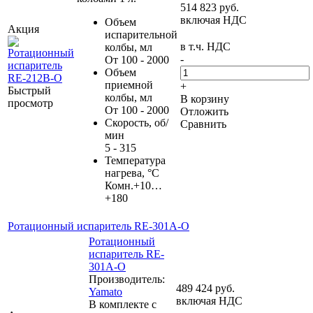
514 823
руб.
включая НДС
Объем
Акция
испарительной
в т.ч. НДС
колбы, мл
-
От 100 - 2000
Объем
приемной
+
Быстрый
колбы, мл
В корзину
просмотр
От 100 - 2000
Отложить
Скорость, об/
Сравнить
мин
5 - 315
Температура
нагрева, °С
Комн.+10…
+180
Ротационный испаритель RE-301A-O
Ротационный
испаритель RE-
301A-O
Производитель:
489 424
руб.
Yamato
включая НДС
В комплекте с