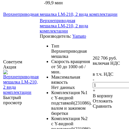
-99,9 мин
Верхнеприводная мешалка LM-210, 2 вида комплектации
Верхнеприводная
мешалка LM-210, 2 вида
комплектации
Производитель:
Yamato
Тип
Верхнеприводная
мешалка
202 706
руб.
Скорость вращения
Советуем
включая НДС
от 50 до 1000 об /
Акция
мин.
в т.ч. НДС
Максимальная
-
вязкость
Нет данных
+
Комплектация №1
В корзину
Быстрый
с Y-видной
Отложить
просмотр
подставкой(231086),
Сравнить
валом и зажимом
бюретки
Комплектация №2
с Y-видной
подставкой(231086),