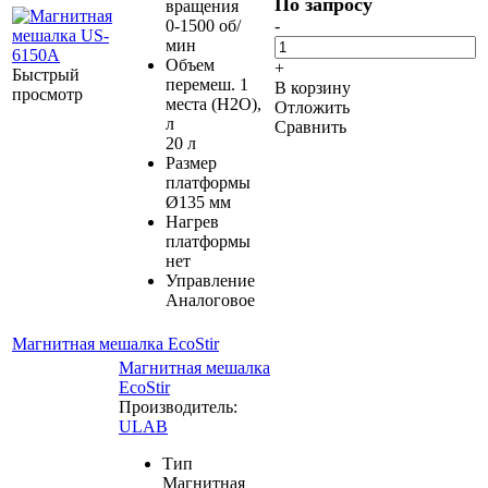
По запросу
вращения
0-1500 об/
-
мин
Объем
+
Быстрый
перемеш. 1
В корзину
просмотр
места (H2O),
Отложить
л
Сравнить
20 л
Размер
платформы
Ø135 мм
Нагрев
платформы
нет
Управление
Аналоговое
Магнитная мешалка EcoStir
Магнитная мешалка
EcoStir
Производитель:
ULAB
Тип
Магнитная