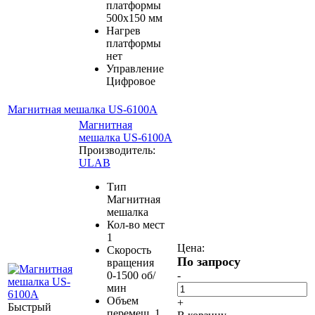
платформы
500х150 мм
Нагрев
платформы
нет
Управление
Цифровое
Магнитная мешалка US-6100A
Магнитная
мешалка US-6100A
Производитель:
ULAB
Тип
Магнитная
мешалка
Кол-во мест
1
Цена:
Скорость
По запросу
вращения
0-1500 об/
-
мин
Объем
+
Быстрый
перемеш. 1