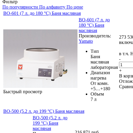
Фильтр
По популярности
По алфавиту
По цене
BO-601 (7 л. до 180 °C) Баня масляная
BO-601 (7 л. до
180 °C) Баня
масляная
Производитель:
273 53
Yamato
включ
Тип
в т.ч.
Баня
-
масляная
лабораторная
+
Диапазон
В корз
нагрева
Отлож
От комн.
Сравн
+5…+180
Быстрый просмотр
Объем
7 л
BO-500 (5.2 л. до 199 °C) Баня масляная
BO-500 (5.2 л. до
199 °C) Баня
масляная
216 871
руб.