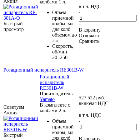
Акция
колбами 1 л.
в т.ч. НДС
-
Объем
приемной
Быстрый
колбы, мл
+
просмотр
для колб
В корзину
объемом до
Отложить
2 л
Сравнить
Скорость,
об/мин
20 -250
Ротационный испаритель RE301B-W
Ротационный
испаритель
RE301B-W
Производитель:
527 522
руб.
Yamato
включая НДС
В комплекте с
Советуем
колбами 2 л.
Акция
в т.ч. НДС
-
Объем
приемной
колбы, мл
+
Быстрый
для колб
В корзину