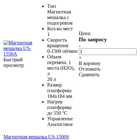
Тип
Магнитная
мешалка с
подогревом
Кол-во мест
Цена:
1
По запросу
Скорость
вращения
-
0-1500 об/мин
Объем
+
Быстрый
перемеш. 1
В корзину
просмотр
места (H2O),
Отложить
л
Сравнить
20 л
Размер
платформы
184х184 мм
Нагрев
платформы
до 550 °С
Управление
Аналоговое
Магнитная мешалка US-1500S