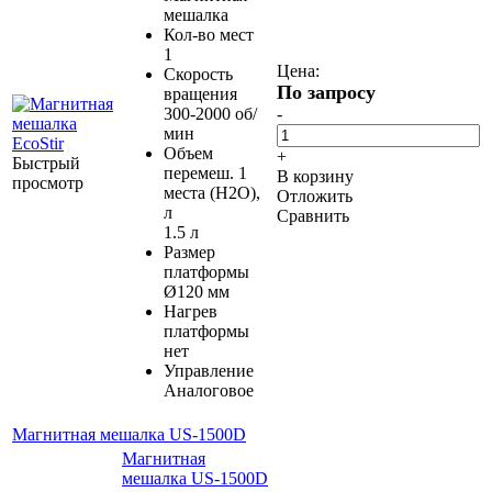
мешалка
Кол-во мест
1
Цена:
Скорость
По запросу
вращения
300-2000 об/
-
мин
Объем
+
Быстрый
перемеш. 1
В корзину
просмотр
места (H2O),
Отложить
л
Сравнить
1.5 л
Размер
платформы
Ø120 мм
Нагрев
платформы
нет
Управление
Аналоговое
Магнитная мешалка US-1500D
Магнитная
мешалка US-1500D