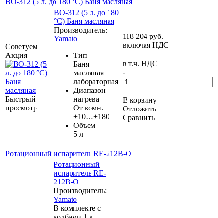
BO-312 (5 л. до 180 °C) Баня масляная
BO-312 (5 л. до 180
°C) Баня масляная
Производитель:
118 204
руб.
Yamato
включая НДС
Советуем
Акция
Тип
в т.ч. НДС
Баня
-
масляная
лабораторная
Диапазон
+
Быстрый
нагрева
В корзину
просмотр
От комн.
Отложить
+10…+180
Сравнить
Объем
5 л
Ротационный испаритель RE-212B-O
Ротационный
испаритель RE-
212B-O
Производитель:
Yamato
В комплекте с
колбами 1 л.