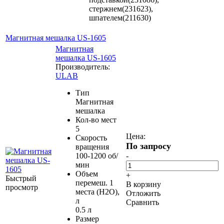
стержнем(231623),
шпателем(211630)
Магнитная мешалка US-1605
Магнитная
мешалка US-1605
Производитель:
ULAB
Тип
Магнитная
мешалка
Кол-во мест
5
Цена:
Скорость
По запросу
вращения
100-1200 об/
-
мин
Объем
+
Быстрый
перемеш. 1
В корзину
просмотр
места (H2O),
Отложить
л
Сравнить
0.5 л
Размер