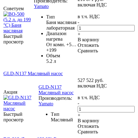
Производитель:
включая НДС
Yamato
Советуем
в т.ч. НДС
Тип
-
Баня масляная
лабораторная
Диапазон
+
Быстрый
нагрева
В корзину
просмотр
От комн. +5…
Отложить
+199
Сравнить
Объем
5.2 л
GLD-N137 Масляный насос
527 522
руб.
включая НДС
GLD-N137
Акция
Масляный насос
в т.ч. НДС
Производитель:
-
Yamato
Быстрый
Тип
+
просмотр
Масляный
В корзину
Отложить
Сравнить