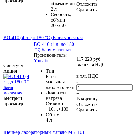
просмотр
объемом до
Отложить
2 л
Сравнить
Скорость,
об/мин
20~250
BO-410 (4 л. до 180 °C) Баня масляная
BO-410 (4 л. до 180
°C) Баня масляная
Производитель:
117 228
руб.
Yamato
включая НДС
Советуем
Акция
Тип
в т.ч. НДС
Баня
-
масляная
лабораторная
Диапазон
+
Быстрый
нагрева
В корзину
просмотр
От комн.
Отложить
+10…+180
Сравнить
Объем
4 л
Шейкер лабораторный Yamato MK-161