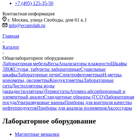
+7 (495) 125-35-50
Контактная информация
г. Москва, улица Свободы, дом 61 к.1
info@ecoprolab.ru
Главная
-
Каталог
-
Общелабораторное оборудование
Лабораторная мебель
Весы
Анализаторы влажности
Шкафы
ЛВЖ
Стулья, табуреты лабораторные
Сушильные
шкафы
Лабораторные печи
Спектрофотометры
pH-метры,
иономеры, оксиметры
Кондуктометры
Лабораторные
сита
Дистилляторы воды
(аквадистилляторы)
Термостаты
Атомно-абсорбционный и
элементный анализ
Стандартные образцы (ГСО)
Лабораторная
посуда
Ультразвуковые ванны
Приборы для контроля качества
нефтепродуктов
Приборы для анализа полимеров
Аксессуары
Лабораторное оборудование
Магнитные мешалки