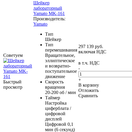
Шейкер
лабораторный
Yamato MK-161
Производитель:
Yamato
Тип
Шейкер
Тип
297 139
руб.
перемешивания
включая НДС
Советуем
Вращательное,
эллиптическое
в т.ч. НДС
и возвратно-
-
поступательное
движение
+
Быстрый
Скорость
В корзину
просмотр
вращения
Отложить
20-200 об / мин
Сравнить
Таймер
Настройка
циферблата /
цифровой
дисплей
Цифровой 0,1
мин (6 секунд)