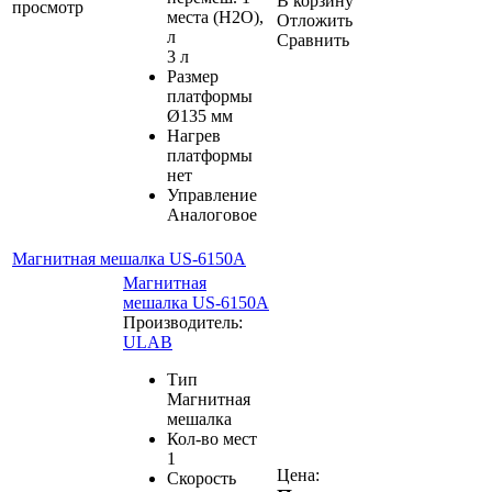
В корзину
просмотр
места (H2O),
Отложить
л
Сравнить
3 л
Размер
платформы
Ø135 мм
Нагрев
платформы
нет
Управление
Аналоговое
Магнитная мешалка US-6150A
Магнитная
мешалка US-6150A
Производитель:
ULAB
Тип
Магнитная
мешалка
Кол-во мест
1
Цена:
Скорость