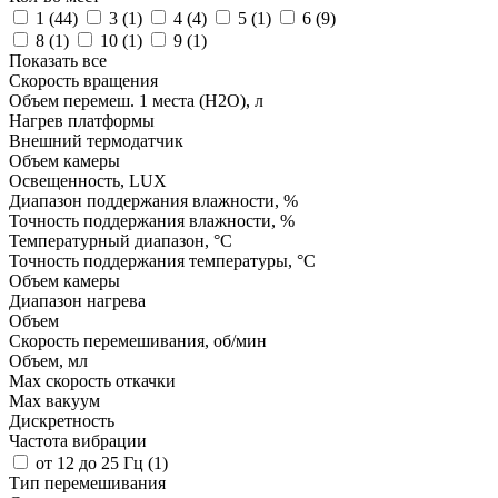
1 (
44
)
3 (
1
)
4 (
4
)
5 (
1
)
6 (
9
)
8 (
1
)
10 (
1
)
9 (
1
)
Показать все
Скорость вращения
Объем перемеш. 1 места (H2O), л
Нагрев платформы
Внешний термодатчик
Объем камеры
Освещенность, LUX
Диапазон поддержания влажности, %
Точность поддержания влажности, %
Температурный диапазон, °С
Точность поддержания температуры, °С
Объем камеры
Диапазон нагрева
Объем
Скорость перемешивания, об/мин
Объем, мл
Маx скорость откачки
Мах вакуум
Дискретность
Частота вибрации
от 12 до 25 Гц (
1
)
Тип перемешивания