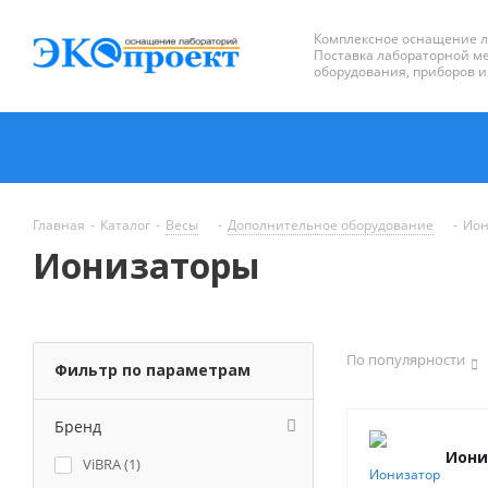
Комплексное оснащение 
Поставка лабораторной ме
оборудования, приборов и
Главная
-
Каталог
-
Весы
-
Дополнительное оборудование
-
Ион
Ионизаторы
По популярности
Фильтр по параметрам
Бренд
Иони
ViBRA (
1
)