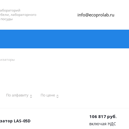
лабораторий
info@ecoprolab.ru
бели, лабораторного
 посуды
изаторы
По алфавиту
По цене
106 817
руб.
затор LAS-05D
включая НДС