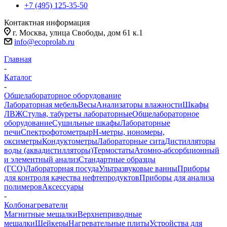
+7 (495) 125-35-50
Контактная информация
г. Москва, улица Свободы, дом 61 к.1
info@ecoprolab.ru
Главная
-
Каталог
-
Общелабораторное оборудование
Лабораторная мебель
Весы
Анализаторы влажности
Шкафы
ЛВЖ
Стулья, табуреты лабораторные
Общелабораторное
оборудование
Сушильные шкафы
Лабораторные
печи
Спектрофотометры
pH-метры, иономеры,
оксиметры
Кондуктометры
Лабораторные сита
Дистилляторы
воды (аквадистилляторы)
Термостаты
Атомно-абсорбционный
и элементный анализ
Стандартные образцы
(ГСО)
Лабораторная посуда
Ультразвуковые ванны
Приборы
для контроля качества нефтепродуктов
Приборы для анализа
полимеров
Аксессуары
-
Колбонагреватели
Магнитные мешалки
Верхнеприводные
мешалки
Шейкеры
Нагревательные плиты
Устройства для