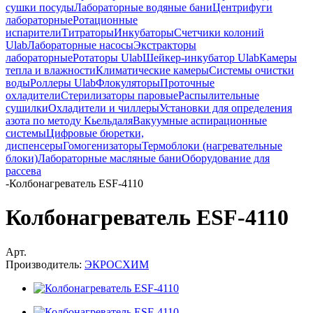
сушки посуды
Лабораторные водяные бани
Центрифуги
лабораторные
Ротационные
испарители
Титраторы
Инкубаторы
Счетчики колоний
Ulab
Лабораторные насосы
Экстракторы
лабораторные
Ротаторы Ulab
Шейкер-инкубатор Ulab
Камеры
тепла и влажности
Климатические камеры
Системы очистки
воды
Роллеры Ulab
Флокуляторы
Проточные
охладители
Стерилизаторы паровые
Распылительные
сушилки
Охладители и чиллеры
Установки для определения
азота по методу Кьельдаля
Вакуумные аспирационные
системы
Цифровые бюретки,
диспенсеры
Гомогенизаторы
Термоблоки (нагревательные
блоки)
Лабораторные масляные бани
Оборудование для
рассева
-
Колбонагреватель ESF-4110
Колбонагреватель ESF-4110
Арт.
Производитель:
ЭКРОСХИМ