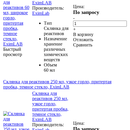
EximLAB
Цена:
Производитель:
По запросу
EximLab
-
Тип
Склянка для
+
реактивов
В корзину
Назначение
Отложить
хранение
Сравнить
Быстрый
различных
просмотр
химических
веществ
Объем
60 мл
Склянка для реактивов 250 мл, узкое горло, притертая
пробка, темное стекло, EximLAB
Склянка для
реактивов 250 мл,
узкое горло,
притертая пробка,
темное стекло,
EximLAB
Цена:
Производитель:
По запросу
EximLab