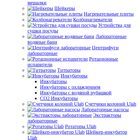
мешалки
Шейкеры
Нагревательные плиты
Колбонагреватели
Устройства для
сушки посуды
Лабораторные
водяные бани
Центрифуги
лабораторные
Ротационные
испарители
Титраторы
Инкубаторы
Инкубаторы
Инкубаторы с охлаждением
Инкубаторы с водяной рубашкой
CO2 Инкубаторы
Счетчики колоний Ulab
Лабораторные насосы
Экстракторы
лабораторные
Ротаторы Ulab
Шейкер-инкубатор
Ulab