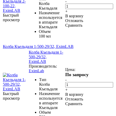
-
Колба
Къельдаля
+
Назначение
Быстрый
В корзину
используется
просмотр
Отложить
в аппарате
Сравнить
Къельдаля
Объем
100 мл
Колба Къельдаля 1-500-29/32, EximLAB
Колба Къельдаля 1-
500-29/32,
EximLAB
Производитель:
Цена:
EximLab
По запросу
Тип
-
Колба
Къельдаля
+
Быстрый
Назначение
В корзину
просмотр
используется
Отложить
в аппарате
Сравнить
Къельдаля
Объем