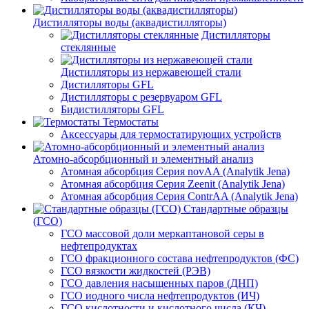
Дистилляторы воды (аквадистилляторы)
Дистилляторы
стеклянные
Дистилляторы из нержавеющей стали
Дистилляторы GFL
Дистилляторы с резервуаром GFL
Бидистилляторы GFL
Термостаты
Аксессуары для термостатирующих устройств
Атомно-абсорбционный и элементный анализ
Атомная абсорбция Серия novAA (Analytik Jena)
Атомная абсорбция Серия Zeenit (Analytik Jena)
Атомная абсорбция Серия СontrAA (Analytik Jena)
Стандартные образцы
(ГСО)
ГСО массовой доли меркаптановой серы в
нефтепродуктах
ГСО фракционного состава нефтепродуктов (ФС)
ГСО вязкости жидкостей (РЭВ)
ГСО давления насыщенных паров (ДНП)
ГСО иодного числа нефтепродуктов (ИЧ)
ГСО кислотности и кислотного числа (КЧ)