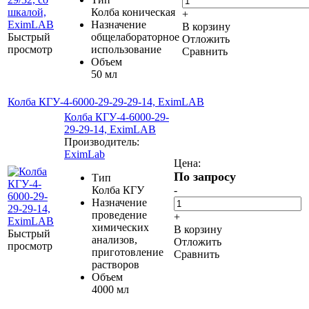
Колба коническая
+
Назначение
В корзину
Быстрый
общелабораторное
Отложить
просмотр
использование
Сравнить
Объем
50 мл
Колба КГУ-4-6000-29-29-29-14, EximLAB
Колба КГУ-4-6000-29-
29-29-14, EximLAB
Производитель:
EximLab
Цена:
По запросу
Тип
Колба КГУ
-
Назначение
проведение
+
химических
В корзину
Быстрый
анализов,
Отложить
просмотр
приготовление
Сравнить
растворов
Объем
4000 мл