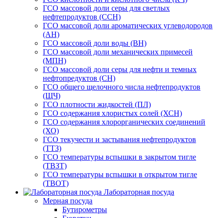
ГСО массовой доли серы для светлых
нефтепродуктов (ССН)
ГСО массовой доли ароматических углеводородов
(АН)
ГСО массовой доли воды (ВН)
ГСО массовой доли механических примесей
(МПН)
ГСО массовой доли серы для нефти и темных
нефтопредуктов (СН)
ГСО общего щелочного числа нефтепродуктов
(ЩЧ)
ГСО плотности жидкостей (ПЛ)
ГСО содержания хлористых солей (ХСН)
ГСО содержания хлорорганических соединений
(ХО)
ГСО текучести и застывания нефтепродуктов
(ТТЗ)
ГСО температуры вспышки в закрытом тигле
(ТВЗТ)
ГСО температуры вспышки в открытом тигле
(ТВОТ)
Лабораторная посуда
Мерная посуда
Бутирометры