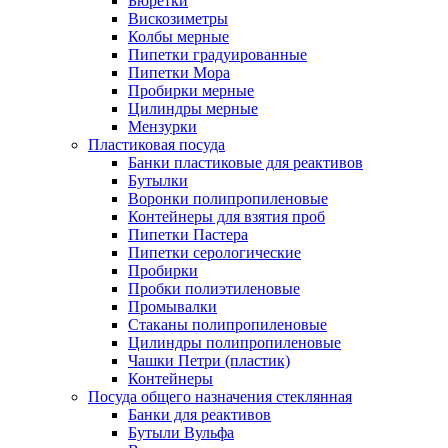
Бюретки
Вискозиметры
Колбы мерные
Пипетки градуированные
Пипетки Мора
Пробирки мерные
Цилиндры мерные
Мензурки
Пластиковая посуда
Банки пластиковые для реактивов
Бутылки
Воронки полипропиленовые
Контейнеры для взятия проб
Пипетки Пастера
Пипетки серологические
Пробирки
Пробки полиэтиленовые
Промывалки
Стаканы полипропиленовые
Цилиндры полипропиленовые
Чашки Петри (пластик)
Контейнеры
Посуда общего назначения стеклянная
Банки для реактивов
Бутыли Вульфа