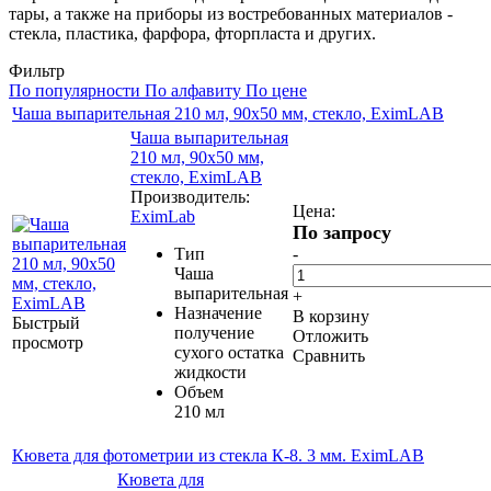
тары, а также на приборы из востребованных материалов -
стекла, пластика, фарфора, фторпласта и других.
Фильтр
По популярности
По алфавиту
По цене
Чаша выпарительная 210 мл, 90х50 мм, стекло, EximLAB
Чаша выпарительная
210 мл, 90х50 мм,
стекло, EximLAB
Производитель:
Цена:
EximLab
По запросу
Тип
-
Чаша
выпарительная
+
Назначение
В корзину
Быстрый
получение
Отложить
просмотр
сухого остатка
Сравнить
жидкости
Объем
210 мл
Кювета для фотометрии из стекла К-8. 3 мм. EximLAB
Кювета для