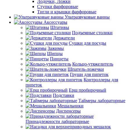
Лодочки, Ложки
Ступки фарфоровые
Тигли и крышки фарфоровые
Ультразвуковые ванны
Аксессуары
Штативы
Подъемные столики
Держатели
Сушки для посуды
Зажимы
Щипцы
Пинцеты
Кольцо-утяжелитель
Шпатель-ложечки
Груши для пипеток
Контроллеры для
пипеток
Ерш пробирочный
Подставки
Таймеры лабораторные
Мешальники
Диспенсеры
Принадлежности лабораторные