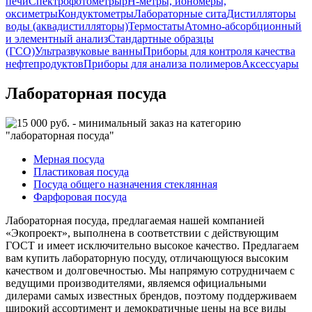
печи
Спектрофотометры
pH-метры, иономеры,
оксиметры
Кондуктометры
Лабораторные сита
Дистилляторы
воды (аквадистилляторы)
Термостаты
Атомно-абсорбционный
и элементный анализ
Стандартные образцы
(ГСО)
Ультразвуковые ванны
Приборы для контроля качества
нефтепродуктов
Приборы для анализа полимеров
Аксессуары
Лабораторная посуда
Мерная посуда
Пластиковая посуда
Посуда общего назначения стеклянная
Фарфоровая посуда
Лабораторная посуда, предлагаемая нашей компанией
«Экопроект», выполнена в соответствии с действующим
ГОСТ и имеет исключительно высокое качество. Предлагаем
вам купить лабораторную посуду, отличающуюся высоким
качеством и долговечностью. Мы напрямую сотрудничаем с
ведущими производителями, являемся официальными
дилерами самых известных брендов, поэтому поддерживаем
широкий ассортимент и демократичные цены на все виды