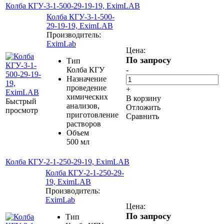
Колба КГУ-3-1-500-29-19-19, EximLAB
Колба КГУ-3-1-500-
29-19-19, EximLAB
Производитель:
EximLab
Цена:
По запросу
Тип
Колба КГУ
-
Назначение
проведение
+
химических
В корзину
Быстрый
анализов,
Отложить
просмотр
приготовление
Сравнить
растворов
Объем
500 мл
Колба КГУ-2-1-250-29-19, EximLAB
Колба КГУ-2-1-250-29-
19, EximLAB
Производитель:
EximLab
Цена:
По запросу
Тип