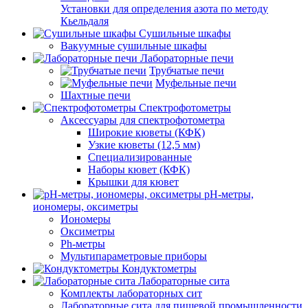
Установки для определения азота по методу
Кьельдаля
Сушильные шкафы
Вакуумные сушильные шкафы
Лабораторные печи
Трубчатые печи
Муфельные печи
Шахтные печи
Спектрофотометры
Аксессуары для спектрофотометра
Широкие кюветы (КФК)
Узкие кюветы (12,5 мм)
Специализированные
Наборы кювет (КФК)
Крышки для кювет
pH-метры,
иономеры, оксиметры
Иономеры
Оксиметры
Ph-метры
Мультипараметровые приборы
Кондуктометры
Лабораторные сита
Комплекты лабораторных сит
Лабораторные сита для пищевой промышленности