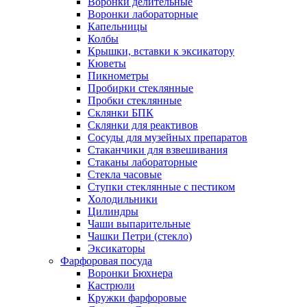
Воронки делительные
Воронки лабораторные
Капельницы
Колбы
Крышки, вставки к эксикатору
Кюветы
Пикнометры
Пробирки стеклянные
Пробки стеклянные
Склянки БПК
Склянки для реактивов
Сосуды для музейных препаратов
Стаканчики для взвешивания
Стаканы лабораторные
Стекла часовые
Ступки стеклянные с пестиком
Холодильники
Цилиндры
Чаши выпарительные
Чашки Петри (стекло)
Эксикаторы
Фарфоровая посуда
Воронки Бюхнера
Кастрюли
Кружки фарфоровые