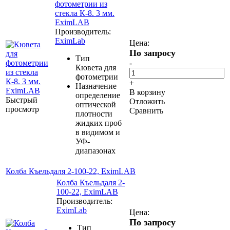
фотометрии из
стекла К-8. 3 мм.
EximLAB
Производитель:
EximLab
Цена:
По запросу
Тип
-
Кювета для
фотометрии
+
Назначение
В корзину
определение
Быстрый
Отложить
оптической
просмотр
Сравнить
плотности
жидких проб
в видимом и
УФ-
диапазонах
Колба Къельдаля 2-100-22, EximLAB
Колба Къельдаля 2-
100-22, EximLAB
Производитель:
EximLab
Цена:
По запросу
Тип