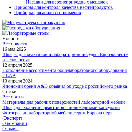
Насадки для верхнеприводных мешалок
Приборы для контроля качества нефтепродуктов
Приборы для анализа полимеров
Новости
Все новости
16 мая 2025
Шкафы для реактивов и лабораторной посуды «Евроэксперт»
и «Экология»
12 апреля 2025
Пополнение ассортимента общелабораторного оборудования
ULAB
10 апреля 2024
Японский бренд A&D объявил об уходе с российского рынка
Статьи
Все статьи
Материалы для рабочих поверхностей лабораторной мебели
Шкаф для хранения реактивов с полимерными капсулами
Фотографии лабораторной мебели серии Евроэксперт
(Эксперт)
О компании
Отзывы