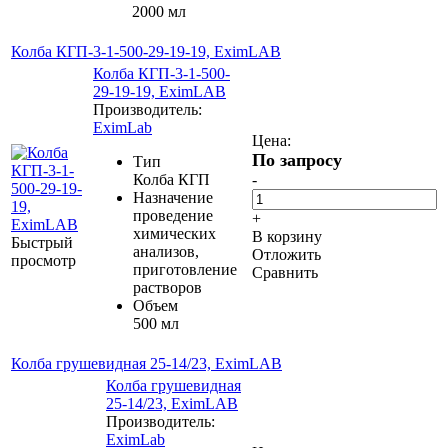
2000 мл
Колба КГП-3-1-500-29-19-19, EximLAB
Колба КГП-3-1-500-
29-19-19, EximLAB
Производитель:
EximLab
Цена:
По запросу
Тип
Колба КГП
-
Назначение
проведение
+
химических
В корзину
Быстрый
анализов,
Отложить
просмотр
приготовление
Сравнить
растворов
Объем
500 мл
Колба грушевидная 25-14/23, EximLAB
Колба грушевидная
25-14/23, EximLAB
Производитель:
EximLab