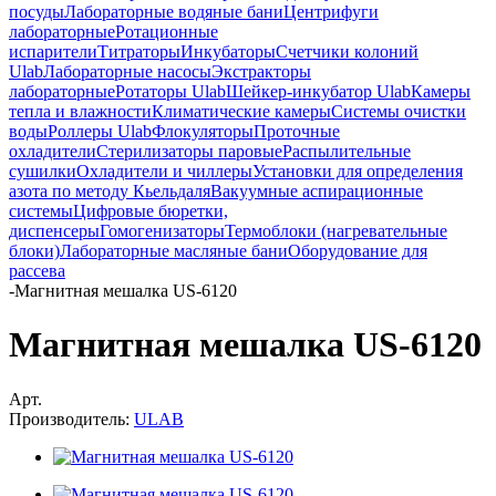
посуды
Лабораторные водяные бани
Центрифуги
лабораторные
Ротационные
испарители
Титраторы
Инкубаторы
Счетчики колоний
Ulab
Лабораторные насосы
Экстракторы
лабораторные
Ротаторы Ulab
Шейкер-инкубатор Ulab
Камеры
тепла и влажности
Климатические камеры
Системы очистки
воды
Роллеры Ulab
Флокуляторы
Проточные
охладители
Стерилизаторы паровые
Распылительные
сушилки
Охладители и чиллеры
Установки для определения
азота по методу Кьельдаля
Вакуумные аспирационные
системы
Цифровые бюретки,
диспенсеры
Гомогенизаторы
Термоблоки (нагревательные
блоки)
Лабораторные масляные бани
Оборудование для
рассева
-
Магнитная мешалка US-6120
Магнитная мешалка US-6120
Арт.
Производитель:
ULAB