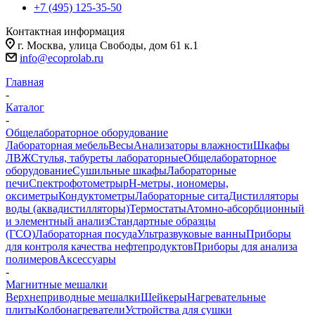
+7 (495) 125-35-50
Контактная информация
г. Москва, улица Свободы, дом 61 к.1
info@ecoprolab.ru
Главная
-
Каталог
-
Общелабораторное оборудование
Лабораторная мебель
Весы
Анализаторы влажности
Шкафы
ЛВЖ
Стулья, табуреты лабораторные
Общелабораторное
оборудование
Сушильные шкафы
Лабораторные
печи
Спектрофотометры
pH-метры, иономеры,
оксиметры
Кондуктометры
Лабораторные сита
Дистилляторы
воды (аквадистилляторы)
Термостаты
Атомно-абсорбционный
и элементный анализ
Стандартные образцы
(ГСО)
Лабораторная посуда
Ультразвуковые ванны
Приборы
для контроля качества нефтепродуктов
Приборы для анализа
полимеров
Аксессуары
-
Магнитные мешалки
Верхнеприводные мешалки
Шейкеры
Нагревательные
плиты
Колбонагреватели
Устройства для сушки