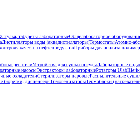
Ж
Стулья, табуреты лабораторные
Общелабораторное оборудовани
а
Дистилляторы воды (аквадистилляторы)
Термостаты
Атомно-абс
контроля качества нефтепродуктов
Приборы для анализа полиме
лбонагреватели
Устройства для сушки посуды
Лабораторные водя
раторные насосы
Экстракторы лабораторные
Ротаторы Ulab
Шейке
чные охладители
Стерилизаторы паровые
Распылительные суши
е бюретки, диспенсеры
Гомогенизаторы
Термоблоки (нагревател