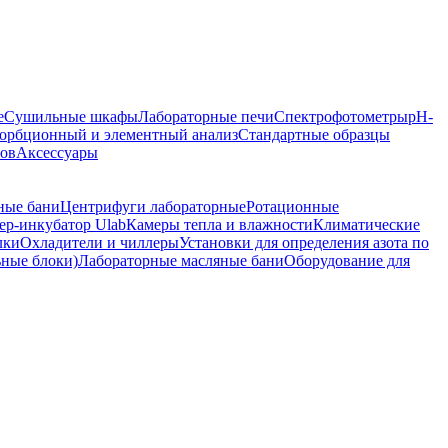
е
Сушильные шкафы
Лабораторные печи
Спектрофотометры
pH-
орбционный и элементный анализ
Стандартные образцы
ров
Аксессуары
ные бани
Центрифуги лабораторные
Ротационные
р-инкубатор Ulab
Камеры тепла и влажности
Климатические
лки
Охладители и чиллеры
Установки для определения азота по
ьные блоки)
Лабораторные масляные бани
Оборудование для