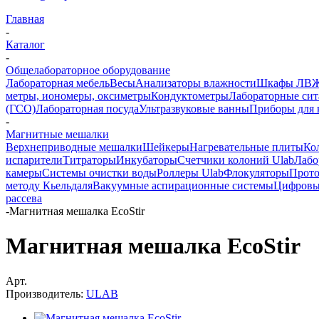
Главная
-
Каталог
-
Общелабораторное оборудование
Лабораторная мебель
Весы
Анализаторы влажности
Шкафы ЛВ
метры, иономеры, оксиметры
Кондуктометры
Лабораторные сит
(ГСО)
Лабораторная посуда
Ультразвуковые ванны
Приборы для 
-
Магнитные мешалки
Верхнеприводные мешалки
Шейкеры
Нагревательные плиты
Ко
испарители
Титраторы
Инкубаторы
Счетчики колоний Ulab
Лабо
камеры
Системы очистки воды
Роллеры Ulab
Флокуляторы
Прото
методу Кьельдаля
Вакуумные аспирационные системы
Цифровы
рассева
-
Магнитная мешалка EcoStir
Магнитная мешалка EcoStir
Арт.
Производитель:
ULAB