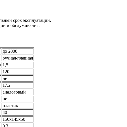
льный срок эксплуатации.
ции и обслуживания.
до 2000
ручная-плавная
л
1,5
120
нет
17,2
аналоговый
нет
пластик
40
150х145х50
0,3