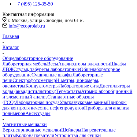
+7 (495) 125-35-50
Контактная информация
г. Москва, улица Свободы, дом 61 к.1
info@ecoprolab.ru
Главная
-
Каталог
-
Общелабораторное оборудование
Лабораторная мебель
Весы
Анализаторы влажности
Шкафы
ЛВЖ
Стулья, табуреты лабораторные
Общелабораторное
оборудование
Сушильные шкафы
Лабораторные
печи
Спектрофотометры
pH-метры, иономеры,
оксиметры
Кондуктометры
Лабораторные сита
Дистилляторы
воды (аквадистилляторы)
Термостаты
Атомно-абсорбционный
и элементный анализ
Стандартные образцы
(ГСО)
Лабораторная посуда
Ультразвуковые ванны
Приборы
для контроля качества нефтепродуктов
Приборы для анализа
полимеров
Аксессуары
-
Магнитные мешалки
Верхнеприводные мешалки
Шейкеры
Нагревательные
плиты
Колбонагреватели
Устройства для сушки