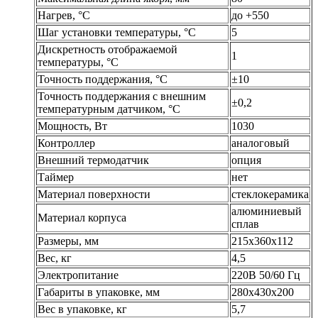
Нагрев, °С
до +550
Шаг установки температуры, °С
5
Дискретность отображаемой
1
температуры, °С
Точность поддержания, °С
±10
Точность поддержания с внешним
±0,2
температурным датчиком, °С
Мощность, Вт
1030
Контроллер
аналоговый
Внешний термодатчик
опция
Таймер
нет
Материал поверхности
стеклокерамика
алюминиевый
Материал корпуса
сплав
Размеры, мм
215х360х112
Вес, кг
4,5
Электропитание
220В 50/60 Гц
Габариты в упаковке, мм
280х430х200
Вес в упаковке, кг
5,7