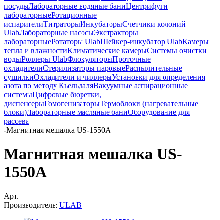
посуды
Лабораторные водяные бани
Центрифуги
лабораторные
Ротационные
испарители
Титраторы
Инкубаторы
Счетчики колоний
Ulab
Лабораторные насосы
Экстракторы
лабораторные
Ротаторы Ulab
Шейкер-инкубатор Ulab
Камеры
тепла и влажности
Климатические камеры
Системы очистки
воды
Роллеры Ulab
Флокуляторы
Проточные
охладители
Стерилизаторы паровые
Распылительные
сушилки
Охладители и чиллеры
Установки для определения
азота по методу Кьельдаля
Вакуумные аспирационные
системы
Цифровые бюретки,
диспенсеры
Гомогенизаторы
Термоблоки (нагревательные
блоки)
Лабораторные масляные бани
Оборудование для
рассева
-
Магнитная мешалка US-1550A
Магнитная мешалка US-
1550A
Арт.
Производитель:
ULAB