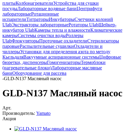
плиты
Колбонагреватели
Устройства для сушки
посуды
Лабораторные водяные бани
Центрифуги
лабораторные
Ротационные
испарители
Титраторы
Инкубаторы
Счетчики колоний
Ulab
Экстракторы лабораторные
Ротаторы Ulab
Шейкер-
инкубатор Ulab
Камеры тепла и влажности
Климатические
камеры
Системы очистки воды
Роллеры
Ulab
Флокуляторы
Проточные охладители
Стерилизаторы
паровые
Распылительные сушилки
Охладители и
чиллеры
Установки для определения азота по методу
Кьельдаля
Вакуумные аспирационные системы
Цифровые
бюретки, диспенсеры
Гомогенизаторы
Термоблоки
(нагревательные блоки)
Лабораторные масляные
бани
Оборудование для рассева
-
GLD-N137 Масляный насос
GLD-N137 Масляный насос
Арт.
Производитель:
Yamato
Акция