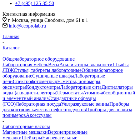
+7 (495) 125-35-50
Контактная информация
г. Москва, улица Свободы, дом 61 к.1
info@ecoprolab.ru
Главная
-
Каталог
-
Общелабораторное оборудование
Лабораторная мебель
Весы
Анализаторы влажности
Шкафы
ЛВЖ
Стулья, табуреты лабораторные
Общелабораторное
оборудование
Сушильные шкафы
Лабораторные
печи
Спектрофотометры
pH-метры, иономеры,
оксиметры
Кондуктометры
Лабораторные сита
Дистилляторы
воды (аквадистилляторы)
Термостаты
Атомно-абсорбционный
и элементный анализ
Стандартные образцы
(ГСО)
Лабораторная посуда
Ультразвуковые ванны
Приборы
для контроля качества нефтепродуктов
Приборы для анализа
полимеров
Аксессуары
-
Лабораторные насосы
Магнитные мешалки
Верхнеприводные
мешалки
Шейкеры
Нагревательные