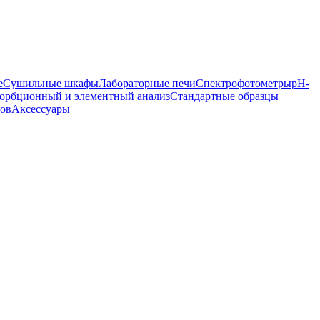
е
Сушильные шкафы
Лабораторные печи
Спектрофотометры
pH-
орбционный и элементный анализ
Стандартные образцы
ров
Аксессуары