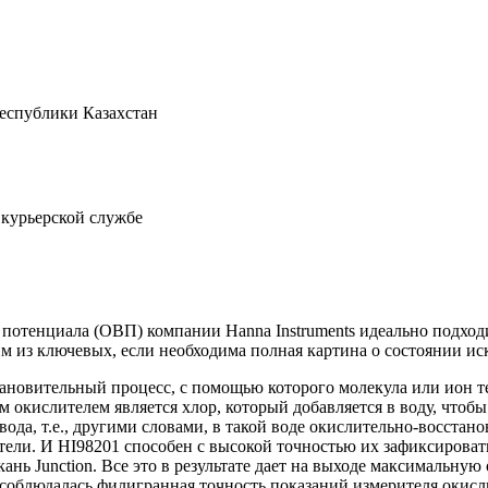
Республики Казахстан
 курьерской службе
 потенциала (ОВП) компании Hanna Instruments идеально подход
ним из ключевых, если необходима полная картина о состоянии ис
ановительный процесс, с помощью которого молекула или ион т
ким окислителем является хлор, который добавляется в воду, чт
а, т.е., другими словами, в такой воде окислительно-восстан
тели. И HI98201 способен с высокой точностью их зафиксировать.
нь Junction. Все это в результате дает на выходе максимальную 
м соблюдалась филигранная точность показаний измерителя оки