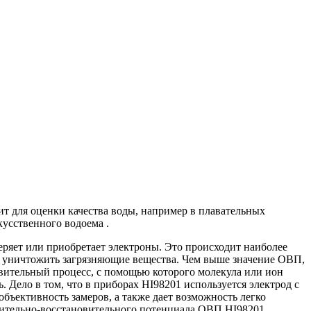
ит для оценки качества воды, например в плавательных
кусственного водоема .
еряет или приобретает электроны. Это происходит наиболее
обы уничтожить загрязняющие вещества. Чем выше значение ОВП,
овительный процесс, с помощью которого молекула или ион
 Дело в том, что в приборах HI98201 используется электрод с
объективность замеров, а также дает возможность легко
слительно-восстановительного потенциала ОВП HI98201