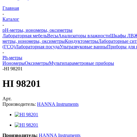
Главная
-
Каталог
-
pH-метры, иономеры, оксиметры
Лабораторная мебель
Весы
Анализаторы влажности
Шкафы ЛВ
метры, иономеры, оксиметры
Кондуктометры
Лабораторные сит
(ГСО)
Лабораторная посуда
Ультразвуковые ванны
Приборы для 
-
Ph-метры
Иономеры
Оксиметры
Мультипараметровые приборы
-
HI 98201
HI 98201
Арт.
Производитель:
HANNA Instruments
Производитель:
HANNA Instruments