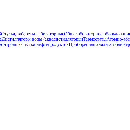
Ж
Стулья, табуреты лабораторные
Общелабораторное оборудовани
а
Дистилляторы воды (аквадистилляторы)
Термостаты
Атомно-абс
контроля качества нефтепродуктов
Приборы для анализа полиме