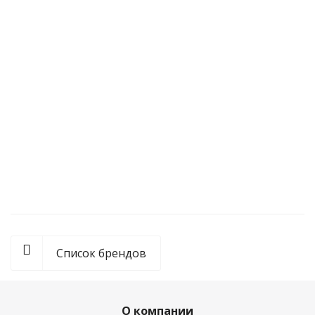
HI 9126
HI 99163
По запросу
126 000
руб.
/шт
Список брендов
О компании