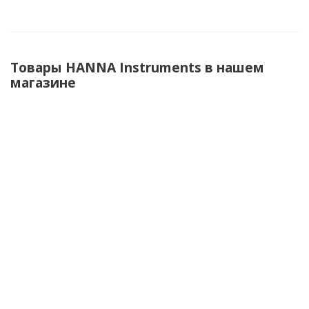
Товары HANNA Instruments в нашем
магазине
HI 2040-02 edge
HI 98198-03
175 140
руб.
/шт
По запросу