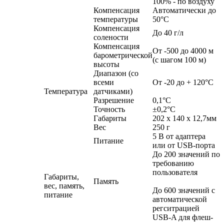
100% - по воздуху
Компенсация
Автоматически до
температуры
50°С
Компенсация
До 40 г/л
солености
Компенсация
От -500 до 4000 м
барометрической
(с шагом 100 м)
высоты
Диапазон (со
всеми
От -20 до + 120°С
Температура
датчиками)
Разрешение
0,1°С
Точность
±0,2°С
Габариты
202 x 140 x 12,7мм
Вес
250 г
5 В от адаптера
Питание
или от USB-порта
До 200 значений по
требованию
пользователя
Габариты,
Память
вес, память,
До 600 значений с
питание
автоматической
регситрацией
USB-A для флеш-