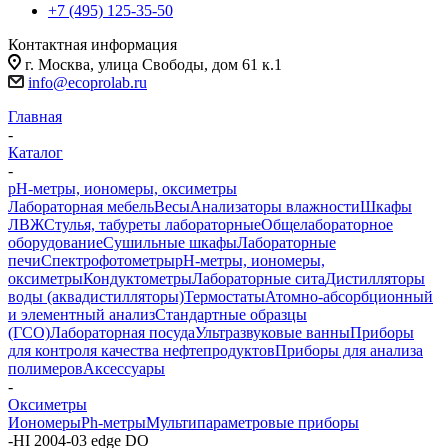
+7 (495) 125-35-50
Контактная информация
г. Москва, улица Свободы, дом 61 к.1
info@ecoprolab.ru
Главная
-
Каталог
-
pH-метры, иономеры, оксиметры
Лабораторная мебель
Весы
Анализаторы влажности
Шкафы
ЛВЖ
Стулья, табуреты лабораторные
Общелабораторное
оборудование
Сушильные шкафы
Лабораторные
печи
Спектрофотометры
pH-метры, иономеры,
оксиметры
Кондуктометры
Лабораторные сита
Дистилляторы
воды (аквадистилляторы)
Термостаты
Атомно-абсорбционный
и элементный анализ
Стандартные образцы
(ГСО)
Лабораторная посуда
Ультразвуковые ванны
Приборы
для контроля качества нефтепродуктов
Приборы для анализа
полимеров
Аксессуары
-
Оксиметры
Иономеры
Ph-метры
Мультипараметровые приборы
-
HI 2004-03 edge DO