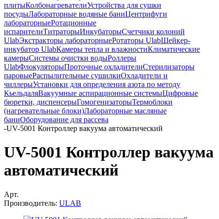
плиты
Колбонагреватели
Устройства для сушки
посуды
Лабораторные водяные бани
Центрифуги
лабораторные
Ротационные
испарители
Титраторы
Инкубаторы
Счетчики колоний
Ulab
Экстракторы лабораторные
Ротаторы Ulab
Шейкер-
инкубатор Ulab
Камеры тепла и влажности
Климатические
камеры
Системы очистки воды
Роллеры
Ulab
Флокуляторы
Проточные охладители
Стерилизаторы
паровые
Распылительные сушилки
Охладители и
чиллеры
Установки для определения азота по методу
Кьельдаля
Вакуумные аспирационные системы
Цифровые
бюретки, диспенсеры
Гомогенизаторы
Термоблоки
(нагревательные блоки)
Лабораторные масляные
бани
Оборудование для рассева
-
UV-5001 Контроллер вакуума автоматический
UV-5001 Контроллер вакуума
автоматический
Арт.
Производитель:
ULAB