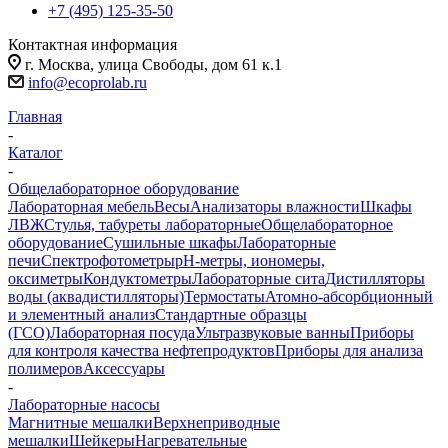
+7 (495) 125-35-50
Контактная информация
г. Москва, улица Свободы, дом 61 к.1
info@ecoprolab.ru
Главная
-
Каталог
-
Общелабораторное оборудование
Лабораторная мебель
Весы
Анализаторы влажности
Шкафы
ЛВЖ
Стулья, табуреты лабораторные
Общелабораторное
оборудование
Сушильные шкафы
Лабораторные
печи
Спектрофотометры
pH-метры, иономеры,
оксиметры
Кондуктометры
Лабораторные сита
Дистилляторы
воды (аквадистилляторы)
Термостаты
Атомно-абсорбционный
и элементный анализ
Стандартные образцы
(ГСО)
Лабораторная посуда
Ультразвуковые ванны
Приборы
для контроля качества нефтепродуктов
Приборы для анализа
полимеров
Аксессуары
-
Лабораторные насосы
Магнитные мешалки
Верхнеприводные
мешалки
Шейкеры
Нагревательные