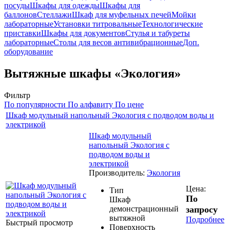
посуды
Шкафы для одежды
Шкафы для
баллонов
Стеллажи
Шкаф для муфельных печей
Мойки
лабораторные
Установки титровальные
Технологические
приставки
Шкафы для документов
Стулья и табуреты
лабораторные
Столы для весов антивибрационные
Доп.
оборудование
Вытяжные шкафы «Экология»
Фильтр
По популярности
По алфавиту
По цене
Шкаф модульный напольный Экология с подводом воды и
электрикой
Шкаф модульный
напольный Экология с
подводом воды и
электрикой
Производитель:
Экология
Цена:
Тип
По
Шкаф
демонстрационный
запросу
вытяжной
Подробнее
Быстрый просмотр
Поверхность