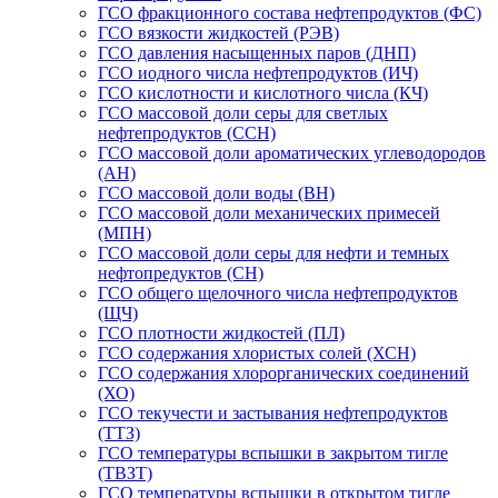
ГСО фракционного состава нефтепродуктов (ФС)
ГСО вязкости жидкостей (РЭВ)
ГСО давления насыщенных паров (ДНП)
ГСО иодного числа нефтепродуктов (ИЧ)
ГСО кислотности и кислотного числа (КЧ)
ГСО массовой доли серы для светлых
нефтепродуктов (ССН)
ГСО массовой доли ароматических углеводородов
(АН)
ГСО массовой доли воды (ВН)
ГСО массовой доли механических примесей
(МПН)
ГСО массовой доли серы для нефти и темных
нефтопредуктов (СН)
ГСО общего щелочного числа нефтепродуктов
(ЩЧ)
ГСО плотности жидкостей (ПЛ)
ГСО содержания хлористых солей (ХСН)
ГСО содержания хлорорганических соединений
(ХО)
ГСО текучести и застывания нефтепродуктов
(ТТЗ)
ГСО температуры вспышки в закрытом тигле
(ТВЗТ)
ГСО температуры вспышки в открытом тигле