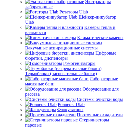
Экстракторы
лабораторные
Ротаторы Ulab
Шейкер-инкубатор
Ulab
Камеры тепла и
влажности
Климатические камеры
Вакуумные аспирационные системы
Цифровые
бюретки, диспенсеры
Гомогенизаторы
Термоблоки (нагревательные блоки)
Лабораторные
масляные бани
Оборудование для
рассева
Системы очистки воды
Роллеры Ulab
Флокуляторы
Проточные охладители
Стерилизаторы
паровые