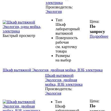
электрика
Производитель:
Экология
Тип
Цена:
Шкаф
По
лабораторный
запросу
вытяжной
Быстрый просмотр
Подробнее
Поверхность
рабочая
см. карточку
товара
Размеры
на выбор
Шкаф вытяжной Экология, двойная мойка, ВЗБ электрика
Шкаф вытяжной
Экология, двойная
мойка, ВЗБ электрика
Производитель:
Экология
Цена:
Тип
По
Шкаф
лабораторный
запросу