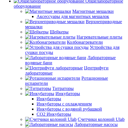
Общелабораторное
оборудование
Магнитные мешалки
Аксессуары для магнитных мешалок
Верхнеприводные
мешалки
Шейкеры
Нагревательные плиты
Колбонагреватели
Устройства для
сушки посуды
Лабораторные
водяные бани
Центрифуги
лабораторные
Ротационные
испарители
Титраторы
Инкубаторы
Инкубаторы
Инкубаторы с охлаждением
Инкубаторы с водяной рубашкой
CO2 Инкубаторы
Счетчики колоний Ulab
Лабораторные насосы