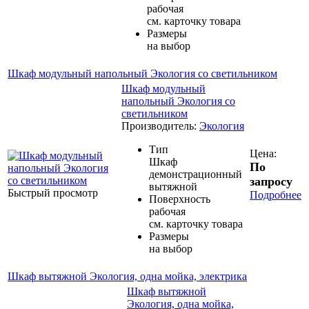
рабочая
см. карточку товара
Размеры
на выбор
Шкаф модульный напольный Экология со светильником
Шкаф модульный
напольный Экология со
светильником
Производитель:
Экология
Тип
Цена:
Шкаф
По
демонстрационный
запросу
вытяжной
Быстрый просмотр
Подробнее
Поверхность
рабочая
см. карточку товара
Размеры
на выбор
Шкаф вытяжной Экология, одна мойка, электрика
Шкаф вытяжной
Экология, одна мойка,