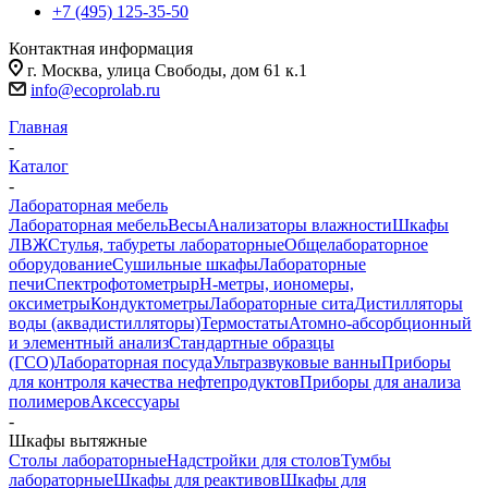
+7 (495) 125-35-50
Контактная информация
г. Москва, улица Свободы, дом 61 к.1
info@ecoprolab.ru
Главная
-
Каталог
-
Лабораторная мебель
Лабораторная мебель
Весы
Анализаторы влажности
Шкафы
ЛВЖ
Стулья, табуреты лабораторные
Общелабораторное
оборудование
Сушильные шкафы
Лабораторные
печи
Спектрофотометры
pH-метры, иономеры,
оксиметры
Кондуктометры
Лабораторные сита
Дистилляторы
воды (аквадистилляторы)
Термостаты
Атомно-абсорбционный
и элементный анализ
Стандартные образцы
(ГСО)
Лабораторная посуда
Ультразвуковые ванны
Приборы
для контроля качества нефтепродуктов
Приборы для анализа
полимеров
Аксессуары
-
Шкафы вытяжные
Столы лабораторные
Надстройки для столов
Тумбы
лабораторные
Шкафы для реактивов
Шкафы для