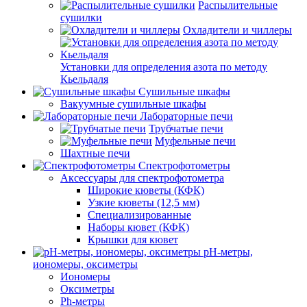
Распылительные
сушилки
Охладители и чиллеры
Установки для определения азота по методу
Кьельдаля
Сушильные шкафы
Вакуумные сушильные шкафы
Лабораторные печи
Трубчатые печи
Муфельные печи
Шахтные печи
Спектрофотометры
Аксессуары для спектрофотометра
Широкие кюветы (КФК)
Узкие кюветы (12,5 мм)
Специализированные
Наборы кювет (КФК)
Крышки для кювет
pH-метры,
иономеры, оксиметры
Иономеры
Оксиметры
Ph-метры