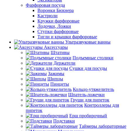
Фарфоровая посуда
Воронки Бюхнера
Кастрюли
Кружки фарфоровые
Лодочки, Ложки
Ступки фарфоровые
Тигли и крышки фарфоровые
Ультразвуковые ванны
Аксессуары
Штативы
Подъемные столики
Держатели
Сушки для посуды
Зажимы
Щипцы
Пинцеты
Кольцо-утяжелитель
Шпатель-ложечки
Груши для пипеток
Контроллеры для
пипеток
Ерш пробирочный
Подставки
Таймеры лабораторные