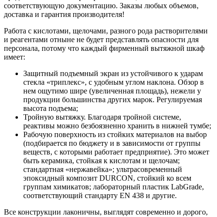
соответствующую документацию. Заказы любых объемов,
доставка и гарантия производителя!
Работа с кислотами, щелочами, разного рода растворителями
и реагентами отныне не будет представлять опасности для
персонала, потому что каждый фирменный вытяжной шкаф
имеет:
Защитный подъемный экран из устойчивого к ударам
стекла «триплекс», с удобным углом наклона. Обзор в
нем ощутимо шире (увеличенная площадь), нежели у
продукции большинства других марок. Регулируемая
высота подъема;
Тройную вытяжку. Благодаря тройной системе,
реактивы можно безбоязненно хранить в нижней тумбе;
Рабочую поверхность из стойких материалов на выбор
(подбирается по бюджету и в зависимости от группы
веществ, с которыми работает предприятие). Это может
быть керамика, стойкая к кислотам и щелочам;
стандартная «нержавейка»; ультрасовременный
эпоксидный композит DURCON, стойкий ко всем
группам химикатов; лабораторный пластик LabGrade,
соответствующий стандарту EN 438 и другие.
Все конструкции лаконичны, выглядят современно и дорого,