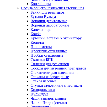
Контейнеры
Посуда общего назначения стеклянная
Банки для реактивов
Бутыли Вульфа
Воронки делительные
Воронки лабораторные
Капельницы
Колбы
Крышки, вставки к эксикатору
Кюветы
Пикнометры
Пробирки стеклянные
Пробки стеклянные
Склянки БПК
Склянки для реактивов
Сосуды для музейных препаратов
Стаканчики для взвешивания
Стаканы лабораторные
Стекла часовые
Ступки стеклянные с пестиком
Холодильники
Цилиндры
Чаши выпарительные
Чашки Петри (стекло)
Эксикаторы