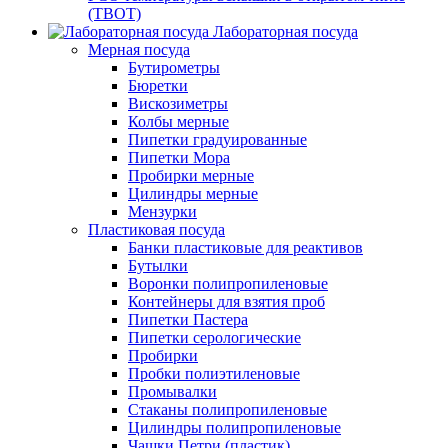
(ТВОТ)
Лабораторная посуда
Мерная посуда
Бутирометры
Бюретки
Вискозиметры
Колбы мерные
Пипетки градуированные
Пипетки Мора
Пробирки мерные
Цилиндры мерные
Мензурки
Пластиковая посуда
Банки пластиковые для реактивов
Бутылки
Воронки полипропиленовые
Контейнеры для взятия проб
Пипетки Пастера
Пипетки серологические
Пробирки
Пробки полиэтиленовые
Промывалки
Стаканы полипропиленовые
Цилиндры полипропиленовые
Чашки Петри (пластик)