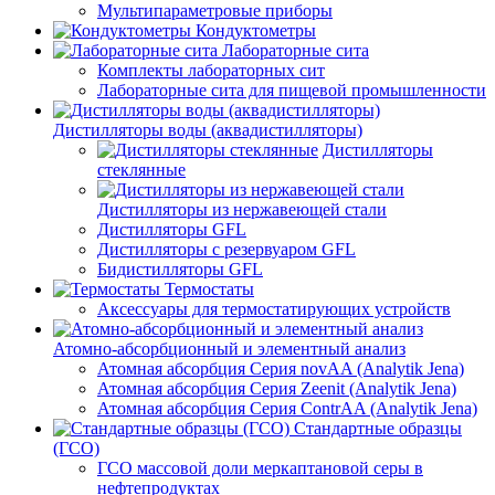
Мультипараметровые приборы
Кондуктометры
Лабораторные сита
Комплекты лабораторных сит
Лабораторные сита для пищевой промышленности
Дистилляторы воды (аквадистилляторы)
Дистилляторы
стеклянные
Дистилляторы из нержавеющей стали
Дистилляторы GFL
Дистилляторы с резервуаром GFL
Бидистилляторы GFL
Термостаты
Аксессуары для термостатирующих устройств
Атомно-абсорбционный и элементный анализ
Атомная абсорбция Серия novAA (Analytik Jena)
Атомная абсорбция Серия Zeenit (Analytik Jena)
Атомная абсорбция Серия СontrAA (Analytik Jena)
Стандартные образцы
(ГСО)
ГСО массовой доли меркаптановой серы в
нефтепродуктах