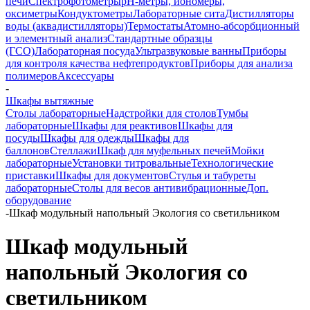
печи
Спектрофотометры
pH-метры, иономеры,
оксиметры
Кондуктометры
Лабораторные сита
Дистилляторы
воды (аквадистилляторы)
Термостаты
Атомно-абсорбционный
и элементный анализ
Стандартные образцы
(ГСО)
Лабораторная посуда
Ультразвуковые ванны
Приборы
для контроля качества нефтепродуктов
Приборы для анализа
полимеров
Аксессуары
-
Шкафы вытяжные
Столы лабораторные
Надстройки для столов
Тумбы
лабораторные
Шкафы для реактивов
Шкафы для
посуды
Шкафы для одежды
Шкафы для
баллонов
Стеллажи
Шкаф для муфельных печей
Мойки
лабораторные
Установки титровальные
Технологические
приставки
Шкафы для документов
Стулья и табуреты
лабораторные
Столы для весов антивибрационные
Доп.
оборудование
-
Шкаф модульный напольный Экология со светильником
Шкаф модульный
напольный Экология со
светильником