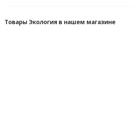
Товары Экология в нашем магазине
Стол приставка для весовых столов
Экология
от
1 руб.