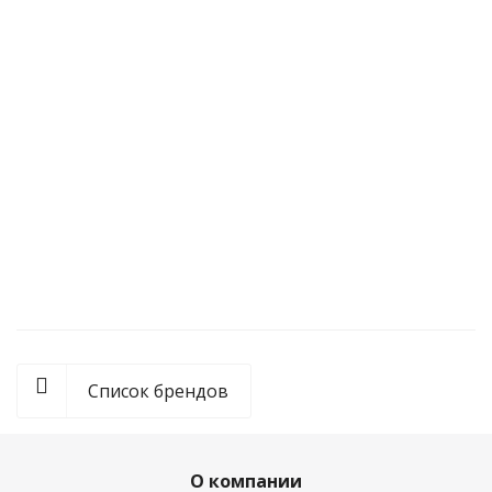
Кружка фарфоровая № 1, 250 мл, EximLAB
По запросу
Список брендов
О компании