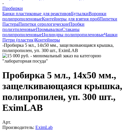
-
Пробирки
Банки пластиковые для реактивов
Бутылки
Воронки
полипропиленовые
Контейнеры для взятия проб
Пипетки
Пастера
Пипетки серологические
Пробки
полиэтиленовые
Промывалки
Стаканы
полипропиленовые
Цилиндры полипропиленовые
Чашки
Петри (пластик)
Контейнеры
-
Пробирка 5 мл., 14х50 мм., защелкивающаяся крышка,
полипропилен, уп. 300 шт., EximLAB
Пробирка 5 мл., 14х50 мм.,
защелкивающаяся крышка,
полипропилен, уп. 300 шт.,
EximLAB
Арт.
Производитель:
EximLab