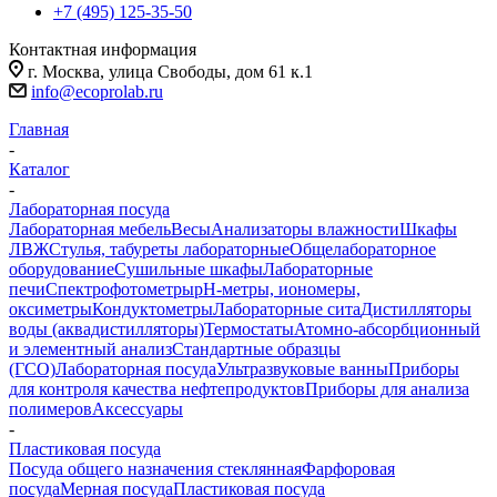
+7 (495) 125-35-50
Контактная информация
г. Москва, улица Свободы, дом 61 к.1
info@ecoprolab.ru
Главная
-
Каталог
-
Лабораторная посуда
Лабораторная мебель
Весы
Анализаторы влажности
Шкафы
ЛВЖ
Стулья, табуреты лабораторные
Общелабораторное
оборудование
Сушильные шкафы
Лабораторные
печи
Спектрофотометры
pH-метры, иономеры,
оксиметры
Кондуктометры
Лабораторные сита
Дистилляторы
воды (аквадистилляторы)
Термостаты
Атомно-абсорбционный
и элементный анализ
Стандартные образцы
(ГСО)
Лабораторная посуда
Ультразвуковые ванны
Приборы
для контроля качества нефтепродуктов
Приборы для анализа
полимеров
Аксессуары
-
Пластиковая посуда
Посуда общего назначения стеклянная
Фарфоровая
посуда
Мерная посуда
Пластиковая посуда