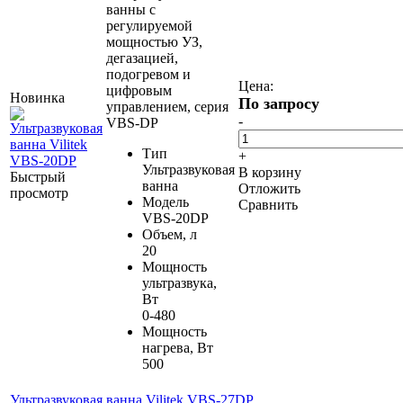
ванны c
регулируемой
мощностью УЗ,
дегазацией,
подогревом и
Цена:
цифровым
Новинка
По запросу
управлением, серия
-
VBS-DP
Тип
+
Ультразвуковая
В корзину
Быстрый
ванна
Отложить
просмотр
Модель
Сравнить
VBS-20DP
Объем, л
20
Мощность
ультразвука,
Вт
0-480
Мощность
нагрева, Вт
500
Ультразвуковая ванна Vilitek VBS-27DP