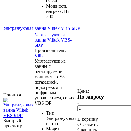
0-180
Мощность
нагрева, Вт
200
Ультразвуковая ванна Vilitek VBS-6DP
Ультразвуковая
ванна Vilitek VBS-
6DP
Производитель:
Vilitek
Ультразвуковые
ванны c
регулируемой
мощностью УЗ,
дегазацией,
подогревом и
Цена:
цифровым
Новинка
По запросу
управлением, серия
-
VBS-DP
Тип
+
Ультразвуковая
В корзину
Быстрый
ванна
Отложить
просмотр
Модель
Сравнить