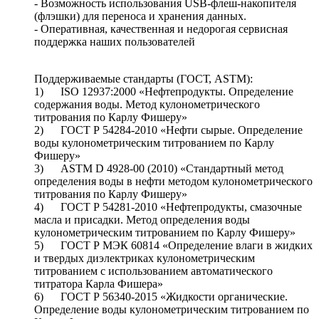
- Возможность использования USB-флеш-накопителя
(флэшки) для переноса и хранения данных.
- Оперативная, качественная и недорогая сервисная
поддержка наших пользователей
Поддерживаемые стандарты (ГОСТ, ASTM):
1) ISO 12937:2000 «Нефтепродукты. Определение
содержания воды. Метод кулонометрического
титрования по Карлу Фишеру»
2) ГОСТ Р 54284-2010 «Нефти сырые. Определение
воды кулонометрическим титрованием по Карлу
Фишеру»
3) ASTM D 4928-00 (2010) «Стандартный метод
определения воды в нефти методом кулонометрического
титрования по Карлу Фишеру»
4) ГОСТ Р 54281-2010 «Нефтепродукты, смазочные
масла и присадки. Метод определения воды
кулонометрическим титрованием по Карлу Фишеру»
5) ГОСТ Р МЭК 60814 «Определение влаги в жидких
и твердых диэлектриках кулонометрическим
титрованием с использованием автоматического
титратора Карла Фишера»
6) ГОСТ Р 56340-2015 «Жидкости органические.
Определение воды кулонометрическим титрованием по