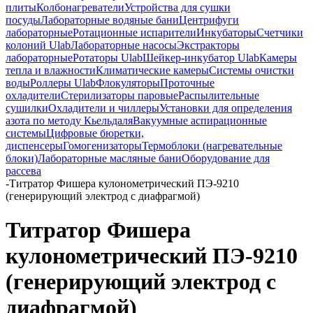
плиты
Колбонагреватели
Устройства для сушки
посуды
Лабораторные водяные бани
Центрифуги
лабораторные
Ротационные испарители
Инкубаторы
Счетчики
колоний Ulab
Лабораторные насосы
Экстракторы
лабораторные
Ротаторы Ulab
Шейкер-инкубатор Ulab
Камеры
тепла и влажности
Климатические камеры
Системы очистки
воды
Роллеры Ulab
Флокуляторы
Проточные
охладители
Стерилизаторы паровые
Распылительные
сушилки
Охладители и чиллеры
Установки для определения
азота по методу Кьельдаля
Вакуумные аспирационные
системы
Цифровые бюретки,
диспенсеры
Гомогенизаторы
Термоблоки (нагревательные
блоки)
Лабораторные масляные бани
Оборудование для
рассева
-
Титратор Фишера кулонометрический ПЭ-9210
(генерирующий электрод с диафрагмой)
Титратор Фишера
кулонометрический ПЭ-9210
(генерирующий электрод с
диафрагмой)