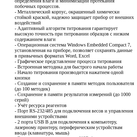
определения влаги и минимизации протекания
побочных процессов.
- Металлический корпус, окрашенный химически
стойкой краской, надежно защищает прибор от внешних
воздействий
- Адаптивный алгоритм титрования гарантирует
высокую точность при титровании образцов с низким
содержанием влаги
- Операционная система Windows Embedded Compact 7,
установленная на приборе, позволяет сохранять данные
в привычных форматах Word, Excel
- Графическое представление процесса титрования
- Встроенная методика для быстрого начала работы
- Начало титрования производится нажатием одной
кнопки
- Создание и сохранение в памяти методик пользователя
(до 100 методик)
- Сохранение в памяти результатов измерений (до 1000
серий)
- Учёт ресурса реагентов
- Порт RS-232/485 для подключения весов и управления
внешними устройствами
- 2 порта USB B для подключения к компьютеру,
лазерному принтеру, периферическим устройствам
ввода (клавиатура, мышь)