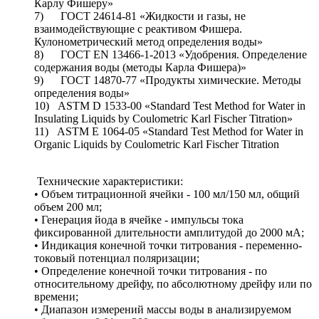
Карлу Фишеру»
7) ГОСТ 24614-81 «Жидкости и газы, не
взаимодействующие с реактивом Фишера.
Кулонометрический метод определения воды»
8) ГОСТ EN 13466-1-2013 «Удобрения. Определение
содержания воды (методы Карла Фишера)»
9) ГОСТ 14870-77 «Продукты химические. Методы
определения воды»
10) ASTM D 1533-00 «Standard Test Method for Water in
Insulating Liquids by Coulometric Karl Fischer Titration»
11) ASTM E 1064-05 «Standard Test Method for Water in
Organic Liquids by Coulometric Karl Fischer Titration
Технические характеристики:
• Объем титрационной ячейки - 100 мл/150 мл, общий
объем 200 мл;
• Генерация йода в ячейке - импульсы тока
фиксированной длительности амплитудой до 2000 мА;
• Индикация конечной точки титрования - переменно-
токовый потенциал поляризации;
• Определение конечной точки титрования - по
относительному дрейфу, по абсолютному дрейфу или по
времени;
• Диапазон измерений массы воды в анализируемом