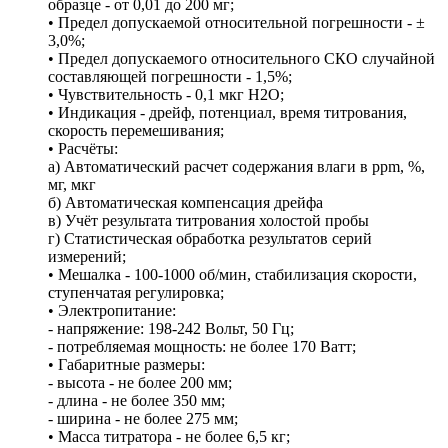
образце - от 0,01 до 200 мг;
• Предел допускаемой относительной погрешности - ±
3,0%;
• Предел допускаемого относительного СКО случайной
составляющей погрешности - 1,5%;
• Чувствительность - 0,1 мкг H2O;
• Индикация - дрейф, потенциал, время титрования,
скорость перемешивания;
• Расчёты:
а) Автоматический расчет содержания влаги в ppm, %,
мг, мкг
б) Автоматическая компенсация дрейфа
в) Учёт результата титрования холостой пробы
г) Статистическая обработка результатов серий
измерений;
• Мешалка - 100-1000 об/мин, стабилизация скорости,
ступенчатая регулировка;
• Электропитание:
- напряжение: 198-242 Вольт, 50 Гц;
- потребляемая мощность: не более 170 Ватт;
• Габаритные размеры:
- высота - не более 200 мм;
- длина - не более 350 мм;
- ширина - не более 275 мм;
• Масса титратора - не более 6,5 кг;