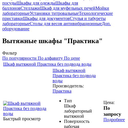
посуды
Шкафы для одежды
Шкафы для
баллонов
Стеллажи
Шкаф для муфельных печей
Мойки
лабораторные
Установки титровальные
Технологические
приставки
Шкафы для документов
Стулья и табуреты
лабораторные
Столы для весов антивибрационные
Доп.
оборудование
Вытяжные шкафы "Практика"
Фильтр
По популярности
По алфавиту
По цене
Шкаф вытяжной Практика без подвода воды
Шкаф вытяжной
Практика без подвода
воды
Производитель:
Практика
Тип
Цена:
Шкаф
По
лабораторный
запросу
вытяжной
Быстрый просмотр
Подробнее
Поверхность
рабочая