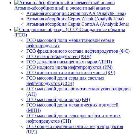
Атомно-абсорбционный и элементный анализ
Атомная абсорбция Серия novAA (Analytik Jena)
Атомная абсорбция Серия Zeenit (Analytik Jena)
Атомная абсорбция Серия СontrAA (Analytik Jena)
Стандартные образцы
(ГСО)
ГСО массовой доли меркаптановой серы в
нефтепродуктах
ГСО фракционного состава нефтепродуктов (ФС)
ГСО вязкости жидкостей (РЭВ)
ГСО давления насыщенных паров (ДНП)
ГСО иодного числа нефтепродуктов (ИЧ)
ГСО кислотности и кислотного числа (КЧ)
ГСО массовой доли серы для светлых
нефтепродуктов (ССН)
ГСО массовой доли ароматических углеводородов
(АН)
ГСО массовой доли воды (ВН)
ГСО массовой доли механических примесей
(МПН)
ГСО массовой доли серы для нефти и темных
нефтопредуктов (СН)
ГСО общего щелочного числа нефтепродуктов
(ЩЧ)