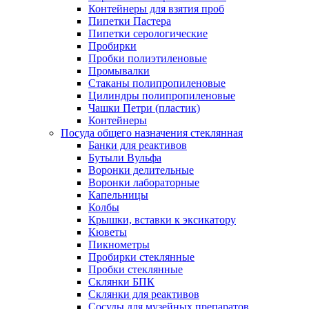
Контейнеры для взятия проб
Пипетки Пастера
Пипетки серологические
Пробирки
Пробки полиэтиленовые
Промывалки
Стаканы полипропиленовые
Цилиндры полипропиленовые
Чашки Петри (пластик)
Контейнеры
Посуда общего назначения стеклянная
Банки для реактивов
Бутыли Вульфа
Воронки делительные
Воронки лабораторные
Капельницы
Колбы
Крышки, вставки к эксикатору
Кюветы
Пикнометры
Пробирки стеклянные
Пробки стеклянные
Склянки БПК
Склянки для реактивов
Сосуды для музейных препаратов