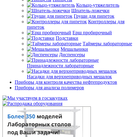
Кольцо-утяжелитель
Шпатель-ложечки
Груши для пипеток
Контроллеры для
пипеток
Ерш пробирочный
Подставки
Таймеры лабораторные
Мешальники
Диспенсеры
Принадлежности лабораторные
Насадки для верхнеприводных мешалок
Приборы для контроля качества нефтепродуктов
Приборы для анализа полимеров