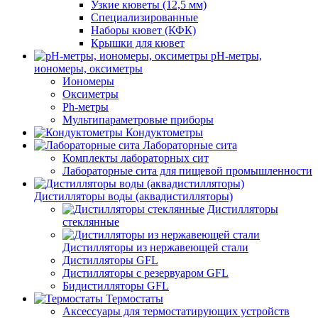
Узкие кюветы (12,5 мм)
Специализированные
Наборы кювет (КФК)
Крышки для кювет
pH-метры,
иономеры, оксиметры
Иономеры
Оксиметры
Ph-метры
Мультипараметровые приборы
Кондуктометры
Лабораторные сита
Комплекты лабораторных сит
Лабораторные сита для пищевой промышленности
Дистилляторы воды (аквадистилляторы)
Дистилляторы
стеклянные
Дистилляторы из нержавеющей стали
Дистилляторы GFL
Дистилляторы с резервуаром GFL
Бидистилляторы GFL
Термостаты
Аксессуары для термостатирующих устройств