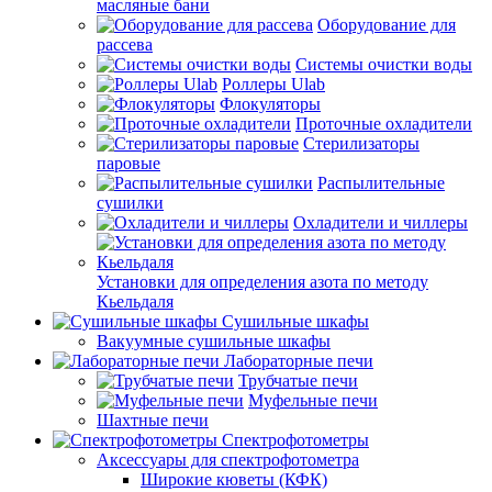
масляные бани
Оборудование для
рассева
Системы очистки воды
Роллеры Ulab
Флокуляторы
Проточные охладители
Стерилизаторы
паровые
Распылительные
сушилки
Охладители и чиллеры
Установки для определения азота по методу
Кьельдаля
Сушильные шкафы
Вакуумные сушильные шкафы
Лабораторные печи
Трубчатые печи
Муфельные печи
Шахтные печи
Спектрофотометры
Аксессуары для спектрофотометра
Широкие кюветы (КФК)