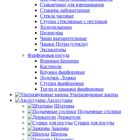
Стаканчики для взвешивания
Стаканы лабораторные
Стекла часовые
Ступки стеклянные с пестиком
Холодильники
Цилиндры
Чаши выпарительные
Чашки Петри (стекло)
Эксикаторы
Фарфоровая посуда
Воронки Бюхнера
Кастрюли
Кружки фарфоровые
Лодочки, Ложки
Ступки фарфоровые
Тигли и крышки фарфоровые
Ультразвуковые ванны
Аксессуары
Штативы
Подъемные столики
Держатели
Сушки для посуды
Зажимы
Щипцы
Пинцеты