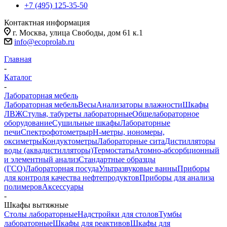
+7 (495) 125-35-50
Контактная информация
г. Москва, улица Свободы, дом 61 к.1
info@ecoprolab.ru
Главная
-
Каталог
-
Лабораторная мебель
Лабораторная мебель
Весы
Анализаторы влажности
Шкафы
ЛВЖ
Стулья, табуреты лабораторные
Общелабораторное
оборудование
Сушильные шкафы
Лабораторные
печи
Спектрофотометры
pH-метры, иономеры,
оксиметры
Кондуктометры
Лабораторные сита
Дистилляторы
воды (аквадистилляторы)
Термостаты
Атомно-абсорбционный
и элементный анализ
Стандартные образцы
(ГСО)
Лабораторная посуда
Ультразвуковые ванны
Приборы
для контроля качества нефтепродуктов
Приборы для анализа
полимеров
Аксессуары
-
Шкафы вытяжные
Столы лабораторные
Надстройки для столов
Тумбы
лабораторные
Шкафы для реактивов
Шкафы для