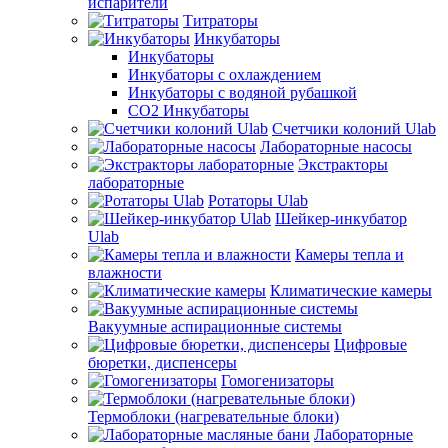
испарители
Титраторы
Инкубаторы
Инкубаторы
Инкубаторы с охлаждением
Инкубаторы с водяной рубашкой
CO2 Инкубаторы
Счетчики колоний Ulab
Лабораторные насосы
Экстракторы
лабораторные
Ротаторы Ulab
Шейкер-инкубатор
Ulab
Камеры тепла и
влажности
Климатические камеры
Вакуумные аспирационные системы
Цифровые
бюретки, диспенсеры
Гомогенизаторы
Термоблоки (нагревательные блоки)
Лабораторные