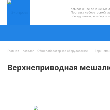
Комплексное оснащение 
Поставка лабораторной ме
оборудования, приборов и
Главная
-
Каталог
-
Общелабораторное оборудование
-
Верхнепр
Верхнеприводная мешалк