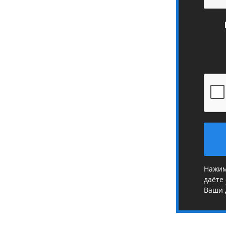
Нажим
даёте
Ваши 