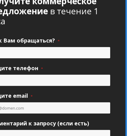
лучите коммерческое
едложение
в течение 1
са
к Вам обращаться?
*
дите телефон
*
ите email
*
ентарий к запросу (если есть)