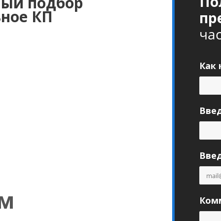
По
ый подбор
ьное КП
пр
ча
Как 
Вве
Введ
ам
Комм