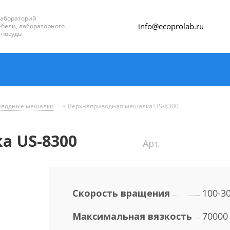
лабораторий
info@ecoprolab.ru
бели, лабораторного
 посуды
иводные мешалки
-
Верхнеприводная мешалка US-8300
а US-8300
Арт.
Скорость вращения
100-3
Максимальная вязкость
70000