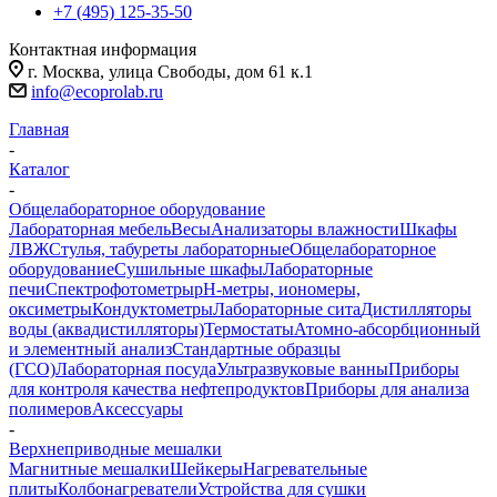
+7 (495) 125-35-50
Контактная информация
г. Москва, улица Свободы, дом 61 к.1
info@ecoprolab.ru
Главная
-
Каталог
-
Общелабораторное оборудование
Лабораторная мебель
Весы
Анализаторы влажности
Шкафы
ЛВЖ
Стулья, табуреты лабораторные
Общелабораторное
оборудование
Сушильные шкафы
Лабораторные
печи
Спектрофотометры
pH-метры, иономеры,
оксиметры
Кондуктометры
Лабораторные сита
Дистилляторы
воды (аквадистилляторы)
Термостаты
Атомно-абсорбционный
и элементный анализ
Стандартные образцы
(ГСО)
Лабораторная посуда
Ультразвуковые ванны
Приборы
для контроля качества нефтепродуктов
Приборы для анализа
полимеров
Аксессуары
-
Верхнеприводные мешалки
Магнитные мешалки
Шейкеры
Нагревательные
плиты
Колбонагреватели
Устройства для сушки