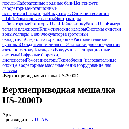
посуды
Лабораторные водяные бани
Центрифуги
лабораторные
Ротационные
испарители
Титраторы
Инкубаторы
Счетчики колоний
Ulab
Лабораторные насосы
Экстракторы
лабораторные
Ротаторы Ulab
Шейкер-инкубатор Ulab
Камеры
тепла и влажности
Климатические камеры
Системы очистки
воды
Роллеры Ulab
Флокуляторы
Проточные
охладители
Стерилизаторы паровые
Распылительные
сушилки
Охладители и чиллеры
Установки для определения
азота по методу Кьельдаля
Вакуумные аспирационные
системы
Цифровые бюретки,
диспенсеры
Гомогенизаторы
Термоблоки (нагревательные
блоки)
Лабораторные масляные бани
Оборудование для
рассева
-
Верхнеприводная мешалка US-2000D
Верхнеприводная мешалка
US-2000D
Арт.
Производитель:
ULAB