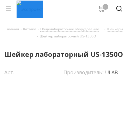
0
Главная
-
Каталог
-
Общелабораторное оборудование
-
Шейкеры
-
Шейкер лабораторный US-1350O
Шейкер лабораторный US-1350O
Арт.
Производитель:
ULAB