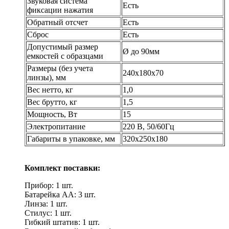
Звуковая система
Есть
фиксации нажатия
Обратный отсчет
Есть
Сброс
Есть
Допустимый размер
Ø до 90мм
емкостей с образцами
Размеры (без учета
240x180x70
линзы), мм
Вес нетто, кг
1,0
Вес брутто, кг
1,5
Мощность, Вт
15
Электропитание
220 В, 50/60Гц
Габариты в упаковке, мм
320х250х180
Комплект поставки:
Прибор: 1 шт.
Батарейка АА: 3 шт.
Линза: 1 шт.
Стилус: 1 шт.
Гибкий штатив: 1 шт.