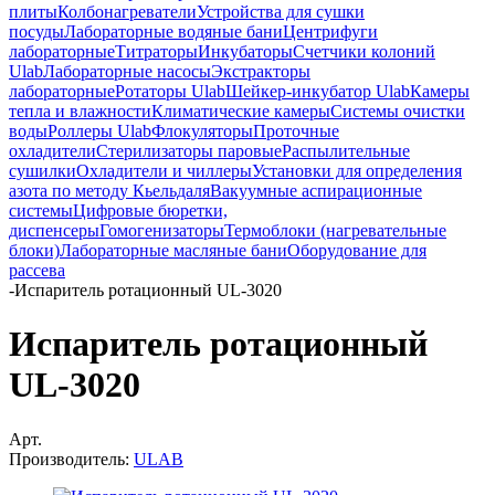
плиты
Колбонагреватели
Устройства для сушки
посуды
Лабораторные водяные бани
Центрифуги
лабораторные
Титраторы
Инкубаторы
Счетчики колоний
Ulab
Лабораторные насосы
Экстракторы
лабораторные
Ротаторы Ulab
Шейкер-инкубатор Ulab
Камеры
тепла и влажности
Климатические камеры
Системы очистки
воды
Роллеры Ulab
Флокуляторы
Проточные
охладители
Стерилизаторы паровые
Распылительные
сушилки
Охладители и чиллеры
Установки для определения
азота по методу Кьельдаля
Вакуумные аспирационные
системы
Цифровые бюретки,
диспенсеры
Гомогенизаторы
Термоблоки (нагревательные
блоки)
Лабораторные масляные бани
Оборудование для
рассева
-
Испаритель ротационный UL-3020
Испаритель ротационный
UL-3020
Арт.
Производитель:
ULAB