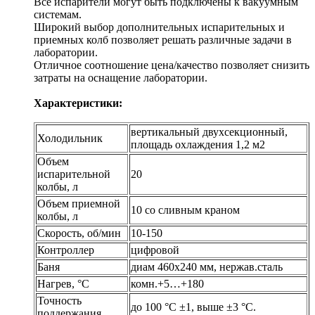
Все испарители могут быть подключены к вакуумным
системам.
Широкий выбор дополнительных испарительных и
приемных колб позволяет решать различные задачи в
лаборатории.
Отличное соотношение цена/качество позволяет снизить
затраты на оснащение лаборатории.
Характеристики:
вертикальный двухсекционный,
Холодильник
площадь охлаждения 1,2 м2
Объем
испарительной
20
колбы, л
Объем приемной
10 со сливным краном
колбы, л
Скорость, об/мин
10-150
Контроллер
цифровой
Баня
диам 460х240 мм, нержав.сталь
Нагрев, °С
комн.+5…+180
Точность
до 100 °С ±1, выше ±3 °С.
поддержания