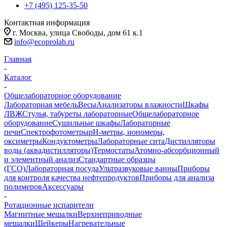
+7 (495) 125-35-50
Контактная информация
г. Москва, улица Свободы, дом 61 к.1
info@ecoprolab.ru
Главная
-
Каталог
-
Общелабораторное оборудование
Лабораторная мебель
Весы
Анализаторы влажности
Шкафы
ЛВЖ
Стулья, табуреты лабораторные
Общелабораторное
оборудование
Сушильные шкафы
Лабораторные
печи
Спектрофотометры
pH-метры, иономеры,
оксиметры
Кондуктометры
Лабораторные сита
Дистилляторы
воды (аквадистилляторы)
Термостаты
Атомно-абсорбционный
и элементный анализ
Стандартные образцы
(ГСО)
Лабораторная посуда
Ультразвуковые ванны
Приборы
для контроля качества нефтепродуктов
Приборы для анализа
полимеров
Аксессуары
-
Ротационные испарители
Магнитные мешалки
Верхнеприводные
мешалки
Шейкеры
Нагревательные