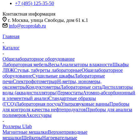
+7 (495) 125-35-50
Контактная информация
г. Москва, улица Свободы, дом 61 к.1
info@ecoprolab.ru
Главная
-
Каталог
-
Общелабораторное оборудование
Лабораторная мебель
Весы
Анализаторы влажности
Шкафы
ЛВЖ
Стулья, табуреты лабораторные
Общелабораторное
оборудование
Сушильные шкафы
Лабораторные
печи
Спектрофотометры
pH-метры, иономеры,
оксиметры
Кондуктометры
Лабораторные сита
Дистилляторы
воды (аквадистилляторы)
Термостаты
Атомно-абсорбционный
и элементный анализ
Стандартные образцы
(ГСО)
Лабораторная посуда
Ультразвуковые ванны
Приборы
для контроля качества нефтепродуктов
Приборы для анализа
полимеров
Аксессуары
-
Роллеры Ulab
Магнитные мешалки
Верхнеприводные
мешалки
Шейкеры
Нагревательные