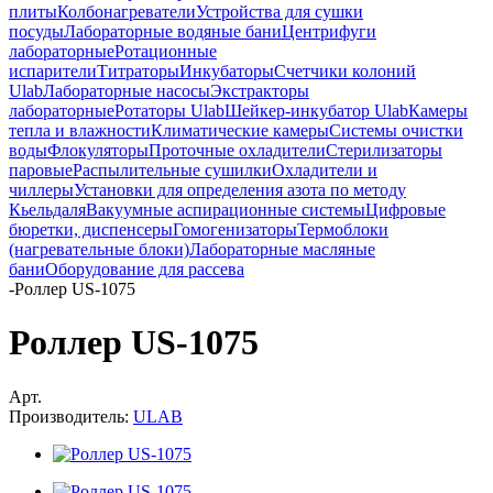
плиты
Колбонагреватели
Устройства для сушки
посуды
Лабораторные водяные бани
Центрифуги
лабораторные
Ротационные
испарители
Титраторы
Инкубаторы
Счетчики колоний
Ulab
Лабораторные насосы
Экстракторы
лабораторные
Ротаторы Ulab
Шейкер-инкубатор Ulab
Камеры
тепла и влажности
Климатические камеры
Системы очистки
воды
Флокуляторы
Проточные охладители
Стерилизаторы
паровые
Распылительные сушилки
Охладители и
чиллеры
Установки для определения азота по методу
Кьельдаля
Вакуумные аспирационные системы
Цифровые
бюретки, диспенсеры
Гомогенизаторы
Термоблоки
(нагревательные блоки)
Лабораторные масляные
бани
Оборудование для рассева
-
Роллер US-1075
Роллер US-1075
Арт.
Производитель:
ULAB