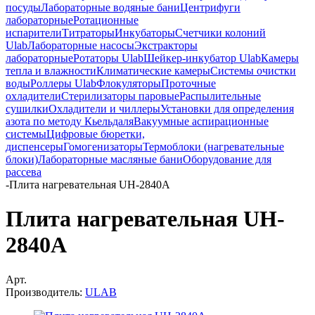
посуды
Лабораторные водяные бани
Центрифуги
лабораторные
Ротационные
испарители
Титраторы
Инкубаторы
Счетчики колоний
Ulab
Лабораторные насосы
Экстракторы
лабораторные
Ротаторы Ulab
Шейкер-инкубатор Ulab
Камеры
тепла и влажности
Климатические камеры
Системы очистки
воды
Роллеры Ulab
Флокуляторы
Проточные
охладители
Стерилизаторы паровые
Распылительные
сушилки
Охладители и чиллеры
Установки для определения
азота по методу Кьельдаля
Вакуумные аспирационные
системы
Цифровые бюретки,
диспенсеры
Гомогенизаторы
Термоблоки (нагревательные
блоки)
Лабораторные масляные бани
Оборудование для
рассева
-
Плита нагревательная UH-2840A
Плита нагревательная UH-
2840A
Арт.
Производитель:
ULAB