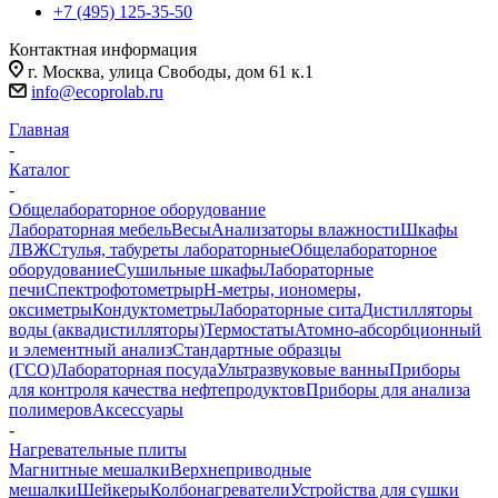
+7 (495) 125-35-50
Контактная информация
г. Москва, улица Свободы, дом 61 к.1
info@ecoprolab.ru
Главная
-
Каталог
-
Общелабораторное оборудование
Лабораторная мебель
Весы
Анализаторы влажности
Шкафы
ЛВЖ
Стулья, табуреты лабораторные
Общелабораторное
оборудование
Сушильные шкафы
Лабораторные
печи
Спектрофотометры
pH-метры, иономеры,
оксиметры
Кондуктометры
Лабораторные сита
Дистилляторы
воды (аквадистилляторы)
Термостаты
Атомно-абсорбционный
и элементный анализ
Стандартные образцы
(ГСО)
Лабораторная посуда
Ультразвуковые ванны
Приборы
для контроля качества нефтепродуктов
Приборы для анализа
полимеров
Аксессуары
-
Нагревательные плиты
Магнитные мешалки
Верхнеприводные
мешалки
Шейкеры
Колбонагреватели
Устройства для сушки