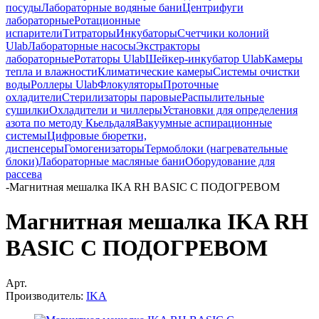
посуды
Лабораторные водяные бани
Центрифуги
лабораторные
Ротационные
испарители
Титраторы
Инкубаторы
Счетчики колоний
Ulab
Лабораторные насосы
Экстракторы
лабораторные
Ротаторы Ulab
Шейкер-инкубатор Ulab
Камеры
тепла и влажности
Климатические камеры
Системы очистки
воды
Роллеры Ulab
Флокуляторы
Проточные
охладители
Стерилизаторы паровые
Распылительные
сушилки
Охладители и чиллеры
Установки для определения
азота по методу Кьельдаля
Вакуумные аспирационные
системы
Цифровые бюретки,
диспенсеры
Гомогенизаторы
Термоблоки (нагревательные
блоки)
Лабораторные масляные бани
Оборудование для
рассева
-
Магнитная мешалка IKA RH BASIC С ПОДОГРЕВОМ
Магнитная мешалка IKA RH
BASIC С ПОДОГРЕВОМ
Арт.
Производитель:
IKA