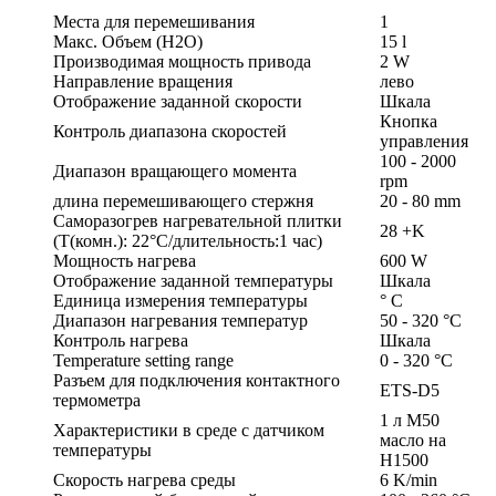
Места для перемешивания
1
Макс. Объем (H2O)
15 l
Производимая мощность привода
2 W
Направление вращения
лево
Отображение заданной скорости
Шкала
Кнопка
Контроль диапазона скоростей
управления
100 - 2000
Диапазон вращающего момента
rpm
длина перемешивающего стержня
20 - 80 mm
Саморазогрев нагревательной плитки
28 +K
(T(комн.): 22°C/длительность:1 час)
Мощность нагрева
600 W
Отображение заданной температуры
Шкала
Единица измерения температуры
° С
Диапазон нагревания температур
50 - 320 °C
Контроль нагрева
Шкала
Temperature setting range
0 - 320 °C
Разъем для подключения контактного
ETS-D5
термометра
1 л M50
Характеристики в среде с датчиком
масло на
температуры
H1500
Скорость нагрева среды
6 K/min