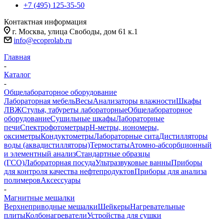
+7 (495) 125-35-50
Контактная информация
г. Москва, улица Свободы, дом 61 к.1
info@ecoprolab.ru
Главная
-
Каталог
-
Общелабораторное оборудование
Лабораторная мебель
Весы
Анализаторы влажности
Шкафы
ЛВЖ
Стулья, табуреты лабораторные
Общелабораторное
оборудование
Сушильные шкафы
Лабораторные
печи
Спектрофотометры
pH-метры, иономеры,
оксиметры
Кондуктометры
Лабораторные сита
Дистилляторы
воды (аквадистилляторы)
Термостаты
Атомно-абсорбционный
и элементный анализ
Стандартные образцы
(ГСО)
Лабораторная посуда
Ультразвуковые ванны
Приборы
для контроля качества нефтепродуктов
Приборы для анализа
полимеров
Аксессуары
-
Магнитные мешалки
Верхнеприводные мешалки
Шейкеры
Нагревательные
плиты
Колбонагреватели
Устройства для сушки