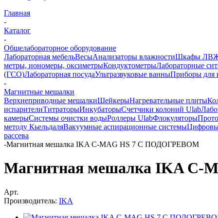
Главная
-
Каталог
-
Общелабораторное оборудование
Лабораторная мебель
Весы
Анализаторы влажности
Шкафы ЛВ
метры, иономеры, оксиметры
Кондуктометры
Лабораторные сит
(ГСО)
Лабораторная посуда
Ультразвуковые ванны
Приборы для 
-
Магнитные мешалки
Верхнеприводные мешалки
Шейкеры
Нагревательные плиты
Ко
испарители
Титраторы
Инкубаторы
Счетчики колоний Ulab
Лабо
камеры
Системы очистки воды
Роллеры Ulab
Флокуляторы
Прото
методу Кьельдаля
Вакуумные аспирационные системы
Цифровы
рассева
-
Магнитная мешалка IKA C-MAG HS 7 С ПОДОГРЕВОМ
Магнитная мешалка IKA C
Арт.
Производитель:
IKA