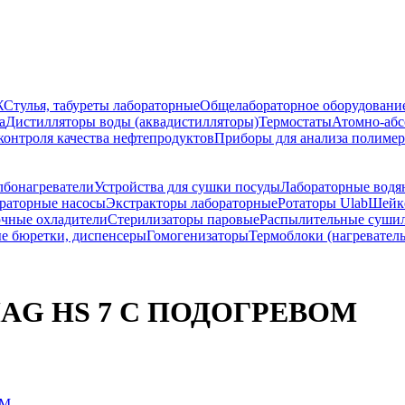
Ж
Стулья, табуреты лабораторные
Общелабораторное оборудовани
а
Дистилляторы воды (аквадистилляторы)
Термостаты
Атомно-абс
контроля качества нефтепродуктов
Приборы для анализа полиме
лбонагреватели
Устройства для сушки посуды
Лабораторные водя
раторные насосы
Экстракторы лабораторные
Ротаторы Ulab
Шейке
чные охладители
Стерилизаторы паровые
Распылительные суши
е бюретки, диспенсеры
Гомогенизаторы
Термоблоки (нагревател
-MAG HS 7 С ПОДОГРЕВОМ