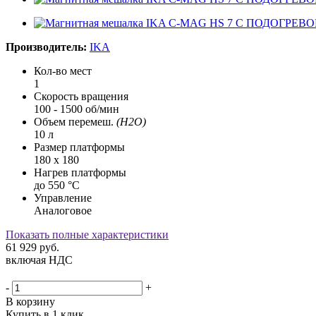
Производитель:
IKA
Кол-во мест
1
Скорость вращения
100 - 1500 об/мин
Объем перемеш.
(H2O)
10 л
Размер платформы
180 x 180
Нагрев платформы
до 550 °С
Управление
Аналоговое
Показать полные характеристики
61 929
руб.
включая НДС
-
+
В корзину
Купить в 1 клик