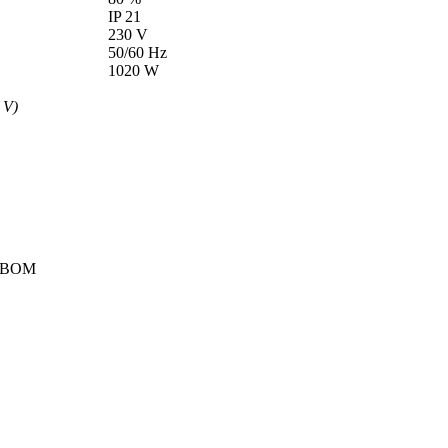
IP 21
230 V
50/60 Hz
1020 W
 V)
РЕВОМ