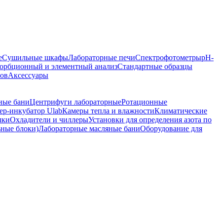
е
Сушильные шкафы
Лабораторные печи
Спектрофотометры
pH-
орбционный и элементный анализ
Стандартные образцы
ров
Аксессуары
ные бани
Центрифуги лабораторные
Ротационные
р-инкубатор Ulab
Камеры тепла и влажности
Климатические
лки
Охладители и чиллеры
Установки для определения азота по
ьные блоки)
Лабораторные масляные бани
Оборудование для