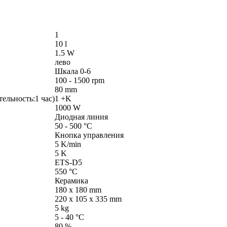
1
10 l
1.5 W
лево
Шкала 0-6
100 - 1500 rpm
80 mm
ельность:1 час)
1 +K
1000 W
Диодная линия
50 - 500 °C
Кнопка управления
5 K/min
5 K
ETS-D5
550 °C
Керамика
180 x 180 mm
220 x 105 x 335 mm
5 kg
5 - 40 °C
80 %