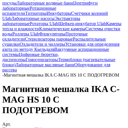
посуды
Лабораторные водяные бани
Центрифуги
лабораторные
Ротационные
испарители
Титраторы
Инкубаторы
Счетчики колоний
Ulab
Лабораторные насосы
Экстракторы
лабораторные
Ротаторы Ulab
Шейкер-инкубатор Ulab
Камеры
тепла и влажности
Климатические камеры
Системы очистки
воды
Роллеры Ulab
Флокуляторы
Проточные
охладители
Стерилизаторы паровые
Распылительные
сушилки
Охладители и чиллеры
Установки для определения
азота по методу Кьельдаля
Вакуумные аспирационные
системы
Цифровые бюретки,
диспенсеры
Гомогенизаторы
Термоблоки (нагревательные
блоки)
Лабораторные масляные бани
Оборудование для
рассева
-
Магнитная мешалка IKA C-MAG HS 10 С ПОДОГРЕВОМ
Магнитная мешалка IKA C-
MAG HS 10 С
ПОДОГРЕВОМ
Арт.