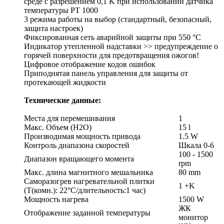
среде с разрешением 0,1 K при использовании датчика
температуры PT 1000
3 режима работы на выбор (стандартный, безопасный,
защита настроек)
Фиксированная сеть аварийной защиты при 550 °C
Индикатор утепленной надставки >> предупреждение о
горячей поверхности для предотвращения ожогов!
Цифровое отображение кодов ошибок
Приподнятая панель управления для защиты от
протекающей жидкости
Технические данные:
Места для перемешивания
1
Макс. Объем (H2O)
15 l
Производимая мощность привода
1.5 W
Контроль диапазона скоростей
Шкала 0-6
100 - 1500
Диапазон вращающего момента
rpm
Макс. длина магнитного мешальника
80 mm
Саморазогрев нагревательной плитки
1 +K
(T(комн.): 22°C/длительность:1 час)
Мощность нагрева
1500 W
ЖК
Отображение заданной температуры
монитор