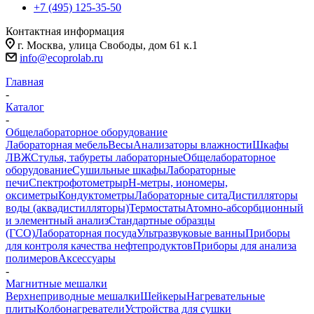
+7 (495) 125-35-50
Контактная информация
г. Москва, улица Свободы, дом 61 к.1
info@ecoprolab.ru
Главная
-
Каталог
-
Общелабораторное оборудование
Лабораторная мебель
Весы
Анализаторы влажности
Шкафы
ЛВЖ
Стулья, табуреты лабораторные
Общелабораторное
оборудование
Сушильные шкафы
Лабораторные
печи
Спектрофотометры
pH-метры, иономеры,
оксиметры
Кондуктометры
Лабораторные сита
Дистилляторы
воды (аквадистилляторы)
Термостаты
Атомно-абсорбционный
и элементный анализ
Стандартные образцы
(ГСО)
Лабораторная посуда
Ультразвуковые ванны
Приборы
для контроля качества нефтепродуктов
Приборы для анализа
полимеров
Аксессуары
-
Магнитные мешалки
Верхнеприводные мешалки
Шейкеры
Нагревательные
плиты
Колбонагреватели
Устройства для сушки