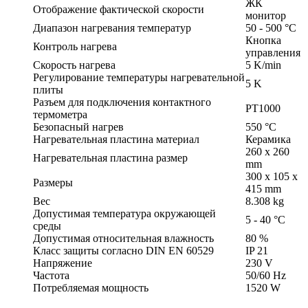
ЖК
Отображение фактической скорости
монитор
Диапазон нагревания температур
50 - 500 °C
Кнопка
Контроль нагрева
управления
Скорость нагрева
5 K/min
Регулирование температуры нагревательной
5 K
плиты
Разъем для подключения контактного
PT1000
термометра
Безопасный нагрев
550 °C
Нагревательная пластина материал
Керамика
260 x 260
Нагревательная пластина размер
mm
300 x 105 x
Размеры
415 mm
Вес
8.308 kg
Допустимая температура окружающей
5 - 40 °C
среды
Допустимая относительная влажность
80 %
Класс защиты согласно DIN EN 60529
IP 21
Напряжение
230 V
Частота
50/60 Hz
Потребляемая мощность
1520 W