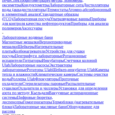
печи
Спектрофотометры
pH-метры, иономеры,
оксиметры
Кондуктометры
Лабораторные сита
Дистилляторы
воды (аквадистилляторы)
Термостаты
Атомно-абсорбционный
и элементный анализ
Стандартные образцы
(ГСО)
Лабораторная посуда
Ультразвуковые ванны
Приборы
для контроля качества нефтепродуктов
Приборы для анализа
полимеров
Аксессуары
-
Лабораторные водяные бани
Магнитные мешалки
Верхнеприводные
мешалки
Шейкеры
Нагревательные
плиты
Колбонагреватели
Устройства для сушки
посуды
Центрифуги лабораторные
Ротационные
испарители
Титраторы
Инкубаторы
Счетчики колоний
Ulab
Лабораторные насосы
Экстракторы
лабораторные
Ротаторы Ulab
Шейкер-инкубатор Ulab
Камеры
тепла и влажности
Климатические камеры
Системы очистки
воды
Роллеры Ulab
Флокуляторы
Проточные
охладители
Стерилизаторы паровые
Распылительные
сушилки
Охладители и чиллеры
Установки для определения
азота по методу Кьельдаля
Вакуумные аспирационные
системы
Цифровые бюретки,
диспенсеры
Гомогенизаторы
Термоблоки (нагревательные
блоки)
Лабораторные масляные бани
Оборудование для
рассева