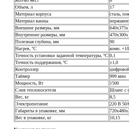
Кол-во мест
6
Объем, л
17
Материал корпуса
сталь, п
Материал ванны
нержавею
Внешние размеры, мм
640х375х
Внутренние размеры, мм
470х300х
Полезная глубина, мм
90
Нагрев, °С
комн. +1
Точность установки заданной температуры, ºС
0,1
Точность поддержания, ºС
±1,0
Контроллер
цифрово
Таймер
999 мин
Мощность, Вт
1500
Слив теплоносителя
Шланг с 
Вес, кг
8,5
Электропитание
220 В 50/
Габариты в упаковке, мм
720х480х
Вес в упаковке, кг
10,15