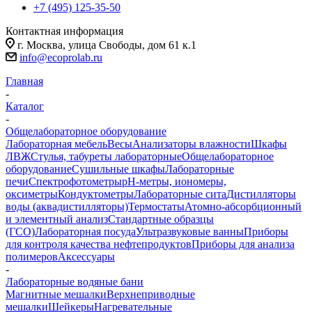
+7 (495) 125-35-50
Контактная информация
г. Москва, улица Свободы, дом 61 к.1
info@ecoprolab.ru
Главная
-
Каталог
-
Общелабораторное оборудование
Лабораторная мебель
Весы
Анализаторы влажности
Шкафы
ЛВЖ
Стулья, табуреты лабораторные
Общелабораторное
оборудование
Сушильные шкафы
Лабораторные
печи
Спектрофотометры
pH-метры, иономеры,
оксиметры
Кондуктометры
Лабораторные сита
Дистилляторы
воды (аквадистилляторы)
Термостаты
Атомно-абсорбционный
и элементный анализ
Стандартные образцы
(ГСО)
Лабораторная посуда
Ультразвуковые ванны
Приборы
для контроля качества нефтепродуктов
Приборы для анализа
полимеров
Аксессуары
-
Лабораторные водяные бани
Магнитные мешалки
Верхнеприводные
мешалки
Шейкеры
Нагревательные