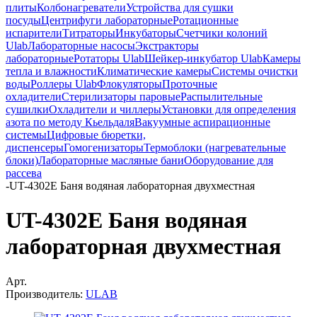
плиты
Колбонагреватели
Устройства для сушки
посуды
Центрифуги лабораторные
Ротационные
испарители
Титраторы
Инкубаторы
Счетчики колоний
Ulab
Лабораторные насосы
Экстракторы
лабораторные
Ротаторы Ulab
Шейкер-инкубатор Ulab
Камеры
тепла и влажности
Климатические камеры
Системы очистки
воды
Роллеры Ulab
Флокуляторы
Проточные
охладители
Стерилизаторы паровые
Распылительные
сушилки
Охладители и чиллеры
Установки для определения
азота по методу Кьельдаля
Вакуумные аспирационные
системы
Цифровые бюретки,
диспенсеры
Гомогенизаторы
Термоблоки (нагревательные
блоки)
Лабораторные масляные бани
Оборудование для
рассева
-
UT-4302Е Баня водяная лабораторная двухместная
UT-4302Е Баня водяная
лабораторная двухместная
Арт.
Производитель:
ULAB