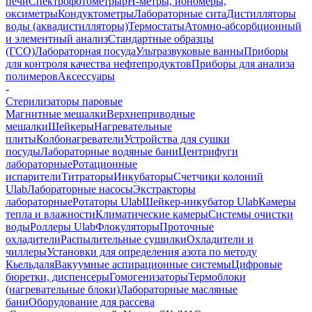
печи
Спектрофотометры
pH-метры, иономеры,
оксиметры
Кондуктометры
Лабораторные сита
Дистилляторы
воды (аквадистилляторы)
Термостаты
Атомно-абсорбционный
и элементный анализ
Стандартные образцы
(ГСО)
Лабораторная посуда
Ультразвуковые ванны
Приборы
для контроля качества нефтепродуктов
Приборы для анализа
полимеров
Аксессуары
-
Стерилизаторы паровые
Магнитные мешалки
Верхнеприводные
мешалки
Шейкеры
Нагревательные
плиты
Колбонагреватели
Устройства для сушки
посуды
Лабораторные водяные бани
Центрифуги
лабораторные
Ротационные
испарители
Титраторы
Инкубаторы
Счетчики колоний
Ulab
Лабораторные насосы
Экстракторы
лабораторные
Ротаторы Ulab
Шейкер-инкубатор Ulab
Камеры
тепла и влажности
Климатические камеры
Системы очистки
воды
Роллеры Ulab
Флокуляторы
Проточные
охладители
Распылительные сушилки
Охладители и
чиллеры
Установки для определения азота по методу
Кьельдаля
Вакуумные аспирационные системы
Цифровые
бюретки, диспенсеры
Гомогенизаторы
Термоблоки
(нагревательные блоки)
Лабораторные масляные
бани
Оборудование для рассева