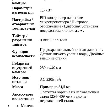
камеры
Параметры
1,5 кВт
нагревателя
PID-контроллер на основе
Настройка /
микропроцессора / Цифровое
отображение
отображение / Цифровая установка
температуры
посредством кнопок ▲/▼.
Таймер /
разрешение
0 мин ~ 999 мин
таймера
Предохранительный клапан давления,
Функции
Датчик низкого уровня воды, Двойные
безопасности
внешние стенки
Габариты
внутренней
280 х 440 мм
камеры
Источник
AC 220В, 9А
питания
Масса
Примерно 31,5 кг
1 сетчатая корзина из нержавеющей
Аксессуары
стали (254×409 мм) и дно из
включенные
нержавеющей стали.
Модель