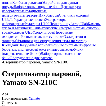
плиты
Колбонагреватели
Устройства для сушки
посуды
Лабораторные водяные бани
Центрифуги
лабораторные
Ротационные
испарители
Титраторы
Инкубаторы
Счетчики колоний
Ulab
Лабораторные насосы
Экстракторы
лабораторные
Ротаторы Ulab
Шейкер-инкубатор Ulab
Камеры
тепла и влажности
Климатические камеры
Системы очистки
воды
Роллеры Ulab
Флокуляторы
Проточные
охладители
Распылительные сушилки
Охладители и
чиллеры
Установки для определения азота по методу
Кьельдаля
Вакуумные аспирационные системы
Цифровые
бюретки, диспенсеры
Гомогенизаторы
Термоблоки
(нагревательные блоки)
Лабораторные масляные
бани
Оборудование для рассева
-
Стерилизатор паровой, Yamato SN-210C
Стерилизатор паровой,
Yamato SN-210C
Арт.
Производитель:
Yamato
Советуем