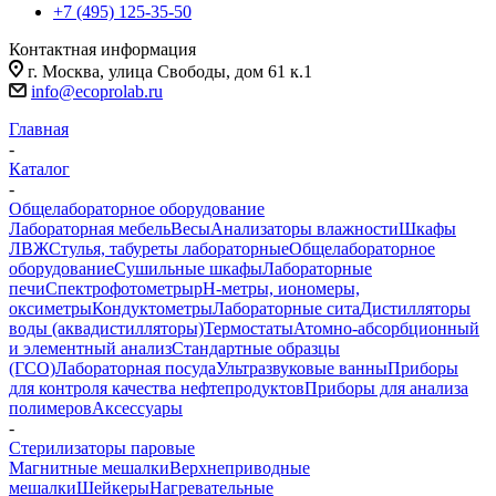
+7 (495) 125-35-50
Контактная информация
г. Москва, улица Свободы, дом 61 к.1
info@ecoprolab.ru
Главная
-
Каталог
-
Общелабораторное оборудование
Лабораторная мебель
Весы
Анализаторы влажности
Шкафы
ЛВЖ
Стулья, табуреты лабораторные
Общелабораторное
оборудование
Сушильные шкафы
Лабораторные
печи
Спектрофотометры
pH-метры, иономеры,
оксиметры
Кондуктометры
Лабораторные сита
Дистилляторы
воды (аквадистилляторы)
Термостаты
Атомно-абсорбционный
и элементный анализ
Стандартные образцы
(ГСО)
Лабораторная посуда
Ультразвуковые ванны
Приборы
для контроля качества нефтепродуктов
Приборы для анализа
полимеров
Аксессуары
-
Стерилизаторы паровые
Магнитные мешалки
Верхнеприводные
мешалки
Шейкеры
Нагревательные