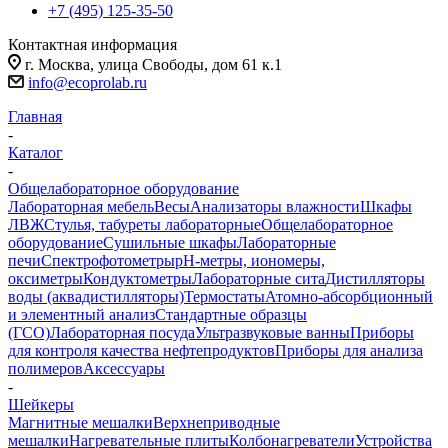
+7 (495) 125-35-50
Контактная информация
г. Москва, улица Свободы, дом 61 к.1
info@ecoprolab.ru
Главная
-
Каталог
-
Общелабораторное оборудование
Лабораторная мебель
Весы
Анализаторы влажности
Шкафы
ЛВЖ
Стулья, табуреты лабораторные
Общелабораторное
оборудование
Сушильные шкафы
Лабораторные
печи
Спектрофотометры
pH-метры, иономеры,
оксиметры
Кондуктометры
Лабораторные сита
Дистилляторы
воды (аквадистилляторы)
Термостаты
Атомно-абсорбционный
и элементный анализ
Стандартные образцы
(ГСО)
Лабораторная посуда
Ультразвуковые ванны
Приборы
для контроля качества нефтепродуктов
Приборы для анализа
полимеров
Аксессуары
-
Шейкеры
Магнитные мешалки
Верхнеприводные
мешалки
Нагревательные плиты
Колбонагреватели
Устройства