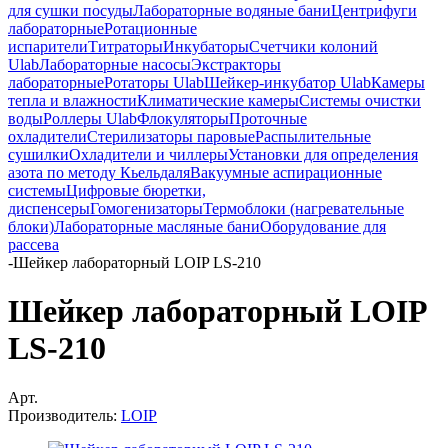
для сушки посуды
Лабораторные водяные бани
Центрифуги
лабораторные
Ротационные
испарители
Титраторы
Инкубаторы
Счетчики колоний
Ulab
Лабораторные насосы
Экстракторы
лабораторные
Ротаторы Ulab
Шейкер-инкубатор Ulab
Камеры
тепла и влажности
Климатические камеры
Системы очистки
воды
Роллеры Ulab
Флокуляторы
Проточные
охладители
Стерилизаторы паровые
Распылительные
сушилки
Охладители и чиллеры
Установки для определения
азота по методу Кьельдаля
Вакуумные аспирационные
системы
Цифровые бюретки,
диспенсеры
Гомогенизаторы
Термоблоки (нагревательные
блоки)
Лабораторные масляные бани
Оборудование для
рассева
-
Шейкер лабораторный LOIP LS-210
Шейкер лабораторный LOIP
LS-210
Арт.
Производитель:
LOIP