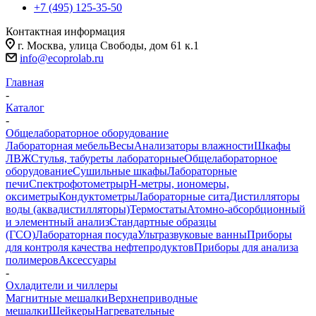
+7 (495) 125-35-50
Контактная информация
г. Москва, улица Свободы, дом 61 к.1
info@ecoprolab.ru
Главная
-
Каталог
-
Общелабораторное оборудование
Лабораторная мебель
Весы
Анализаторы влажности
Шкафы
ЛВЖ
Стулья, табуреты лабораторные
Общелабораторное
оборудование
Сушильные шкафы
Лабораторные
печи
Спектрофотометры
pH-метры, иономеры,
оксиметры
Кондуктометры
Лабораторные сита
Дистилляторы
воды (аквадистилляторы)
Термостаты
Атомно-абсорбционный
и элементный анализ
Стандартные образцы
(ГСО)
Лабораторная посуда
Ультразвуковые ванны
Приборы
для контроля качества нефтепродуктов
Приборы для анализа
полимеров
Аксессуары
-
Охладители и чиллеры
Магнитные мешалки
Верхнеприводные
мешалки
Шейкеры
Нагревательные