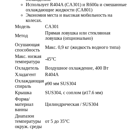
Использует R404A (CA301) и R600a и смешанные
охлаждающие жидкости (CA801)
Экономия места и высокая мобильность на
колесах.
Модель
CA301
Прямая ловушка или стеклянная
Метод
ловушка (опционально)
Осушающая
Макс. 0,9 кг (жидкость водного типа)
способность
Макс. низкая
-45°С
температура
Охладитель
Воздушное охлаждение, 400 Вт
Хладагент
R404A
Охлаждающая
ø90 мм SUS304
спираль
Крышка
SUS304, с соплом (ø17.6 мм)
Форма/
материал
Цилиндрическая / SUS304
ванны
Диапазон
температуры
от 5 до 35°С
окруж. среды