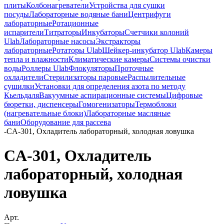
плиты
Колбонагреватели
Устройства для сушки
посуды
Лабораторные водяные бани
Центрифуги
лабораторные
Ротационные
испарители
Титраторы
Инкубаторы
Счетчики колоний
Ulab
Лабораторные насосы
Экстракторы
лабораторные
Ротаторы Ulab
Шейкер-инкубатор Ulab
Камеры
тепла и влажности
Климатические камеры
Системы очистки
воды
Роллеры Ulab
Флокуляторы
Проточные
охладители
Стерилизаторы паровые
Распылительные
сушилки
Установки для определения азота по методу
Кьельдаля
Вакуумные аспирационные системы
Цифровые
бюретки, диспенсеры
Гомогенизаторы
Термоблоки
(нагревательные блоки)
Лабораторные масляные
бани
Оборудование для рассева
-
CA-301, Охладитель лабораторный, холодная ловушка
CA-301, Охладитель
лабораторный, холодная
ловушка
Арт.