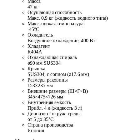
Масса
47 кг
Осушающая способность
Макс. 0,9 кг (жидкость водного типа)
Макс. низкая температура
-45°С
Охладитель
Воздушное охлаждение, 400 Вт
Хладагент
R404A
Охлаждающая спираль
ø90 мм SUS304
Крышка
SUS304, с соплом (ø17.6 мм)
Размеры раковины
153×235 мм
Внешние размеры (Ш×Г×В)
345×475×726 мм
Внутренняя емкость
Прибл. 4 л (жидкость 3 л)
Диапазон t окруж. среды
от 5 до 35°С
Страна производства
Япония