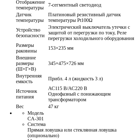
Отображение
7-сегментный светодиод
температуры
Датчик
Платиновый резистивный датчик
температуры
температуры Pt100Ω
Электрический выключатель утечки с
Устройство
защитой от перегрузки по току, Реле
безопасности
перегрузки холодильного оборудования
Размеры
153×235 мм
раковины
Внешние
размеры
345×475×726 мм
(Ш×Г×В)
Внутренняя
Прибл. 4 л (жидкость 3 л)
емкость
АС115 В/АС220 В
Источник
Однофазный с понижающим
питания
трансформатором
Вес
47 кг
Модель
CA-301
Система
Прямая ловушка или стеклянная ловушка
(опционально)